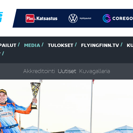
PAILUT
MEDIA
TULOKSET
FLYINGFINN.TV
K
T
Akkreditointi
Uutiset
Kuvagalleria