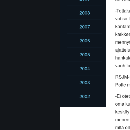
-Tottak
2008
voi sa
kantam
2007
kaikkee
2006
mennyt 
ajattel
2005
hankala
vauhtia
2004
RSJM-sa
2003
Polte 
-Ei ote
2002
oma kut
keskity
menee 
mitä ol