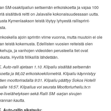
an SM-osakilpailun seitsemän erikoiskoetta ja vajaa 100
riä sisältävä reitti on Jalavalle kokonaisuudessaan uutta.
ta Kymenlaakson teistä löytyy lyhyestä rallisprint-
sta.
nkoskella ajoin sprintin viime vuonna, mutta muutoin ei ole
n teistä kokemusta. Edellisten vuosien reiteistä olen
 kehuja, ja vanhojen videoiden perusteella tiet ovat
kaita.
Hyvillä fiiliksillä lähdetään.
 Auto-ralli ajetaan 1.10. Kilpailu sisältää seitsemän
koetta ja 98,02 erikoiskoekilometriä. Kilpailu käynnistyy
en moottoriradalta 9:01. Kilpailu päättyy Sokos Hotelli
lle 16:57. Kilpailua voi seurata Moottoriurheilu.tv:n
e-livelähetyksen sekä Ralli SM -sarjan sivujen
rannan kautta.
. Auto-rallin aikataulu: