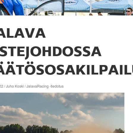
ALAVA
ISTEJOHDOSSA
ÄÄTÖSOSAKILPAI
2 / Juho Koski / JalavaRacing -tiedotus