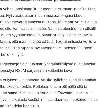
ai vähän jänskättää kun rupeaa miettimään, mitä kaikkea
ttua. Nyt varaudutaan muun muassa rengasrikkoon
alla varapyörää autossa mukana. Koitetaan valmistautua
n, ettei vain sattuisi mitään. Valmistautuminen on pitkälti
auton syynäämiseen ja ollaan yritetty miettiä sellaista
utapaa, että maaliin pitää päästä. Toki ajamisesta voi tulla
a jos liikaa rupeaa löysäilemään, eli pidetään kunnon
 kuitenkin yllä.
rjapistejohto ei tuo mäntyharjulaiskuljettajalle paineita.
menestyä RSJM-sarjassa on kuitenkin kova.
ta erityisemmin paineita, vaikka kyllähän siinä kiistämättä
kutuksensa onkin. Koitetaan olla miettimättä sitä ja
tään samalla lailla kuin ennenkin. Toivotaan, että kaikki
hyvin ja kalusto kestää, niin saadaan sen mukainen tulos
laan kaudelta haettukin.