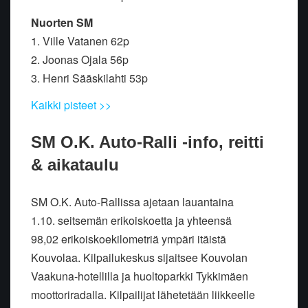
Nuorten SM
1. Ville Vatanen 62p
2. Joonas Ojala 56p
3. Henri Sääskilahti 53p
Kaikki pisteet >>
SM O.K. Auto-Ralli -info, reitti
& aikataulu
SM O.K. Auto-Rallissa ajetaan lauantaina
1.10. seitsemän erikoiskoetta ja yhteensä
98,02 erikoiskoekilometriä ympäri itäistä
Kouvolaa. Kilpailukeskus sijaitsee Kouvolan
Vaakuna-hotellilla ja huoltoparkki Tykkimäen
moottoriradalla. Kilpailijat lähetetään liikkeelle