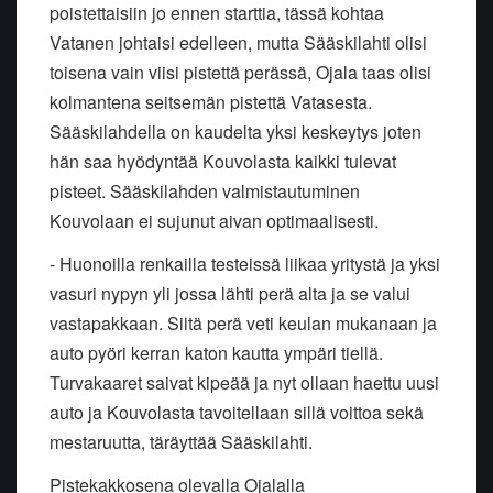
poistettaisiin jo ennen starttia, tässä kohtaa
Vatanen johtaisi edelleen, mutta Sääskilahti olisi
toisena vain viisi pistettä perässä, Ojala taas olisi
kolmantena seitsemän pistettä Vatasesta.
Sääskilahdella on kaudelta yksi keskeytys joten
hän saa hyödyntää Kouvolasta kaikki tulevat
pisteet. Sääskilahden valmistautuminen
Kouvolaan ei sujunut aivan optimaalisesti.
- Huonoilla renkailla testeissä liikaa yritystä ja yksi
vasuri nypyn yli jossa lähti perä alta ja se valui
vastapakkaan. Siitä perä veti keulan mukanaan ja
auto pyöri kerran katon kautta ympäri tiellä.
Turvakaaret saivat kipeää ja nyt ollaan haettu uusi
auto ja Kouvolasta tavoitellaan sillä voittoa sekä
mestaruutta, täräyttää Sääskilahti.
Pistekakkosena olevalla Ojalalla