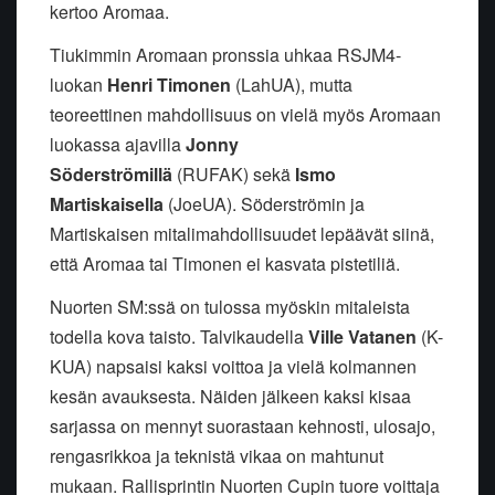
kertoo Aromaa.
Tiukimmin Aromaan pronssia uhkaa RSJM4-
luokan
Henri Timonen
(LahUA), mutta
teoreettinen mahdollisuus on vielä myös Aromaan
luokassa ajavilla
Jonny
Söderströmillä
(RUFAK) sekä
Ismo
Martiskaisella
(JoeUA). Söderströmin ja
Martiskaisen mitalimahdollisuudet lepäävät siinä,
että Aromaa tai Timonen ei kasvata pistetiliä.
Nuorten SM:ssä on tulossa myöskin mitaleista
todella kova taisto. Talvikaudella
Ville Vatanen
(K-
KUA) napsaisi kaksi voittoa ja vielä kolmannen
kesän avauksesta. Näiden jälkeen kaksi kisaa
sarjassa on mennyt suorastaan kehnosti, ulosajo,
rengasrikkoa ja teknistä vikaa on mahtunut
mukaan. Rallisprintin Nuorten Cupin tuore voittaja