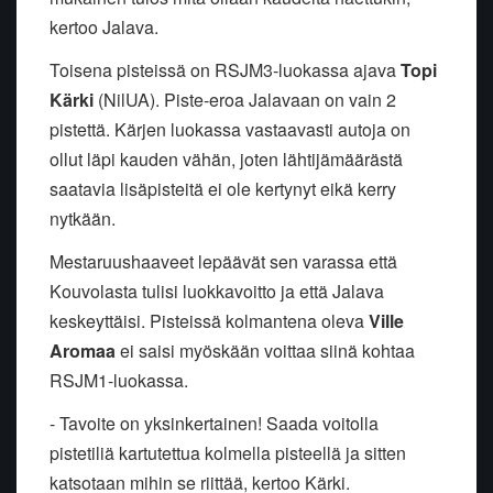
kertoo Jalava.
Toisena pisteissä on RSJM3-luokassa ajava
Topi
Kärki
(NilUA). Piste-eroa Jalavaan on vain 2
pistettä. Kärjen luokassa vastaavasti autoja on
ollut läpi kauden vähän, joten lähtijämäärästä
saatavia lisäpisteitä ei ole kertynyt eikä kerry
nytkään.
Mestaruushaaveet lepäävät sen varassa että
Kouvolasta tulisi luokkavoitto ja että Jalava
keskeyttäisi. Pisteissä kolmantena oleva
Ville
Aromaa
ei saisi myöskään voittaa siinä kohtaa
RSJM1-luokassa.
- Tavoite on yksinkertainen! Saada voitolla
pistetiliä kartutettua kolmella pisteellä ja sitten
katsotaan mihin se riittää, kertoo Kärki.