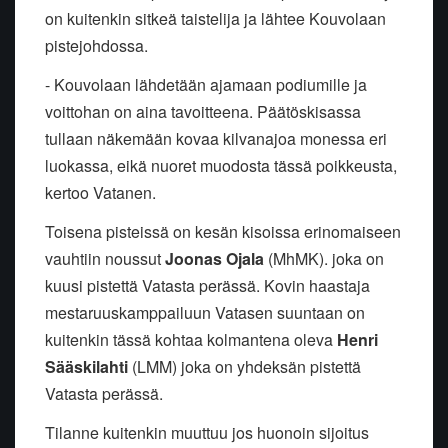
on kuitenkin sitkeä taistelija ja lähtee Kouvolaan
pistejohdossa.
- Kouvolaan lähdetään ajamaan podiumille ja
voittohan on aina tavoitteena. Päätöskisassa
tullaan näkemään kovaa kilvanajoa monessa eri
luokassa, eikä nuoret muodosta tässä poikkeusta,
kertoo Vatanen.
Toisena pisteissä on kesän kisoissa erinomaiseen
vauhtiin noussut
Joonas Ojala
(MhMK). joka on
kuusi pistettä Vatasta perässä. Kovin haastaja
mestaruuskamppailuun Vatasen suuntaan on
kuitenkin tässä kohtaa kolmantena oleva
Henri
Sääskilahti
(LMM) joka on yhdeksän pistettä
Vatasta perässä.
Tilanne kuitenkin muuttuu jos huonoin sijoitus