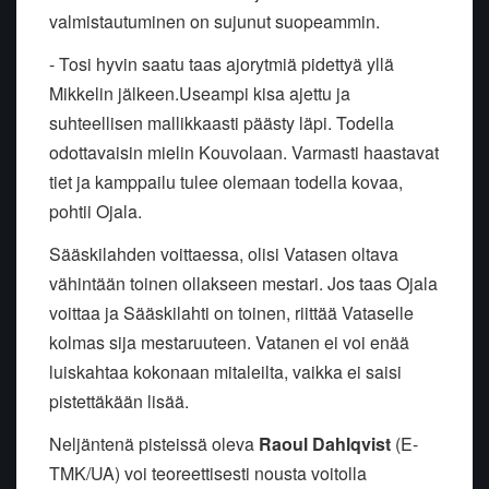
valmistautuminen on sujunut suopeammin.
- Tosi hyvin saatu taas ajorytmiä pidettyä yllä
Mikkelin jälkeen.Useampi kisa ajettu ja
suhteellisen mallikkaasti päästy läpi. Todella
odottavaisin mielin Kouvolaan. Varmasti haastavat
tiet ja kamppailu tulee olemaan todella kovaa,
pohtii Ojala.
Sääskilahden voittaessa, olisi Vatasen oltava
vähintään toinen ollakseen mestari. Jos taas Ojala
voittaa ja Sääskilahti on toinen, riittää Vataselle
kolmas sija mestaruuteen. Vatanen ei voi enää
luiskahtaa kokonaan mitaleilta, vaikka ei saisi
pistettäkään lisää.
Neljäntenä pisteissä oleva
Raoul Dahlqvist
(E-
TMK/UA) voi teoreettisesti nousta voitolla