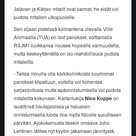
Jalavan ja Kärjen mitalit ovat varmat, he eivät voi
pudota mitalien ulkopuolelle.
Sen sijaan pisteissä kolmantena olevalla Ville
Aromaalla (TUA) on isot panokset, voittamalla
RSJM1-luokkansa nousee hopealle varmuudella,
mutta keskeyttämällä on iso mahdollisuus pudota
mitaleilta.
- Taitaa minulla olla kärkikolmikosta suurimmat
panokset kilpailuun, voitolla voi kohentaa
sarjasijoitusta mutta epäonnistumisella voi pudota
mitaleilta kokonaan. Kartanlukija
Nico Koppe
on
isoäitinsä hautajaisissa ja haluaisin
onnistumisella tuoda iloa myös Nicolle surulliseen
päivään. Ajokokemusta itsekin omaava Juho
Lehtinen lähtee nyt kyytiin jakamaan jännitystä,