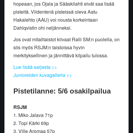
hopeaan, jos Ojala ja Sääskilahti eivät saa lisää
pisteitä. Viidentenä pisteissä oleva Aatu
Hakalehto (AAU) voi nousta korkeintaan
Dahlqvistin ohi neljänneksi.
Jos ovat mitalitaistot kiivaat Ralli SM:n puolella, on
siis myös RSJM:n taistoissa hyvin
merkityksellinen ja jännittävä kilpailu tulossa.
Lue lisää sarjasta >>
Junioreiden kuvagalleria >>
Pistetilanne: 5/6 osakilpailua
RSJM
1. Miko Jalava 71p
2. Topi Kärki 69p
3. Ville Aromaa 57p