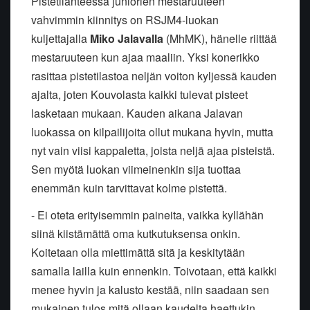
Pistetilanteessa juniorien mestaruuteen
vahvimmin kiinnitys on RSJM4-luokan
kuljettajalla
Miko Jalavalla
(MhMK), hänelle riittää
mestaruuteen kun ajaa maaliin. Yksi konerikko
rasittaa pistetilastoa neljän voiton kyljessä kauden
ajalta, joten Kouvolasta kaikki tulevat pisteet
lasketaan mukaan. Kauden aikana Jalavan
luokassa on kilpailijoita ollut mukana hyvin, mutta
nyt vain viisi kappaletta, joista neljä ajaa pisteistä.
Sen myötä luokan viimeinenkin sija tuottaa
enemmän kuin tarvittavat kolme pistettä.
- Ei oteta erityisemmin paineita, vaikka kyllähän
siinä kiistämättä oma kutkutuksensa onkin.
Koitetaan olla miettimättä sitä ja keskitytään
samalla lailla kuin ennenkin. Toivotaan, että kaikki
menee hyvin ja kalusto kestää, niin saadaan sen
mukainen tulos mitä ollaan kaudelta haettukin,