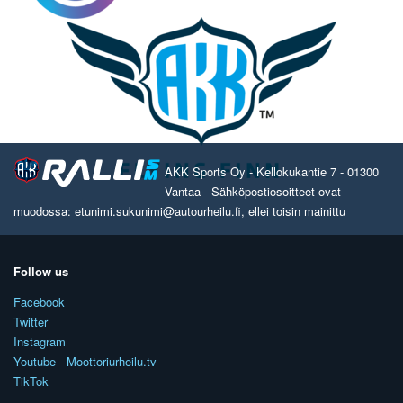
AKK Sports Oy - Kellokukantie 7 - 01300
Vantaa - Sähköpostiosoitteet ovat
muodossa: etunimi.sukunimi@autourheilu.fi, ellei toisin mainittu
Follow us
Facebook
Twitter
Instagram
Youtube - Moottoriurheilu.tv
TikTok