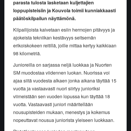
parasta tulosta lasketaan kuljettajien
loppupisteisiin ja Kouvola toimii kunniakkaasti
päätöskilpailun näyttämönä.
Kilpailijoista kaivetaan esiin hermojen pitävyys ja
ajokeista tekniikan kestävyys seitsemän
erikoiskokeen reitillä, joille mittaa kertyy kaikkiaan
98 kilometriä.
Junioreilla on sarjassa neljä luokkaa ja Nuorten
SM muodostaa viidennen luokan. Nuorissa voi
ajaa siitä vuodesta alkaen jonka aikana täyttää 15
vuotta ja vastaavasti nuori siirtyy junioriksi
viimeistään sen vuoden lopussa kun täyttää 18
vuotta. Vastaavasti juniori määritellään
nousupisteiden mukaan, menestys ja kokemus
nopeuttavat nousua juniorista yleiseen luokkaan.