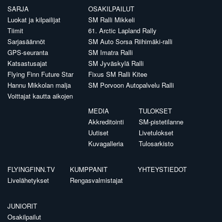
SARJA
OSAKILPAILUT
Luokat ja kilpailijat
SM Ralli Mikkeli
Tiimit
61. Arctic Lapland Rally
Sarjasäännöt
SM Auto Sorsa Riihimäki-ralli
GPS-seuranta
SM Imatra Ralli
Katsastusajat
SM Jyväskylä Ralli
Flying Finn Future Star
Fixus SM Ralli Kitee
Hannu Mikkolan malja
SM Porvoon Autopalvelu Ralli
Voittajat kautta aikojen
MEDIA
TULOKSET
Akkreditointi
SM-pistetilanne
Uutiset
Livetulokset
Kuvagalleria
Tulosarkisto
FLYINGFINN.TV
KUMPPANIT
YHTEYSTIEDOT
Livelähetykset
Rengasvalmistajat
JUNIORIT
Osakilpailut