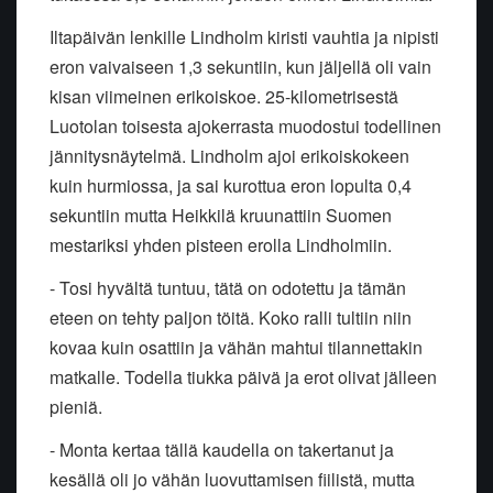
Iltapäivän lenkille Lindholm kiristi vauhtia ja nipisti
eron vaivaiseen 1,3 sekuntiin, kun jäljellä oli vain
kisan viimeinen erikoiskoe. 25-kilometrisestä
Luotolan toisesta ajokerrasta muodostui todellinen
jännitysnäytelmä. Lindholm ajoi erikoiskokeen
kuin hurmiossa, ja sai kurottua eron lopulta 0,4
sekuntiin mutta Heikkilä kruunattiin Suomen
mestariksi yhden pisteen erolla Lindholmiin.
- Tosi hyvältä tuntuu, tätä on odotettu ja tämän
eteen on tehty paljon töitä. Koko ralli tultiin niin
kovaa kuin osattiin ja vähän mahtui tilannettakin
matkalle. Todella tiukka päivä ja erot olivat jälleen
pieniä.
- Monta kertaa tällä kaudella on takertanut ja
kesällä oli jo vähän luovuttamisen fiilistä, mutta