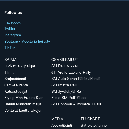
Follow us
Facebook
Twitter
Instagram
Youtube - Moottoriurheilu.tv
TikTok
SARJA
OSAKILPAILUT
Luokat ja kilpailijat
SM Ralli Mikkeli
Tiimit
61. Arctic Lapland Rally
Sarjasäännöt
SM Auto Sorsa Riihimäki-ralli
GPS-seuranta
SM Imatra Ralli
Katsastusajat
SM Jyväskylä Ralli
Flying Finn Future Star
Fixus SM Ralli Kitee
Hannu Mikkolan malja
SM Porvoon Autopalvelu Ralli
Voittajat kautta aikojen
MEDIA
TULOKSET
Akkreditointi
SM-pistetilanne