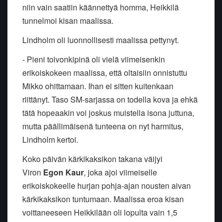
niin vain saatiin käännettyä homma, Heikkilä
tunnelmoi kisan maalissa.
Lindholm oli luonnollisesti maalissa pettynyt.
- Pieni toivonkipinä oli vielä viimeisenkin
erikoiskokeen maalissa, että oltaisiin onnistuttu
Mikko ohittamaan. Ihan ei sitten kuitenkaan
riittänyt. Taso SM-sarjassa on todella kova ja ehkä
tätä hopeaakin voi joskus muistella isona juttuna,
mutta päällimäisenä tunteena on nyt harmitus,
Lindholm kertoi.
Koko päivän kärkikaksikon takana väijyi
Viron
Egon Kaur
, joka ajoi viimeiselle
erikoiskokeelle hurjan pohja-ajan nousten aivan
kärkikaksikon tuntumaan. Maalissa eroa kisan
voittaneeseen Heikkilään oli lopulta vain 1,5