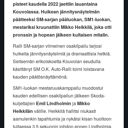
pisteet kaudella 2022 jaettiin lauantaina
Kouvolassa. Huikean jännitysnäytelmän
päätteeksi SM-sarjan pääluokan, SM1-luokan,
mestariksi kruunattiin Mikko Heikkilä, joka otti
pronssin ja hopean jälkeen kultaisen mitalin.
Ralli SM-sarjan viimeinen osakilpailu tarjosi
huikeita jännitysnäytelmiä ja dramaattisia hetkiä.
Seitsemän erikoiskoetta Kouvolan seudulla
käsittänyt SM O.K. Auto-Ralli toimi loistavana
kauden päätösnäyttämönä.
SM1-luokan mestaruuskamppailu muodostui
kauden edellisen osakilpailun jälkeen Skoda-
kuljettajien
Emil Lindholmin
ja
Mikko
Heikkilän
välille. Heikkilä hallitsi niukasti
aamulenkin tapahtumia ja nykäisi kisan huoltoon
tultaessa 3,5 sekunnin johdon ennen Lindholmia.