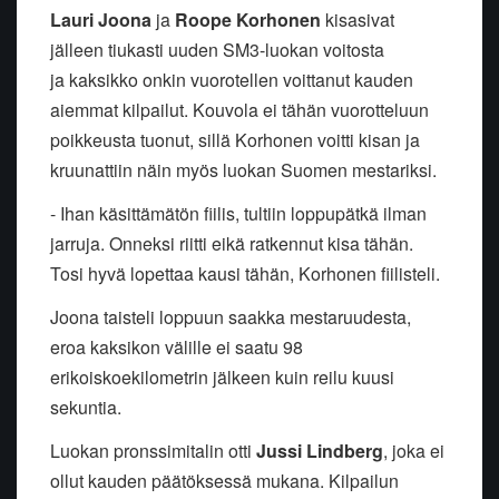
Lauri Joona
ja
Roope Korhonen
kisasivat
jälleen tiukasti uuden SM3-luokan voitosta
ja kaksikko onkin vuorotellen voittanut kauden
aiemmat kilpailut. Kouvola ei tähän vuorotteluun
poikkeusta tuonut, sillä Korhonen voitti kisan ja
kruunattiin näin myös luokan Suomen mestariksi.
- Ihan käsittämätön fiilis, tultiin loppupätkä ilman
jarruja. Onneksi riitti eikä ratkennut kisa tähän.
Tosi hyvä lopettaa kausi tähän, Korhonen fiilisteli.
Joona taisteli loppuun saakka mestaruudesta,
eroa kaksikon välille ei saatu 98
erikoiskoekilometrin jälkeen kuin reilu kuusi
sekuntia.
Luokan pronssimitalin otti
Jussi Lindberg
, joka ei
ollut kauden päätöksessä mukana. Kilpailun