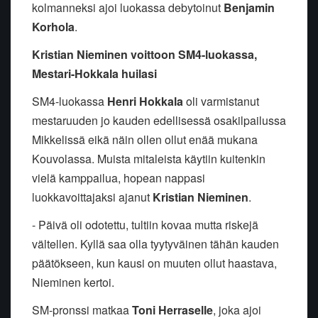
kolmanneksi ajoi luokassa debytoinut
Benjamin
Korhola
.
Kristian Nieminen voittoon SM4-luokassa,
Mestari-Hokkala huilasi
SM4-luokassa
Henri Hokkala
oli varmistanut
mestaruuden jo kauden edellisessä osakilpailussa
Mikkelissä eikä näin ollen ollut enää mukana
Kouvolassa. Muista mitaleista käytiin kuitenkin
vielä kamppailua, hopean nappasi
luokkavoittajaksi ajanut
Kristian Nieminen
.
- Päivä oli odotettu, tultiin kovaa mutta riskejä
vältellen. Kyllä saa olla tyytyväinen tähän kauden
päätökseen, kun kausi on muuten ollut haastava,
Nieminen kertoi.
SM-pronssi matkaa
Toni Herraselle
, joka ajoi