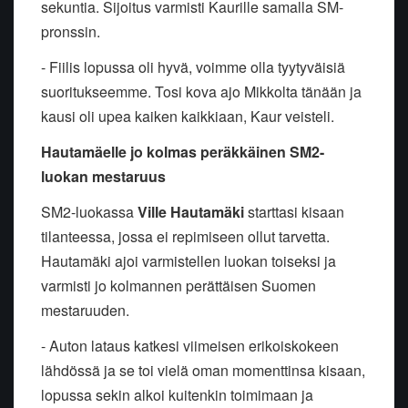
sekuntia. Sijoitus varmisti Kaurille samalla SM-
pronssin.
- Fiilis lopussa oli hyvä, voimme olla tyytyväisiä
suoritukseemme. Tosi kova ajo Mikkolta tänään ja
kausi oli upea kaiken kaikkiaan, Kaur veisteli.
Hautamäelle jo kolmas peräkkäinen SM2-
luokan mestaruus
SM2-luokassa
Ville Hautamäki
starttasi kisaan
tilanteessa, jossa ei repimiseen ollut tarvetta.
Hautamäki ajoi varmistellen luokan toiseksi ja
varmisti jo kolmannen perättäisen Suomen
mestaruuden.
- Auton lataus katkesi viimeisen erikoiskokeen
lähdössä ja se toi vielä oman momenttinsa kisaan,
lopussa sekin alkoi kuitenkin toimimaan ja