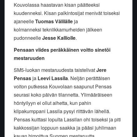
Kouvolassa haastavan kisan päätteeksi
kuudenneksi. Kisan palkintosijat menivät toiseksi
ajaneelle
Tuomas Välilälle
ja
kolmanneksi tekniikkamurheiden jälkeen
pudonneelle
Jesse Kalliolle
.
Pensaan viides peräkkäinen voitto sinetöi
mestaruuden
SM5-luokan mestaruudesta taistelivat
Jere
Pensas
ja
Leevi Lassila
. Neljän perättäisen
voiton putkessa Kouvolaan saapunut Pensas
seurasi koko päivän tilannetta. Ylimääräiseen
höntyilyyn ei ollut aihetta, kun pahin
kilpakumppani Lassila pysyi riittävän lähellä.
Pensas kuittasi lopulta Lassilan ohi toiseksi ja piti
kakkossijan loppuun saakka ja pääsi juhlimaan
kauan himoittua Suomen mestaruutta.