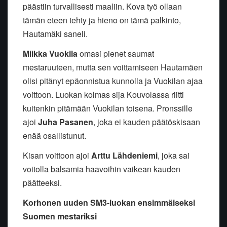
päästiin turvallisesti maaliin. Kova työ ollaan
tämän eteen tehty ja hieno on tämä palkinto,
Hautamäki saneli.
Miikka Vuokila
omasi pienet saumat
mestaruuteen, mutta sen voittamiseen Hautamäen
olisi pitänyt epäonnistua kunnolla ja Vuokilan ajaa
voittoon. Luokan kolmas sija Kouvolassa riitti
kuitenkin pitämään Vuokilan toisena. Pronssille
ajoi
Juha Pasanen
, joka ei kauden päätöskisaan
enää osallistunut.
Kisan voittoon ajoi
Arttu Lähdeniemi
, joka sai
voitolla balsamia haavoihin vaikean kauden
päätteeksi.
Korhonen uuden SM3-luokan ensimmäiseksi
Suomen mestariksi