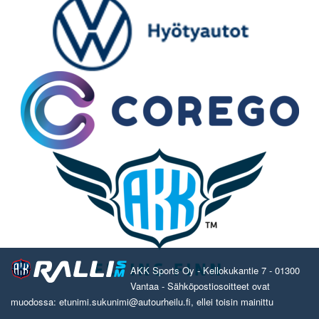
AKK Sports Oy - Kellokukantie 7 - 01300
Vantaa - Sähköpostiosoitteet ovat
muodossa: etunimi.sukunimi@autourheilu.fi, ellei toisin mainittu