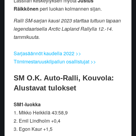
Lassilan keskeytyksen myötä
Justus
Räikkönen
peri luokan kolmannen sijan.
Ralli SM-sarjan kausi 2023 starttaa tuttuun tapaan
legendaarisella Arctic Lapland Rallylla 12.-14.
tammikuuta.
Sarjasäännöt kaudella 2022 >>
Tiimimestaruuskilpailun osallistujat >>
SM O.K. Auto-Ralli, Kouvola:
Alustavat tulokset
SM1-luokka
1. Mikko Heikkilä 43:58,9
2. Emil Lindholm +0,4
3. Egon Kaur +1,5