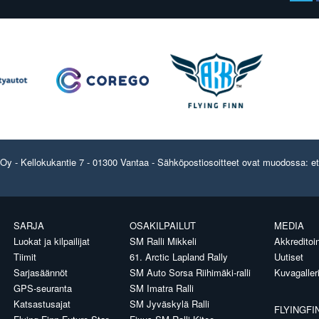
y - Kellokukantie 7 - 01300 Vantaa - Sähköpostiosoitteet ovat muodossa: etun
SARJA
OSAKILPAILUT
MEDIA
Luokat ja kilpailijat
SM Ralli Mikkeli
Akkreditoin
Tiimit
61. Arctic Lapland Rally
Uutiset
Sarjasäännöt
SM Auto Sorsa Riihimäki-ralli
Kuvagaller
GPS-seuranta
SM Imatra Ralli
Katsastusajat
SM Jyväskylä Ralli
FLYINGFI