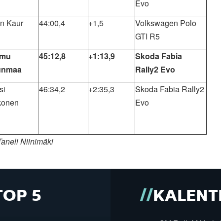
Evo
n Kaur
44:00,4
+1,5
Volkswagen Polo
GTI R5
emu
45:12,8
+1:13,9
Skoda Fabia
unmaa
Rally2 Evo
si
46:34,2
+2:35,3
Skoda Fabia Rally2
konen
Evo
Taneli Niinimäki
TOP 5
KALENT