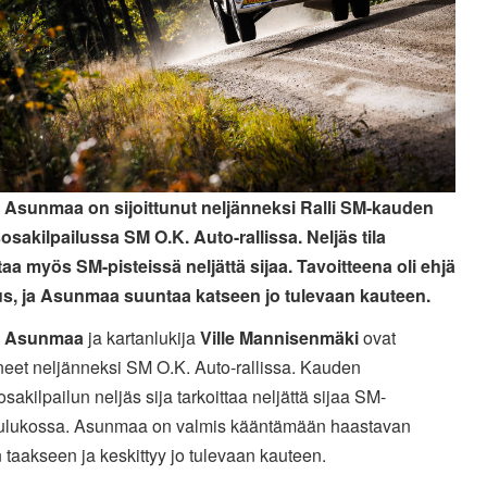
Asunmaa on sijoittunut neljänneksi Ralli SM-kauden
osakilpailussa SM O.K. Auto-rallissa. Neljäs tila
taa myös SM-pisteissä neljättä sijaa. Tavoitteena oli ehjä
us, ja Asunmaa suuntaa katseen jo tulevaan kauteen.
 Asunmaa
ja kartanlukija
Ville Mannisenmäki
ovat
uneet neljänneksi SM O.K. Auto-rallissa. Kauden
sakilpailun neljäs sija tarkoittaa neljättä sijaa SM-
aulukossa. Asunmaa on valmis kääntämään haastavan
taakseen ja keskittyy jo tulevaan kauteen.