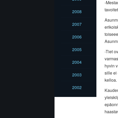
-Mestar
tavoite
2008
Asunma
2007
erikois
toiseee
2006
Asunmaa
2005
-Tiet o
varmas
2004
hyvin v
sille ei
2003
kelloa.
2002
Kauden
yleiski
epäonn
haasta