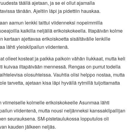
uudesta täällä ajetaan, ja se ei ollut ajamalla
ttavissa tänään. Ajeltiin läpi ja pidettiin hauskaa.
an aamun lenkki taittui viidenneksi nopeimmilla
koeajoilla kaikilla neljällä erikoiskokeella. Iltapäivän kolme
n kertaan ajettavaa erikoiskoetta sisältävälle lenkille
 lähti yleiskilpailun viidentenä.
vat olleet kosteat ja paikka paikoin vähän liukkaat, mutta keli
ti kuivaa iltapäivään mennessä. Rengas on purrut todella
aihtelevisa olosuhteissa. Vauhtia olisi helppo nostaa, mutta
 ole tarvetta, ajetaan kisa läpi hyvällä rytmillä tuijottamatta
 viimeiselle kolmelle erikoiskokeelle Asunmaa lähti
lpailun viidentenä, mutta nousi neljänneksi kanssakilpailijan
en seurauksena. SM-pistetaulukossa lopputulos oli
van kauden jälkeen neljäs.