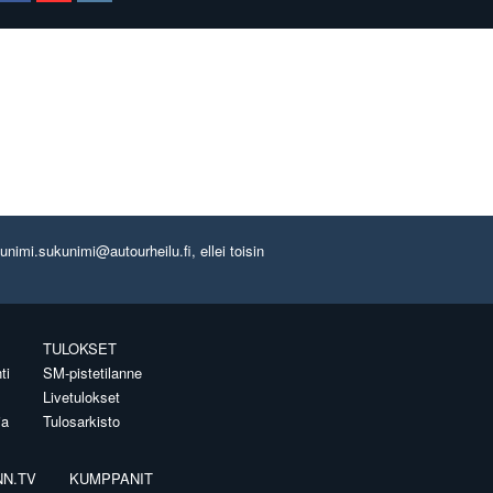
imi.sukunimi@autourheilu.fi, ellei toisin
TULOKSET
ti
SM-pistetilanne
Livetulokset
ia
Tulosarkisto
NN.TV
KUMPPANIT