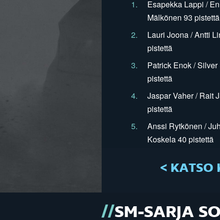
1.
Esapekka Lappi / En
Mälkönen 93 pistettä
2.
Lauri Joona / Antti L
pistettä
3.
Patrick Enok / Silve
pistettä
4.
Jaspar Vaher / Rait 
pistettä
5.
Anssi Rytkönen / Juh
Koskela 40 pistettä
< KATSO 
SM-SARJA S