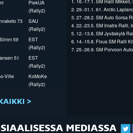
1. 16.-17.1. SM Ralli Mikkeli, 
ni
PiekUA
2. 29.-31.1. 61. Arctic Laplan
(Rally2)
3. 27.-28.2. SM Auto Sorsa Rii
innaketo 73
SAU
4. 22.-23.5. SM Imatra Ralli, I
(Rally2)
5. 12.-13.6. SM Jyväskylä Rall
r Simm 59
EST
6. 14.-15.8. Fixus SM Ralli Kit
(Rally2)
7. 25.-26.9. SM Porvoon Autop
Jansen 51
EST
(Rally2)
o-Ville
KoMoKe
(Rally2)
KAIKKI >
OSIAALISESSA MEDIASSA