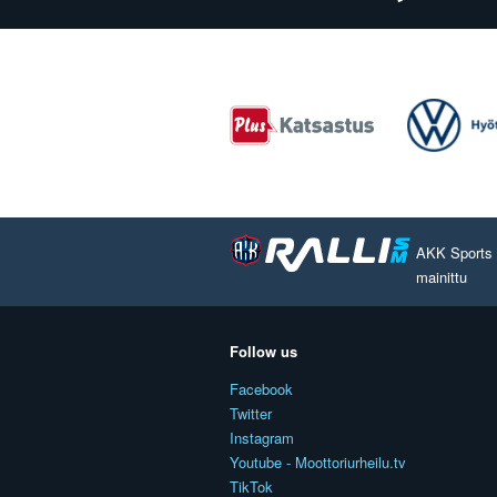
AKK Sports O
mainittu
Follow us
Facebook
Twitter
Instagram
Youtube - Moottoriurheilu.tv
TikTok