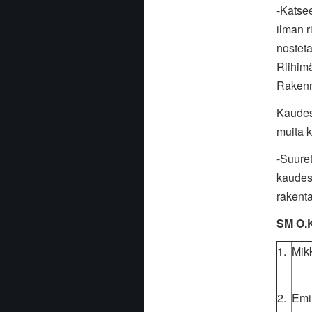
-Katsee
ilman r
nostet
Riihimä
Rakenn
Kaudes
muita 
-Suuret
kaudest
rakenta
SM O.K
1.
Mik
2.
Emi