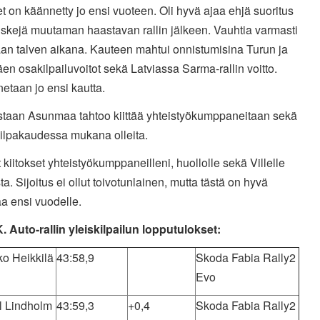
t on käännetty jo ensi vuoteen. Oli hyvä ajaa ehjä suoritus
iskejä muutaman haastavan rallin jälkeen. Vauhtia varmasti
aan talven aikana. Kauteen mahtui onnistumisina Turun ja
en osakilpailuvoitot sekä Latviassa Sarma-rallin voitto.
etaan jo ensi kautta.
taan Asunmaa tahtoo kiittää yhteistyökumppaneitaan sekä
kilpakaudessa mukana olleita.
 kiitokset yhteistyökumppaneilleni, huollolle sekä Villelle
a. Sijoitus ei ollut toivotunlainen, mutta tästä on hyvä
a ensi vuodelle.
. Auto-rallin yleiskilpailun lopputulokset:
ko Heikkilä
43:58,9
Skoda Fabia Rally2
Evo
l Lindholm
43:59,3
+0,4
Skoda Fabia Rally2