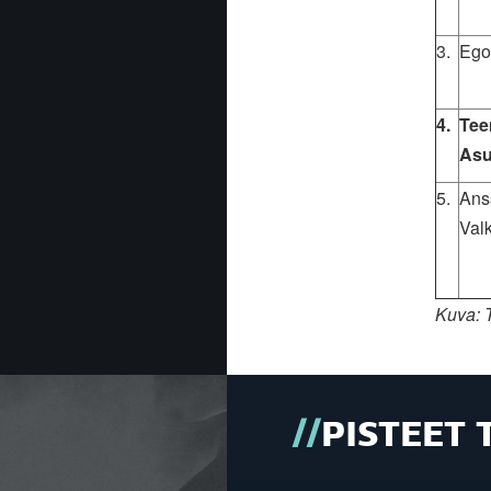
3.
Ego
4.
Te
As
5.
Ans
Val
Kuva: 
PISTEET 