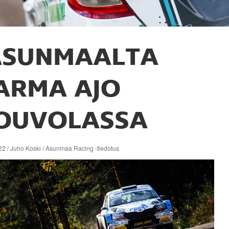
ASUNMAALTA
ARMA AJO
OUVOLASSA
22 / Juho Koski / Asunmaa Racing -tiedotus