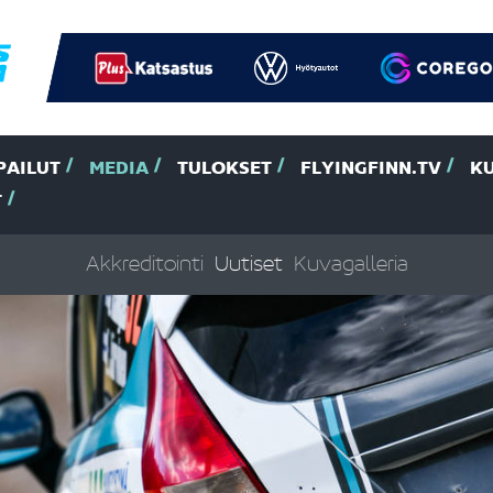
PAILUT
MEDIA
TULOKSET
FLYINGFINN.TV
K
T
Akkreditointi
Uutiset
Kuvagalleria