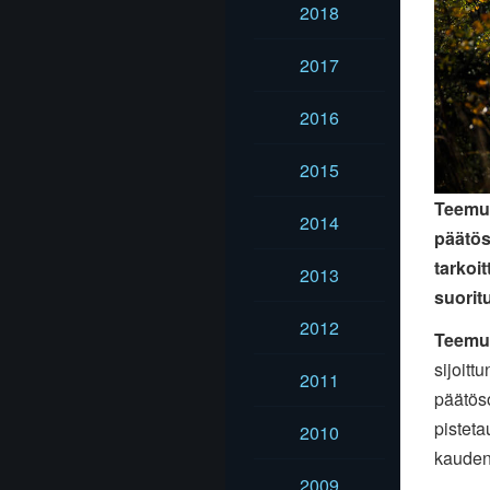
2018
2017
2016
2015
Teemu 
2014
päätös
tarkoit
2013
suorit
2012
Teemu
sijoitt
2011
päätöso
pistet
2010
kauden 
2009