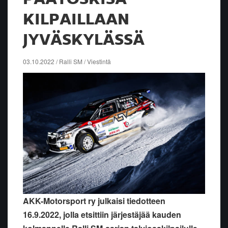
KILPAILLAAN
JYVÄSKYLÄSSÄ
03.10.2022 / Ralli SM / Viestintä
AKK-Motorsport ry julkaisi tiedotteen
16.9.2022, jolla etsittiin järjestäjää kauden