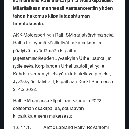
kolmannelle Ralli SM-sarjan talviosakilpailulle.
Määräaikaan mennessä vastaanotettiin yhden
tahon hakemus kilpailutapahtuman
toteutuksesta.
AKK-Motorsport ry:n Ralli SM-sarjatyöryhmä sekä
Rallin Lajiryhmä käsittelivät hakemuksen ja
päätyivät myöntämään kilpailun
järjestämisoikeuden Jyväskylän Urheiluautoilijat
ry:lle sekä Korpilahden Urheiluautoilijat ry:lle.
Kahden seuran yhteistyönä toteutettava projekti,
Jyväskylän Talviralli, kilpaillaan Keski-Suomessa
3.-4.3.2023.
Ralli SM-sarjassa kilpaillaan kaudella 2023
seitsemän osakilpailua, seuraavan
kilpailukalenterin mukaisesti:
12.-14.1. Arctic Lapland Rally, Rovaniemi