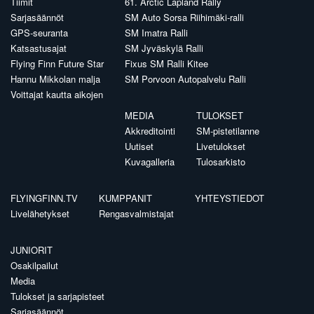
Tiimit
61. Arctic Lapland Rally
Sarjasäännöt
SM Auto Sorsa Riihimäki-ralli
GPS-seuranta
SM Imatra Ralli
Katsastusajat
SM Jyväskylä Ralli
Flying Finn Future Star
Fixus SM Ralli Kitee
Hannu Mikkolan malja
SM Porvoon Autopalvelu Ralli
Voittajat kautta aikojen
MEDIA
TULOKSET
Akkreditointi
SM-pistetilanne
Uutiset
Livetulokset
Kuvagalleria
Tulosarkisto
FLYINGFINN.TV
KUMPPANIT
YHTEYSTIEDOT
Livelähetykset
Rengasvalmistajat
JUNIORIT
Osakilpailut
Media
Tulokset ja sarjapisteet
Sarjasäännöt