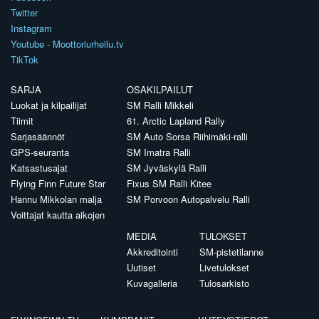
Twitter
Instagram
Youtube - Moottoriurheilu.tv
TikTok
SARJA
OSAKILPAILUT
Luokat ja kilpailijat
SM Ralli Mikkeli
Tiimit
61. Arctic Lapland Rally
Sarjasäännöt
SM Auto Sorsa Riihimäki-ralli
GPS-seuranta
SM Imatra Ralli
Katsastusajat
SM Jyväskylä Ralli
Flying Finn Future Star
Fixus SM Ralli Kitee
Hannu Mikkolan malja
SM Porvoon Autopalvelu Ralli
Voittajat kautta aikojen
MEDIA
TULOKSET
Akkreditointi
SM-pistetilanne
Uutiset
Livetulokset
Kuvagalleria
Tulosarkisto