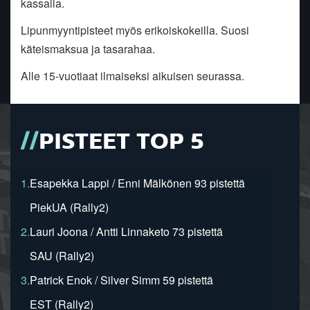
kassalla.
Lipunmyyntipisteet myös erikoiskokeilla. Suosi
käteismaksua ja tasarahaa.
Alle 15-vuotiaat ilmaiseksi aikuisen seurassa.
PISTEET TOP 5
1.
Esapekka Lappi / Enni Mälkönen 93 pistettä
PiekUA (Rally2)
2.
Lauri Joona / Antti Linnaketo 73 pistettä
SAU (Rally2)
3.
Patrick Enok / Silver Simm 59 pistettä
EST (Rally2)