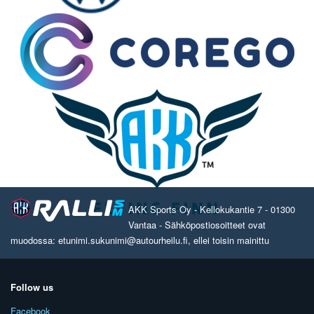
AKK Sports Oy - Kellokukantie 7 - 01300
Vantaa - Sähköpostiosoitteet ovat
muodossa: etunimi.sukunimi@autourheilu.fi, ellei toisin mainittu
Follow us
Facebook