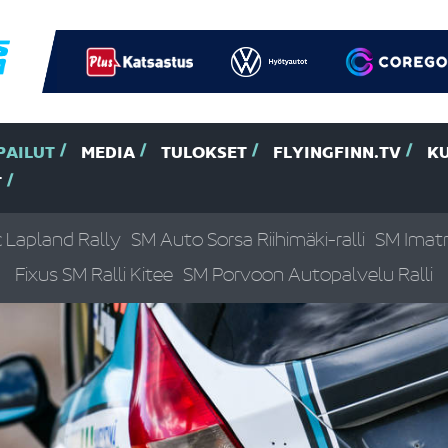
PAILUT
MEDIA
TULOKSET
FLYINGFINN.TV
K
T
c Lapland Rally
SM Auto Sorsa Riihimäki-ralli
SM Imatr
Fixus SM Ralli Kitee
SM Porvoon Autopalvelu Ralli