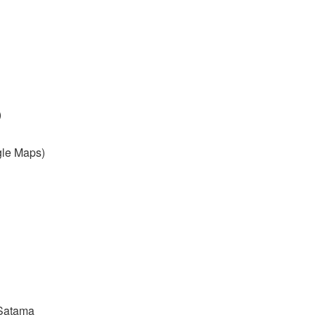
)
le Maps)
 Satama