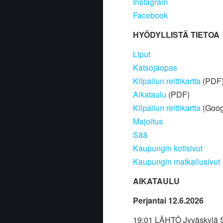
Instagram
Facebook
HYÖDYLLISTÄ TIETOA
Liput
Katsojaopas
Kilpailun reittikartta
(PDF
Aikataulu
(PDF)
Kilpailun reittikartta
(Goog
Majoitus
Sää
Kaupungin kotisivut
Kaupungin matkailusivut
AIKATAULU
Perjantai 12.6.2026
19:01 LÄHTÖ Jyväskylä