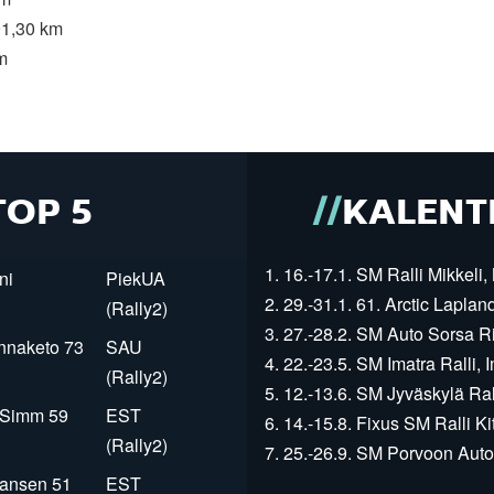
91,30 km
m
TOP 5
KALENT
1. 16.-17.1. SM Ralli Mikkeli, 
ni
PiekUA
2. 29.-31.1. 61. Arctic Laplan
(Rally2)
3. 27.-28.2. SM Auto Sorsa Rii
innaketo 73
SAU
4. 22.-23.5. SM Imatra Ralli, I
(Rally2)
5. 12.-13.6. SM Jyväskylä Rall
r Simm 59
EST
6. 14.-15.8. Fixus SM Ralli Kit
(Rally2)
7. 25.-26.9. SM Porvoon Autop
Jansen 51
EST