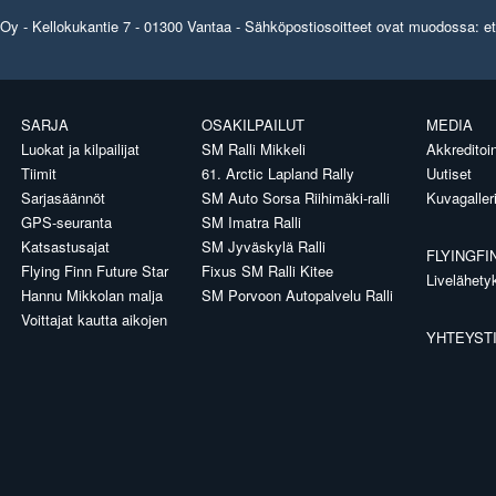
y - Kellokukantie 7 - 01300 Vantaa - Sähköpostiosoitteet ovat muodossa: etun
SARJA
OSAKILPAILUT
MEDIA
Luokat ja kilpailijat
SM Ralli Mikkeli
Akkreditoin
Tiimit
61. Arctic Lapland Rally
Uutiset
Sarjasäännöt
SM Auto Sorsa Riihimäki-ralli
Kuvagaller
GPS-seuranta
SM Imatra Ralli
Katsastusajat
SM Jyväskylä Ralli
FLYINGFI
Flying Finn Future Star
Fixus SM Ralli Kitee
Livelähety
Hannu Mikkolan malja
SM Porvoon Autopalvelu Ralli
Voittajat kautta aikojen
YHTEYST