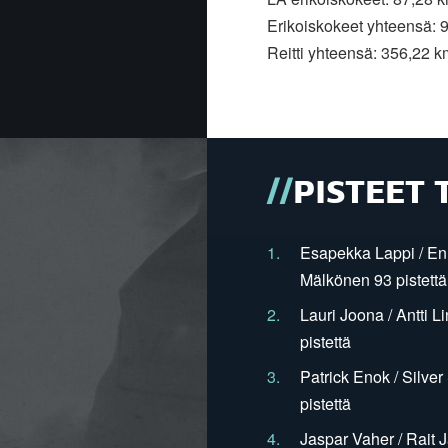
Erikoiskokeet yhteensä: 
Reitti yhteensä: 356,22 k
PISTEET 
1.
Esapekka Lappi / En
Mälkönen 93 pistettä
2.
Lauri Joona / Antti L
pistettä
3.
Patrick Enok / Silve
pistettä
4.
Jaspar Vaher / Rait 