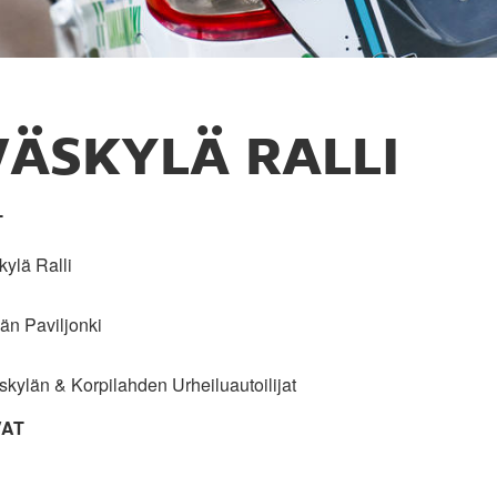
VÄSKYLÄ RALLI
T
kylä Ralli
län Paviljonki
äskylän & Korpilahden Urheiluautoilijat
VAT