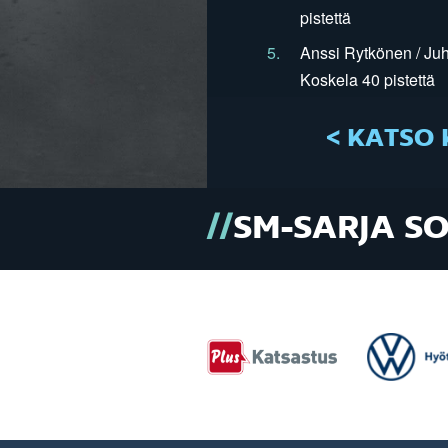
pistettä
5.
Anssi Rytkönen / Juh
Koskela 40 pistettä
< KATSO 
SM-SARJA S