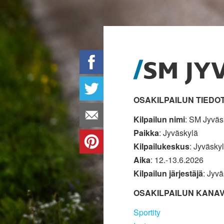
SM JY
OSAKILPAILUN TIEDO
Kilpailun nimi
: SM Jyväs
Paikka
: Jyväskylä
Kilpailukeskus
: Jyväsky
Aika
: 12.-13.6.2026
Kilpailun järjestäjä
: Jyv
OSAKILPAILUN KANA
Sportity