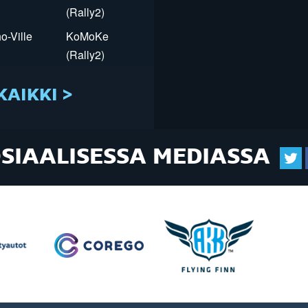
(Rally2)
o-Ville
KoMoKe
(Rally2)
KAIKKI >
OSIAALISESSA MEDIASSA