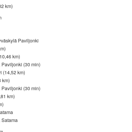
,02 km)
m
äskylä Paviljonki
km)
(10,46 km)
Paviljonki (30 min)
i (14,52 km)
3 km)
Paviljonki (30 min)
,81 km)
m)
Satama
ä Satama
km