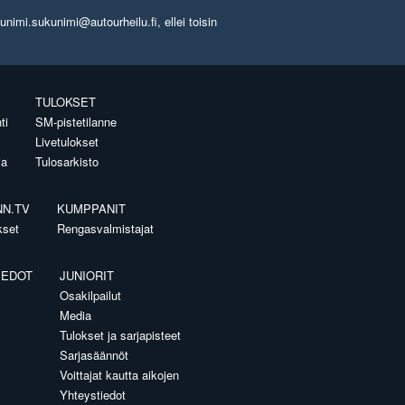
imi.sukunimi@autourheilu.fi, ellei toisin
TULOKSET
ti
SM-pistetilanne
Livetulokset
ia
Tulosarkisto
NN.TV
KUMPPANIT
kset
Rengasvalmistajat
IEDOT
JUNIORIT
Osakilpailut
Media
Tulokset ja sarjapisteet
Sarjasäännöt
Voittajat kautta aikojen
Yhteystiedot