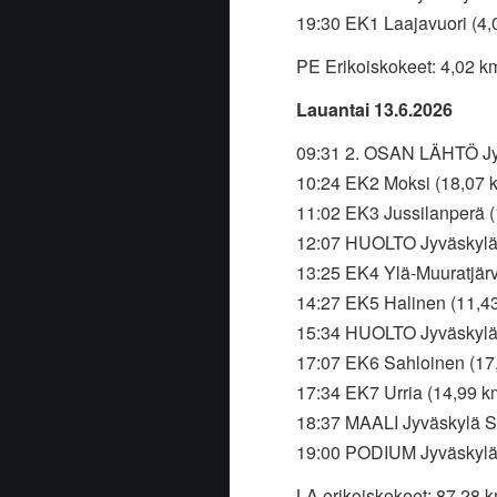
19:30 EK1 Laajavuori (4
PE Erikoiskokeet: 4,02 k
Lauantai 13.6.2026
09:31 2. OSAN LÄHTÖ Jyv
10:24 EK2 Moksi (18,07 
11:02 EK3 Jussilanperä 
12:07 HUOLTO Jyväskylä 
13:25 EK4 Ylä-Muuratjärv
14:27 EK5 Halinen (11,4
15:34 HUOLTO Jyväskylä 
17:07 EK6 Sahloinen (17
17:34 EK7 Urria (14,99 k
18:37 MAALI Jyväskylä 
19:00 PODIUM Jyväskyl
LA erikoiskokeet: 87,28 