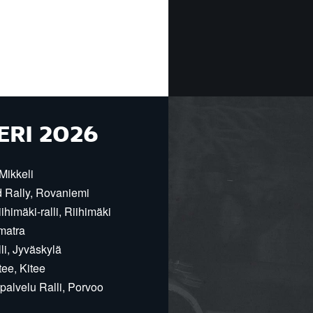
ERI 2026
Mikkeli
d Rally, Rovaniemi
himäki-ralli, Riihimäki
matra
i, Jyväskylä
ee, Kitee
alvelu Ralli, Porvoo