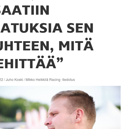
SAATIIN
JATUKSIA SEN
UHTEEN, MITÄ
EHITTÄÄ”
2 / Juho Koski / Mikko Heikkilä Racing -tiedotus