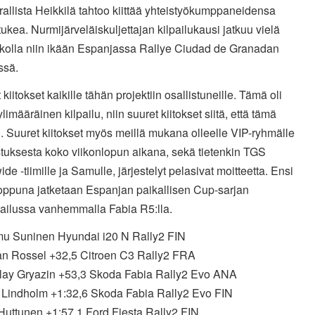
irallista Heikkilä tahtoo kiittää yhteistyökumppaneidensa
tukea. Nurmijärveläiskuljettajan kilpailukausi jatkuu vielä
iikolla niin ikään Espanjassa Rallye Ciudad de Granadan
ssä.
 kiitokset kaikille tähän projektiin osallistuneille. Tämä oli
ylimääräinen kilpailu, niin suuret kiitokset siitä, että tämä
i. Suuret kiitokset myös meillä mukana olleelle VIP-ryhmälle
tuksesta koko viikonlopun aikana, sekä tietenkin TGS
de -tiimille ja Samulle, järjestelyt pelasivat moitteetta. Ensi
loppuna jatketaan Espanjan paikallisen Cup-sarjan
pailussa vanhemmalla Fabia R5:lla.
mu Suninen Hyundai i20 N Rally2 FIN
an Rossel +32,5 Citroen C3 Rally2 FRA
olay Gryazin +53,3 Skoda Fabia Rally2 Evo ANA
l Lindholm +1:32,6 Skoda Fabia Rally2 Evo FIN
 Huttunen +1:57,1 Ford Fiesta Rally2 FIN