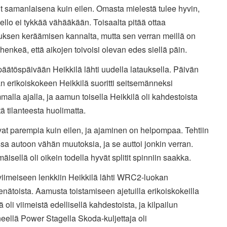
t samanlaisena kuin eilen. Omasta mielestä tulee hyvin,
ello ei tykkää vähääkään. Toisaalta pitää ottaa
ksen keräämisen kannalta, mutta sen verran meillä on
uhenkeä, että aikojen toivoisi olevan edes siellä päin.
päätöspäivään Heikkilä lähti uudella latauksella. Päivän
 erikoiskokeen Heikkilä suoritti seitsemänneksi
alla ajalla, ja aamun toisella Heikkilä oli kahdestoista
ä tilanteesta huolimatta.
vat parempia kuin eilen, ja ajaminen on helpompaa. Tehtiin
sa autoon vähän muutoksia, ja se auttoi jonkin verran.
äisellä oli oikein todella hyvät splitit spinniin saakka.
viimeiseen lenkkiin Heikkilä lähti WRC2-luokan
enätoista. Aamusta toistamiseen ajetuilla erikoiskokeilla
ä oli viimeistä edellisellä kahdestoista, ja kilpailun
eellä Power Stagella Skoda-kuljettaja oli