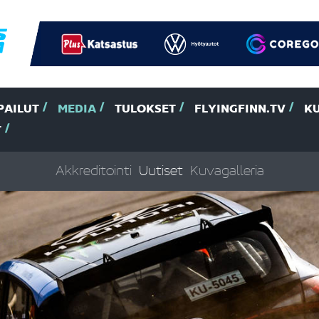
PAILUT
MEDIA
TULOKSET
FLYINGFINN.TV
K
T
Akkreditointi
Uutiset
Kuvagalleria