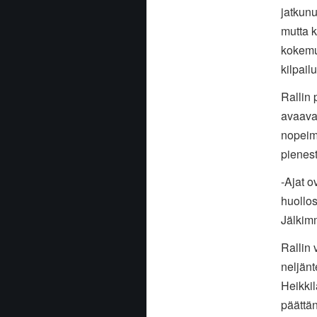
jatkunu
mutta k
kokemu
kilpail
Rallin 
avaavan
nopeimm
pienest
-Ajat o
huollos
Jälkimm
Rallin 
neljänt
Heikkil
päättän