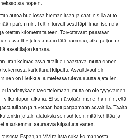
neksitoista nopein.
tiin autoa huollossa hieman lisää ja saatiin sillä auto
ään paremmin. Tultiin turvallisesti läpi ilman isompia
 ja otettiin kilometrit talteen. Toivottavasti päästään
an asvaltille jalostamaan tätä hommaa, aika paljon on
öitä asvalttiajon kanssa.
än uran kolmas asvalttiralli oli haastava, mutta ennen
 kokemusta kartuttanut kilpailu. Asvalttivauhdin
aminen on Heikkilällä mielessä tulevaisuutta ajatellen.
a ei lähdettykään tavoittelemaan, mutta en ole tyytyväinen
ni viikonlopun aikana. Ei se näköjään mene ihan niin, että
asta tullaan ja ruvetaan heti pärjäämään asvaltilla. Täältä
 kuitenkin joitain ajatuksia sen suhteen, mitä kehittää ja
ella tarkemmin seuraavia kilpailuita varten.
 toisesta Espanjan MM-rallista sekä kolmannesta