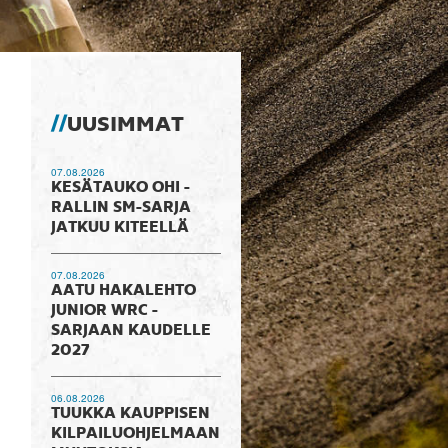
UUSIMMAT
07.08.2026
KESÄTAUKO OHI -
RALLIN SM-SARJA
JATKUU KITEELLÄ
07.08.2026
AATU HAKALEHTO
JUNIOR WRC -
SARJAAN KAUDELLE
2027
06.08.2026
TUUKKA KAUPPISEN
KILPAILUOHJELMAAN