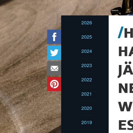
2026
H
2025
H
2024
2023
J
2022
N
2021
W
2020
E
2019