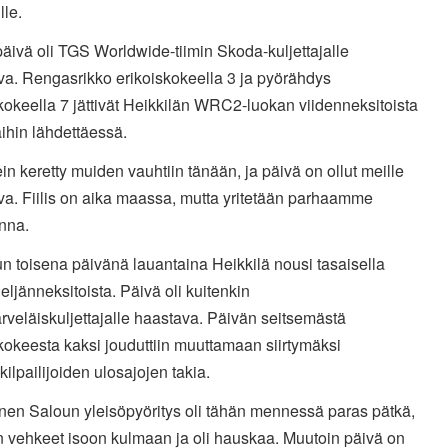
lle.
ivä oli TGS Worldwide-tiimin Skoda-kuljettajalle
va. Rengasrikko erikoiskokeella 3 ja pyörähdys
kokeella 7 jättivät Heikkilän WRC2-luokan viidenneksitoista
ihin lähdettäessä.
ein keretty muiden vauhtiin tänään, ja päivä on ollut meille
va. Fiilis on aika maassa, mutta yritetään parhaamme
nna.
un toisena päivänä lauantaina Heikkilä nousi tasaisella
neljänneksitoista. Päivä oli kuitenkin
rveläiskuljettajalle haastava. Päivän seitsemästä
kokeesta kaksi jouduttiin muuttamaan siirtymäksi
ilpailijoiden ulosajojen takia.
nen Saloun yleisöpyöritys oli tähän mennessä paras pätkä,
iin vehkeet isoon kulmaan ja oli hauskaa. Muutoin päivä on