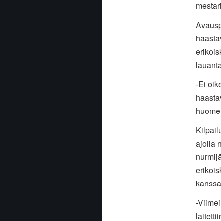
mestari
Avauspä
haasta
erikois
lauanta
-Ei oik
haasta
huome
Kilpail
ajolla 
nurmijä
erikois
kanssak
-Viimei
laitett