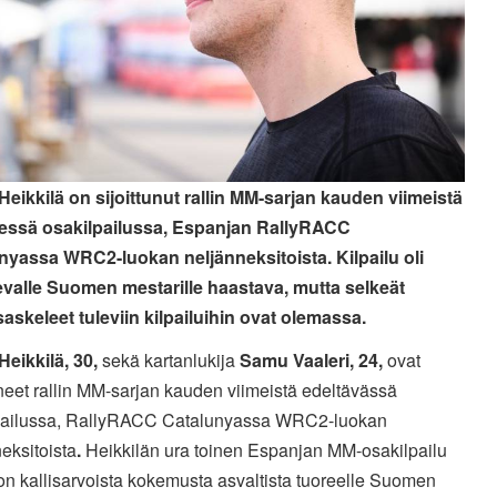
Heikkilä on sijoittunut rallin MM-sarjan kauden viimeistä
sessä osakilpailussa, Espanjan RallyRACC
nyassa WRC2-luokan neljänneksitoista. Kilpailu oli
sevalle Suomen mestarille haastava, mutta selkeät
saskeleet tuleviin kilpailuihin ovat olemassa.
Heikkilä, 30,
sekä kartanlukija
Samu Vaaleri, 24,
ovat
uneet rallin MM-sarjan kauden viimeistä edeltävässä
pailussa, RallyRACC Catalunyassa WRC2-luokan
eksitoista
.
Heikkilän ura toinen Espanjan MM-osakilpailu
jon kallisarvoista kokemusta asvaltista tuoreelle Suomen