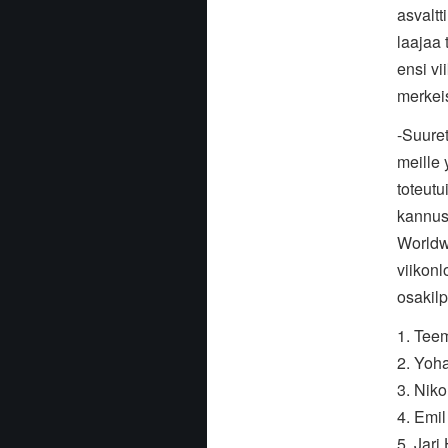
asvaltt
laajaa 
ensi v
merkei
-Suuret
meille 
toteutu
kannus
Worldwi
viikon
osakil
1. Tee
2. Yoh
3. Nik
4. Emi
5. Jari