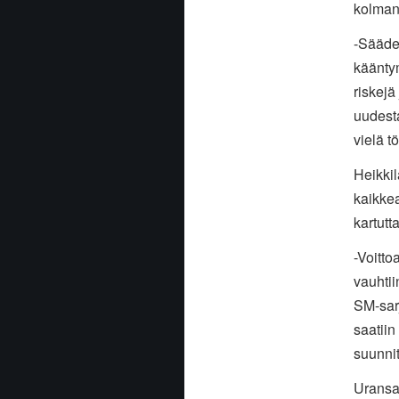
kolman
-Säädet
kääntym
riskejä
uudesta
vielä t
Heikkil
kaikkea
kartutt
-Voitto
vauhtii
SM-sarj
saatiin
suunnit
Uransa