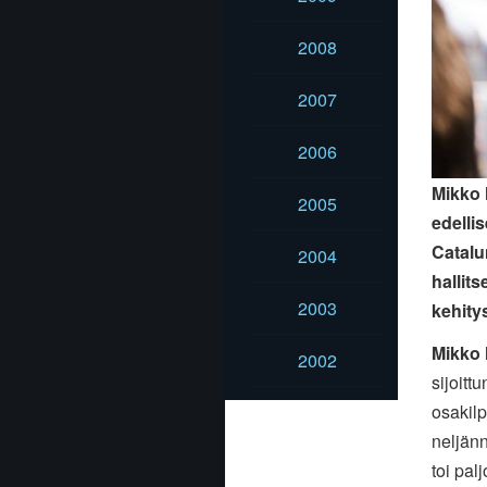
2008
2007
2006
Mikko 
2005
edelli
Catalu
2004
hallit
2003
kehity
Mikko 
2002
sijoitt
osakil
neljänn
toi pal