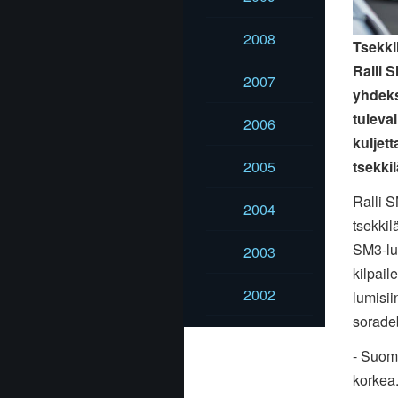
2008
Tsekki
Ralli 
2007
yhdeks
tuleva
2006
kuljet
2005
tsekkil
Ralli S
2004
tsekkil
SM3-lu
2003
kilpai
2002
lumisii
sorade
- Suome
korkea