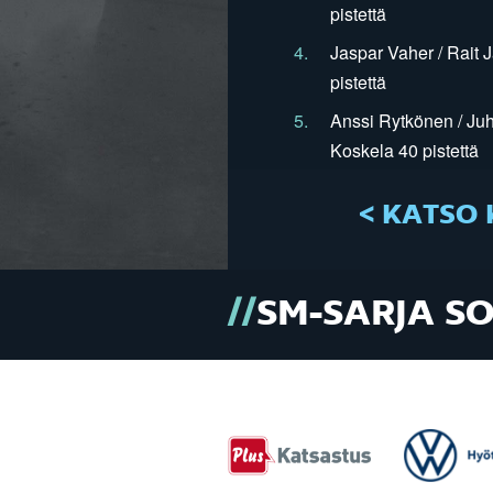
pistettä
4.
Jaspar Vaher / Rait 
pistettä
5.
Anssi Rytkönen / Juh
Koskela 40 pistettä
< KATSO 
SM-SARJA S