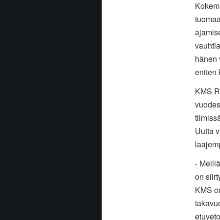
Kokemu
tuomaa
ajamise
vauhtia
hänen 
eniten
KMS Rac
vuodes
tiimiss
Uutta v
laajem
- Meill
on siir
KMS on
takavu
etuvet