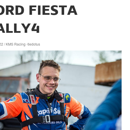
ORD FIESTA
ALLY4
22 / KMS Racing -tiedotus