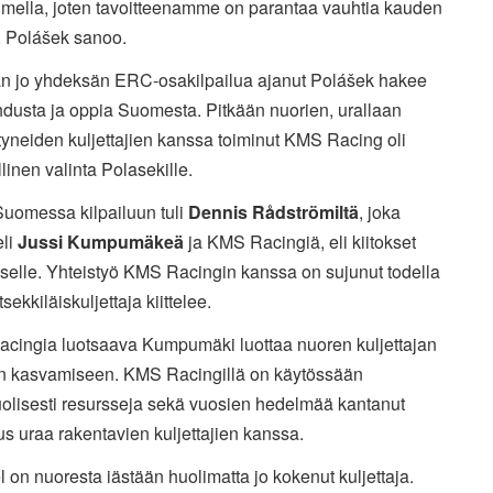
umella, joten tavoitteenamme on parantaa vauhtia kauden
, Polášek sanoo.
an jo yhdeksän ERC-osakilpailua ajanut Polášek hakee
dusta ja oppia Suomesta. Pitkään nuorien, urallaan
yneiden kuljettajien kanssa toiminut KMS Racing oli
linen valinta Polasekille.
Suomessa kilpailuun tuli
Dennis Rådströmiltä
, joka
eli
Jussi Kumpumäkeä
ja KMS Racingiä, eli kiitokset
selle. Yhteistyö KMS Racingin kanssa on sujunut todella
tsekkiläiskuljettaja kiittelee.
cingia luotsaava Kumpumäki luottaa nuoren kuljettajan
n kasvamiseen. KMS Racingillä on käytössään
olisesti resursseja sekä vuosien hedelmää kantanut
 uraa rakentavien kuljettajien kanssa.
l on nuoresta iästään huolimatta jo kokenut kuljettaja.