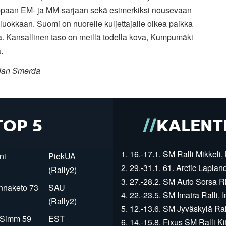
paan EM- ja MM-sarjaan sekä esimerkiksi nousevaan
luokkaan. Suomi on nuorelle kuljettajalle oikea paikka
la. Kansallinen taso on meillä todella kova, Kumpumäki
ä.
Jan Smerda
TOP 5
KALENT
1. 16.-17.1. SM Ralli Mikkeli, 
ni
PiekUA
2. 29.-31.1. 61. Arctic Laplan
(Rally2)
3. 27.-28.2. SM Auto Sorsa Rii
innaketo 73
SAU
4. 22.-23.5. SM Imatra Ralli, I
(Rally2)
5. 12.-13.6. SM Jyväskylä Rall
r Simm 59
EST
6. 14.-15.8. Fixus SM Ralli Kit