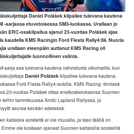
läiskuljettaja Daniel Polášek
kilpailee tulevana kautena
SM -sarjassa etuvetoisessa SM3-luokassa. Urallaan jo
än ERC-osakilpailua ajanut 23-vuotias Polášek
ajaa
lla kaudella KMS Racingin Ford Fiesta Rally4:llä. Nuoria
tajia urallaan eteenpäin auttanut KMS Racing oli
äiskuljettajalle luonnollinen valinta.
M-sarja saa tulevana kautena vahvistusta ulkomailta, kun
äiskuljettaja
Daniel Polášek
kilpailee tulevana kautena
okassa Ford Fiesta Rally4-autolla. KMS Racing -tiimissä
leva 23-vuotias Polášek ottaa ensikosketuksensa Suomen
n teihin tammikuussa Arctic Lapland Rallyssa, ja
byytti seuraa kevään edetessä.
n kaltaisia sorateitä ei ole muualla, ja taso täällä on
. Emme ole koskaan ajaneet Suomen kaltaisilla sorateillä