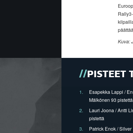
Euroop
Rally3-
kilpail
päättä
Kuva: 
PISTEET 
1.
Esapekka Lappi / En
Mälkönen 93 pistettä
2.
Lauri Joona / Antti L
pistettä
3.
Patrick Enok / Silve