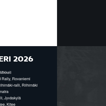
ERI 2026
Mikkeli
d Rally, Rovaniemi
himäki-ralli, Riihimäki
matra
i, Jyväskylä
ee, Kitee