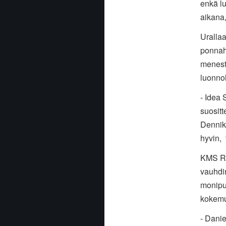
enkä l
aikana
Uralla
ponnah
menest
luonnol
- Idea 
suositt
Dennik
hyvin, 
KMS Ra
vauhdi
monipu
kokemus
- Danie