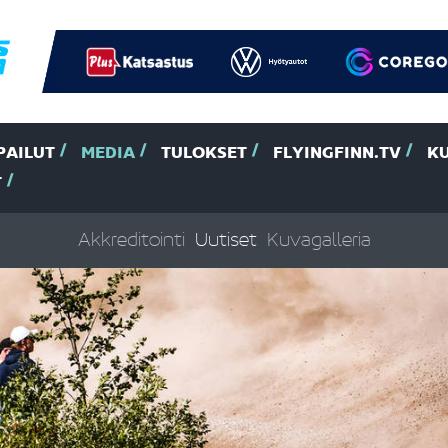
PAILUT
MEDIA
TULOKSET
FLYINGFINN.TV
K
T
Akkreditointi
Uutiset
Kuvagalleria