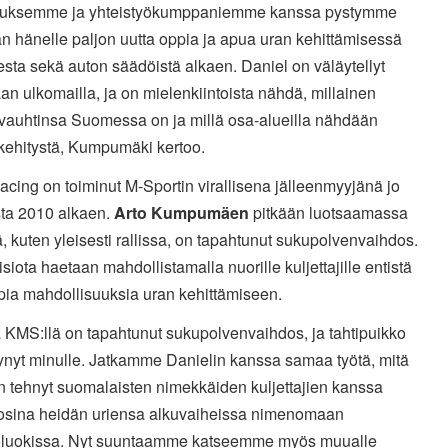
ksemme ja yhteistyökumppaniemme kanssa pystymme
n hänelle paljon uutta oppia ja apua uran kehittämisessä
sta sekä auton säädöistä alkaen. Daniel on väläytellyt
an ulkomailla, ja on mielenkiintoista nähdä, millainen
vauhtinsa Suomessa on ja millä osa-alueilla nähdään
 kehitystä, Kumpumäki kertoo.
ing on toiminut M-Sportin virallisena jälleenmyyjänä jo
ta 2010 alkaen.
Arto Kumpumäen
pitkään luotsaamassa
ä, kuten yleisesti rallissa, on tapahtunut sukupolvenvaihdos.
isiota haetaan mahdollistamalla nuorille kuljettajille entistä
pia mahdollisuuksia uran kehittämiseen.
ä KMS:llä on tapahtunut sukupolvenvaihdos, ja tahtipuikko
tynyt minulle. Jatkamme Danielin kanssa samaa työtä, mitä
 tehnyt suomalaisten nimekkäiden kuljettajien kanssa
osina heidän uriensa alkuvaiheissa nimenomaan
oluokissa. Nyt suuntaamme katseemme myös muualle