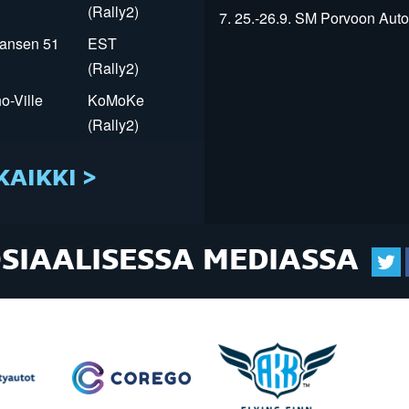
(Rally2)
7. 25.-26.9. SM Porvoon Autop
Jansen 51
EST
(Rally2)
o-Ville
KoMoKe
(Rally2)
KAIKKI >
OSIAALISESSA MEDIASSA