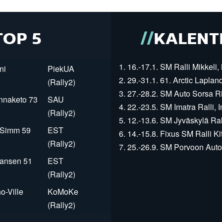
TOP 5
KALENT
1. 16.-17.1. SM Ralli Mikkeli, 
ni
PiekUA
2. 29.-31.1. 61. Arctic Laplan
(Rally2)
3. 27.-28.2. SM Auto Sorsa Rii
innaketo 73
SAU
4. 22.-23.5. SM Imatra Ralli, I
(Rally2)
5. 12.-13.6. SM Jyväskylä Rall
r Simm 59
EST
6. 14.-15.8. Fixus SM Ralli Kit
(Rally2)
7. 25.-26.9. SM Porvoon Autop
Jansen 51
EST
(Rally2)
o-Ville
KoMoKe
(Rally2)