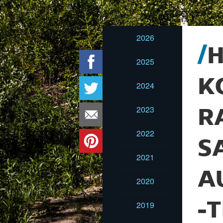
2026
H
2025
K
2024
2023
R
2022
S
2021
A
2020
-
2019