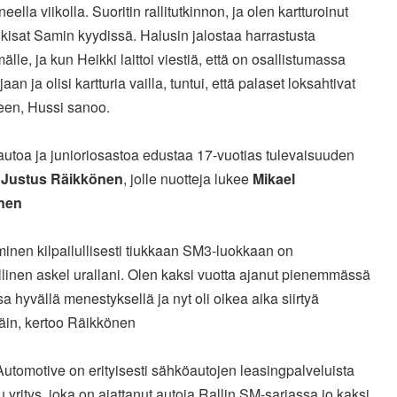
eella viikolla. Suoritin rallitutkinnon, ja olen kartturoinut
kisat Samin kyydissä. Halusin jalostaa harrastusta
lle, ja kun Heikki laittoi viestiä, että on osallistumassa
aan ja olisi kartturia vailla, tuntui, että palaset loksahtivat
leen, Hussi sanoo.
autoa ja junioriosastoa edustaa 17-vuotias tulevaisuuden
s
Justus Räikkönen
, jolle nuotteja lukee
Mikael
nen
yminen kilpailullisesti tiukkaan SM3-luokkaan on
linen askel urallani. Olen kaksi vuotta ajanut pienemmässä
a hyvällä menestyksellä ja nyt oli oikea aika siirtyä
äin, kertoo Räikkönen
utomotive on erityisesti sähköautojen leasingpalveluista
u yritys, joka on ajattanut autoja Rallin SM-sarjassa jo kaksi