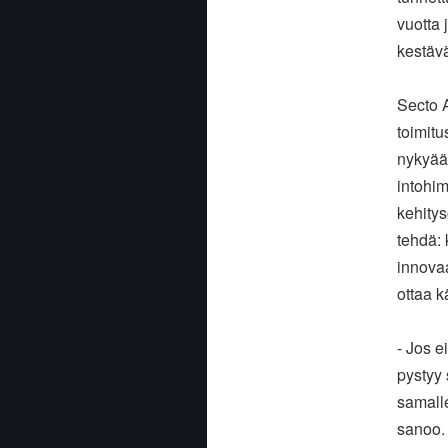
vuotta 
kestäv
Secto 
toimitu
nykyään
intohim
kehitys
tehdä: 
innova
ottaa k
- Jos e
pystyy
samall
sanoo