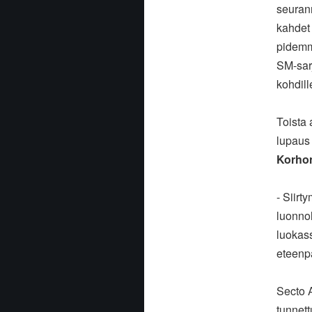
seurann
kahdet 
pidemmä
SM-sarj
kohdil
Toista 
lupau
Korho
- Siirt
luonnol
luokass
eteenp
Secto A
tunnett