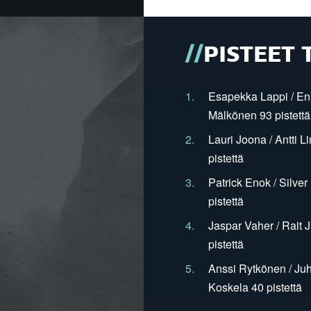
PISTEET 
1.
Esapekka Lappi / En
Mälkönen 93 pistettä
2.
Lauri Joona / Antti L
pistettä
3.
Patrick Enok / Silve
pistettä
4.
Jaspar Vaher / Rait 
pistettä
5.
Anssi Rytkönen / Juh
Koskela 40 pistettä