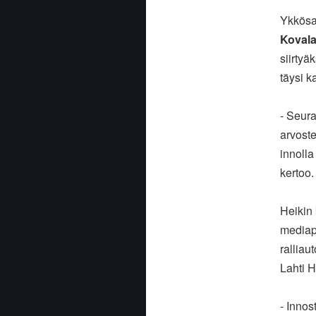
Ykkösa
Kovala
siirtyä
täysi k
- Seura
arvoste
innolla
kertoo
Heikin 
media
ralliaut
Lahti H
- Innos