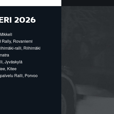
ERI 2026
Mikkeli
d Rally, Rovaniemi
himäki-ralli, Riihimäki
matra
i, Jyväskylä
ee, Kitee
alvelu Ralli, Porvoo