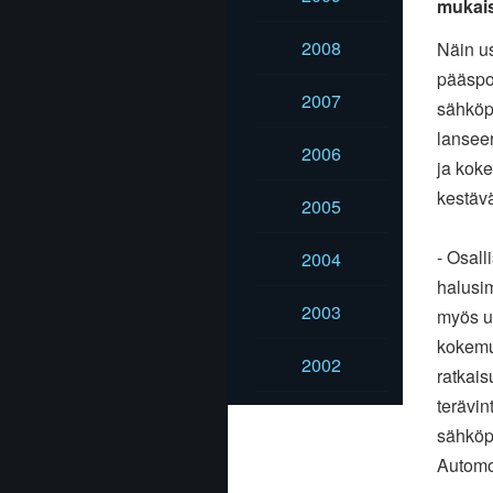
mukais
2008
Näin u
pääspo
2007
sähköpo
lanseer
2006
ja koke
kestävä
2005
- Osall
2004
halusi
2003
myös u
kokemu
2002
ratkais
terävin
sähköpo
Automo