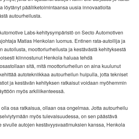
ja löytänyt pääliiketoimintaansa uusia innovaatioita
ästä autourheilusta.
Automotive Labs-kehitysympäristö on Secto Automotiven
sjohtaja Matias Henkolan luomus. Entinen rata-autoilija ja
 autoilusta, moottoriurheilusta ja kestävästä kehityksestä
oisesti kiinnostunut Henkola haluaa tehdä
osastollaan sitä, mitä moottoriurheilun on aina kuulunut
kehittää autotekniikkaa autourheilun huipulla, jotta tekniset
atiot ja kestävän kehityksen ratkaisut voidaan myöhemmin
äyttöön myös arkiliikenteessä.
i olla osa ratkaisua, ollaan osa ongelmaa. Jotta autourheilu
 selviytymään myös tulevaisuudessa, on sen päästävä
e sivulle autojen kestävyysvaatimuksien kanssa, Henkola
.