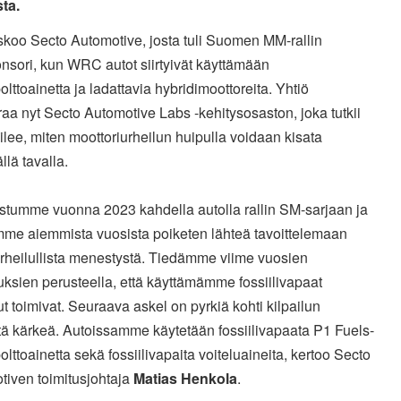
ta.
skoo Secto Automotive, josta tuli Suomen MM-rallin
nsori, kun WRC autot siirtyivät käyttämään
lttoainetta ja ladattavia hybridimoottoreita. Yhtiö
aa nyt Secto Automotive Labs -kehitysosaston, joka tutkii
ilee, miten moottoriurheilun huipulla voidaan kisata
llä tavalla.
istumme vuonna 2023 kahdella autolla rallin SM-sarjaan ja
mme aiemmista vuosista poiketen lähteä tavoittelemaan
rheilullista menestystä. Tiedämme viime vuosien
ksien perusteella, että käyttämämme fossiilivapaat
ut toimivat. Seuraava askel on pyrkiä kohti kilpailun
tä kärkeä. Autoissamme käytetään fossiilivapaata P1 Fuels-
lttoainetta sekä fossiilivapaita voiteluaineita, kertoo Secto
tiven toimitusjohtaja
Matias Henkola
.