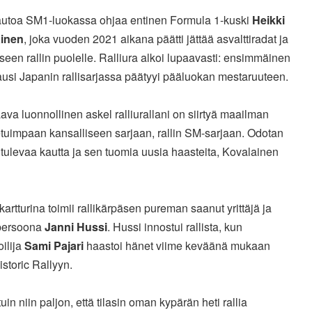
utoa SM1-luokassa ohjaa entinen Formula 1-kuski
Heikki
inen
, joka vuoden 2021 aikana päätti jättää asvalttiradat ja
kseen rallin puolelle. Ralliura alkoi lupaavasti: ensimmäinen
ausi Japanin rallisarjassa päätyyi pääluokan mestaruuteen.
ava luonnollinen askel ralliurallani on siirtyä maailman
tuimpaan kansalliseen sarjaan, rallin SM-sarjaan. Odotan
 tulevaa kautta ja sen tuomia uusia haasteita, Kovalainen
.
kartturina toimii rallikärpäsen pureman saanut yrittäjä ja
persoona
Janni Hussi
. Hussi innostui rallista, kun
oilija
Sami Pajari
haastoi hänet viime keväänä mukaan
istoric Rallyyn.
tuin niin paljon, että tilasin oman kypärän heti rallia