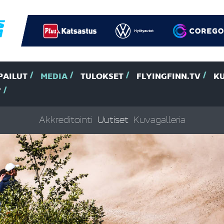
PAILUT
MEDIA
TULOKSET
FLYINGFINN.TV
K
T
Akkreditointi
Uutiset
Kuvagalleria