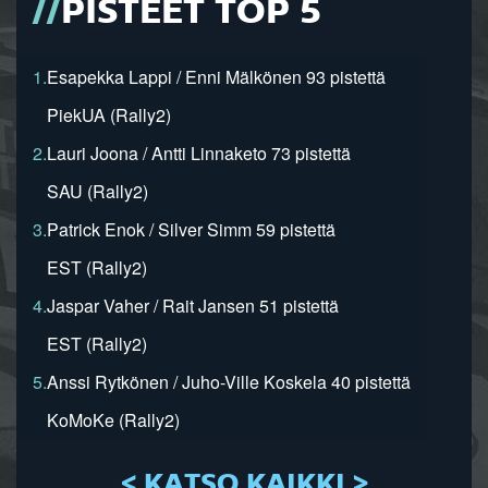
PISTEET TOP 5
1.
Esapekka Lappi / Enni Mälkönen 93 pistettä
PiekUA (Rally2)
2.
Lauri Joona / Antti Linnaketo 73 pistettä
SAU (Rally2)
3.
Patrick Enok / Silver Simm 59 pistettä
EST (Rally2)
4.
Jaspar Vaher / Rait Jansen 51 pistettä
EST (Rally2)
5.
Anssi Rytkönen / Juho-Ville Koskela 40 pistettä
KoMoKe (Rally2)
< KATSO KAIKKI >