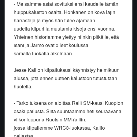
- Me saimme asiat sovituksi ensi kaudelle tämän
huippukaluston osalta.
Honkanen on kova lajin
harrastaja ja myös hän tulee ajamaan
uudella
kilpurilla muutamia kisoja ensi vuonna.
Yhteinen historiamme ylettyy
niinkin pitkälle, että
isäni ja Jarmo ovat olleet koulussa
samalla
luokalla aikoinaan.
Jesse Kallion kilpailukausi käynnistyy helmikuun
alussa, jota ennen
uuteen kalustoon tutustutaan
huolella.
- Tarkoituksena on aloittaa Ralli SM-kausi Kuopion
osakilpailusta. Siitä
suuntaamme heti seuraavana
viikonloppuna Ruotsin MM-ralliin,
jossa
kilpailemme WRC3-luokassa, Kallio
paljastaa.