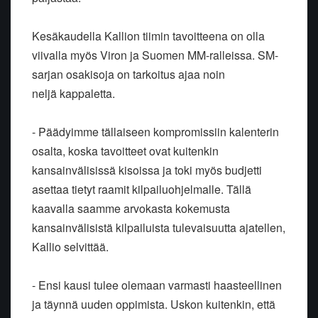
Kesäkaudella Kallion tiimin tavoitteena on olla
viivalla myös Viron ja
Suomen MM-ralleissa. SM-
sarjan osakisoja on tarkoitus ajaa noin
neljä
kappaletta.
- Päädyimme tällaiseen kompromissiin kalenterin
osalta, koska tavoitteet
ovat kuitenkin
kansainvälisissä kisoissa ja toki myös budjetti
asettaa
tietyt raamit kilpailuohjelmalle. Tällä
kaavalla saamme arvokasta
kokemusta
kansainvälisistä kilpailuista tulevaisuutta ajatellen,
Kallio
selvittää.
- Ensi kausi tulee olemaan varmasti haasteellinen
ja täynnä uuden
oppimista. Uskon kuitenkin, että