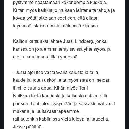
pystymme haastamaan kokeneempia
kuskeja.
Kiitän myös kaikkia jo mukaan lähteneitä tahoja ja
kovaa työtä
jatketaan edelleen, että ollaan
täydessä iskussa ensimmäisessä kisassa.
Kallion kartturiksi lähtee Jussi Lindberg, jonka
kanssa on jo aiemmin
tehty tiivistä yhteistyötä ja
ajettu muutama rallikin yhdessä.
- Jussi ajoi itse vastaavalla kalustolla tällä
kaudella, joten uskon,
että myös siitä on meidän
tiimille suurta apua. Kiitän myös Toni
Nuikkaa
tästä kaudesta ja kaikesta opista rallin
parissa. Toni tulee pysymään
jatkossakin vahvasti
mukana ja luultavasti tapaamme
ralliautonkin
kabiinissa vielä tulevalla kaudella,
Jesse päättää.