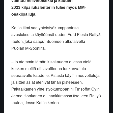
vaihtuu nelivetoiseksi ja kauden
2023 kilpailukalenteriin tulee myös MM-
osakilpailuja.
Kallio tiimi saa yhteistyökumppaninsa
avustuksella käyttöönsä uuden Ford
Fiesta Rally3
-auton, joka saapui Suomeen alkutalvella
Puolan
M-Sportilta.
- Jo aiemmin tämän kisakauden ollessa vielä
kesken meillä oli
tavoitteena luokanvaihto
seuraavalle kaudelle. Asiasta käytiin
neuvotteluja
ja sitten asiat etenivät tähän pisteeseen.
Pitkäaikainen
yhteistyökumppanini Finsoffat Oy:n
Jarmo Honkanen oli hankkimassa
itselleen Rally3
-autoa, Jesse Kallio kertoo.