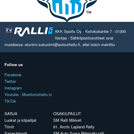
AKK Sports Oy - Kellokukantie 7 - 01300
Vantaa - Sähköpostiosoitteet ovat
muodossa: etunimi.sukunimi@autourheilu.fi, ellei toisin mainittu
Follow us
Facebook
Twitter
Instagram
Youtube - Moottoriurheilu.tv
TikTok
SARJA
OSAKILPAILUT
Luokat ja kilpailijat
SM Ralli Mikkeli
Tiimit
61. Arctic Lapland Rally
Sarjasäännöt
SM Auto Sorsa Riihimäki-ralli