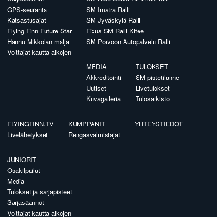
GPS-seuranta
SM Imatra Ralli
Katsastusajat
SM Jyväskylä Ralli
Flying Finn Future Star
Fixus SM Ralli Kitee
Hannu Mikkolan malja
SM Porvoon Autopalvelu Ralli
Voittajat kautta aikojen
MEDIA
TULOKSET
Akkreditointi
SM-pistetilanne
Uutiset
Livetulokset
Kuvagalleria
Tulosarkisto
FLYINGFINN.TV
KUMPPANIT
YHTEYSTIEDOT
Livelähetykset
Rengasvalmistajat
JUNIORIT
Osakilpailut
Media
Tulokset ja sarjapisteet
Sarjasäännöt
Voittajat kautta aikojen