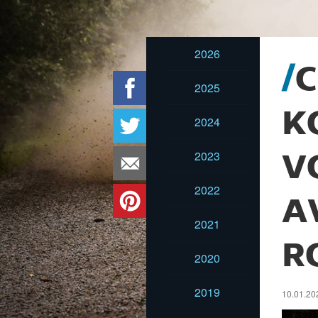
2026
2025
K
2024
2023
V
2022
A
2021
R
2020
2019
10.01.202