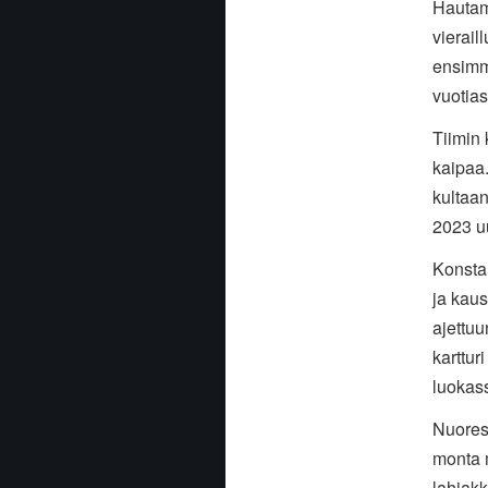
Hautam
vierail
ensimmä
vuotia
Tiimin 
kaipaa
kultaa
2023 u
Konsta
ja kaus
ajettu
karttur
luokass
Nuores
monta 
lahjak