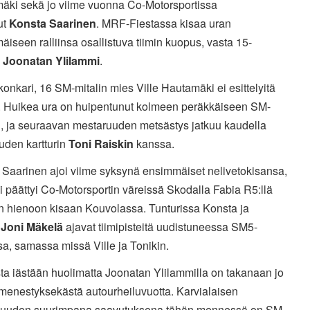
äki sekä jo viime vuonna Co-Motorsportissa
lut
Konsta Saarinen
. MRF-Fiestassa kisaa uran
iseen ralliinsa osallistuva tiimin kuopus, vasta 15-
s
Joonatan Ylilammi
.
konkari, 16 SM-mitalin mies Ville Hautamäki ei esittelyitä
. Huikea ura on huipentunut kolmeen peräkkäiseen SM-
n, ja seuraavan mestaruuden metsästys jatkuu kaudella
uden kartturin
Toni Raiskin
kanssa.
 Saarinen ajoi viime syksynä ensimmäiset nelivetokisansa,
i päättyi Co-Motorsportin väreissä Skodalla Fabia R5:llä
un hienoon kisaan Kouvolassa. Tunturissa Konsta ja
i
Joni Mäkelä
ajavat tiimipisteitä uudistuneessa SM5-
a, samassa missä Ville ja Tonikin.
ta iästään huolimatta Joonatan Ylilammilla on takanaan jo
menestyksekästä autourheiluvuotta. Karvialaisen
kuuden suurimpana saavutuksena tähän mennessä on SM-