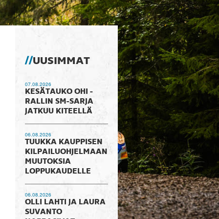
UUSIMMAT
07.08.2026
KESÄTAUKO OHI -
RALLIN SM-SARJA
JATKUU KITEELLÄ
06.08.2026
TUUKKA KAUPPISEN
KILPAILUOHJELMAAN
MUUTOKSIA
LOPPUKAUDELLE
06.08.2026
OLLI LAHTI JA LAURA
SUVANTO