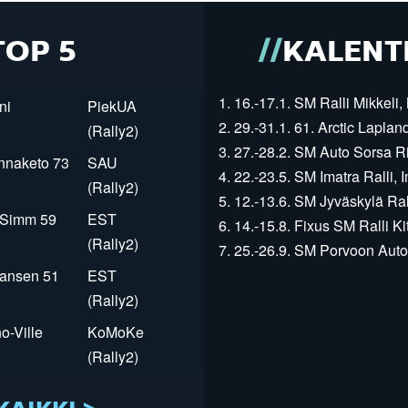
TOP 5
KALENT
1. 16.-17.1. SM Ralli Mikkeli, 
ni
PiekUA
2. 29.-31.1. 61. Arctic Laplan
(Rally2)
3. 27.-28.2. SM Auto Sorsa Rii
innaketo 73
SAU
4. 22.-23.5. SM Imatra Ralli, I
(Rally2)
5. 12.-13.6. SM Jyväskylä Rall
r Simm 59
EST
6. 14.-15.8. Fixus SM Ralli Kit
(Rally2)
7. 25.-26.9. SM Porvoon Autop
Jansen 51
EST
(Rally2)
o-Ville
KoMoKe
(Rally2)