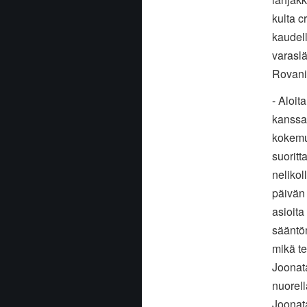
kulta c
kaudel
varaslä
Rovani
- Aloi
kanssa,
kokemu
suoritt
nelikol
päivän 
asioita
sääntöm
mikä t
Joonata
nuorell
Joonata