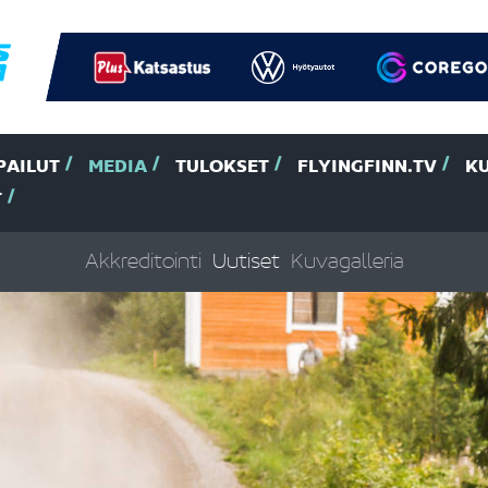
PAILUT
MEDIA
TULOKSET
FLYINGFINN.TV
K
T
Akkreditointi
Uutiset
Kuvagalleria