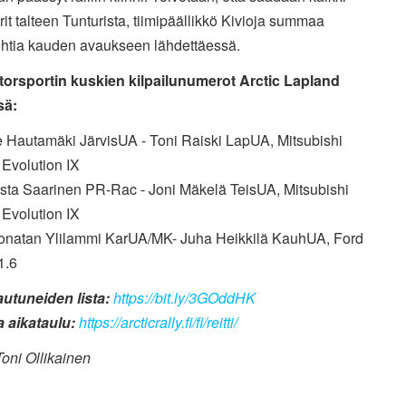
rit talteen Tunturista, tiimipäällikkö Kivioja summaa
ohtia kauden avaukseen lähdettäessä.
orsportin kuskien kilpailunumerot Arctic Lapland
sä:
e Hautamäki JärvisUA - Toni Raiski LapUA, Mitsubishi
 Evolution IX
sta Saarinen PR-Rac - Joni Mäkelä TeisUA, Mitsubishi
 Evolution IX
onatan Ylilammi KarUA/MK- Juha Heikkilä KauhUA, Ford
1.6
autuneiden lista:
https://bit.ly/3GOddHK
ja aikataulu:
https://arcticrally.fi/fi/reitti/
oni Ollikainen