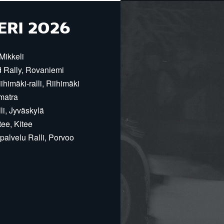
ERI 2026
Mikkeli
d Rally, Rovaniemi
himäki-ralli, Riihimäki
matra
i, Jyväskylä
ee, Kitee
alvelu Ralli, Porvoo