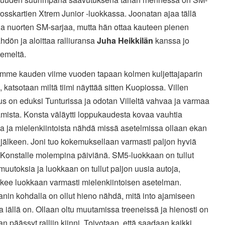
rosskartien Xtrem Junior -luokkassa. Joonatan ajaa tällä
la nuorten SM-sarjaa, mutta hän ottaa kauteen pienen
hdön ja aloittaa ralliuransa
Juha Heikkilä
n
kanssa jo
emeltä.
tamme kauden viime vuoden tapaan kolmen kuljettajaparin
 katsotaan miltä tiimi näyttää sitten Kuopiossa. Villen
s on eduksi Tunturissa ja odotan Villeltä vahvaa ja varmaa
amista. Konsta väläytti loppukaudesta kovaa vauhtia
la ja mielenkiintoista nähdä missä asetelmissa ollaan ekan
jälkeen. Joni tuo kokemuksellaan varmasti paljon hyviä
 Konstalle molempina päiviänä. SM5-luokkaan on tullut
uutoksia ja luokkaan on tullut paljon uusia autoja,
ekee luokkaan varmasti mielenkiintoisen asetelman.
nin kohdalla on ollut hieno nähdä, mitä into ajamiseen
a iällä on. Ollaan oltu muutamissa treeneissä ja hienosti on
n päässyt ralliin kiinni. Toivotaan, että saadaan kaikki