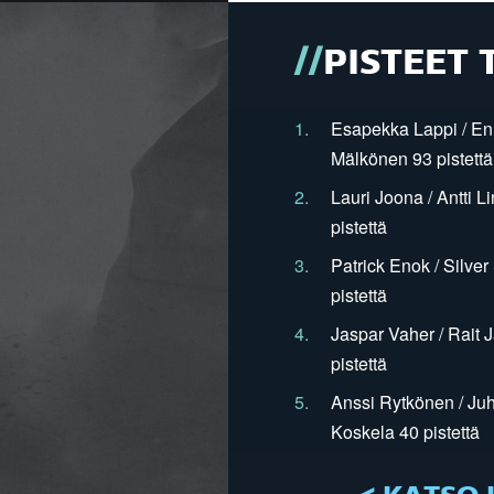
PISTEET 
1.
Esapekka Lappi / En
Mälkönen 93 pistettä
2.
Lauri Joona / Antti L
pistettä
3.
Patrick Enok / Silve
pistettä
4.
Jaspar Vaher / Rait 
pistettä
5.
Anssi Rytkönen / Juh
Koskela 40 pistettä