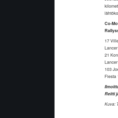
kilomet
lähtök
Co-Mot
Rallys
17 Vill
Lancer
21 Kon
Lancer
103 Jo
Fiesta 
Ilmoitt
Reitti 
Kuva: T