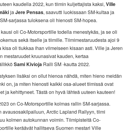
uuteen kaudella 2022, kun tiimin kuljettajista kaksi,
Ville
mäki
ja
Jere Pensas
, saavutti luokissaan SM-kultaa ja
 SM-sarjassa tuloksena oli hienosti SM-hopea.
 kausi oli Co-Motorsportille todella menestykäs, ja se oli
okemus sekä itselle ja tiimille. Tiimimestaruudesta ajoi 9
ja kisa oli tiukkaa ihan viimeiseen kisaan asti. Ville ja Jeren
 mestaruudet kruunasivat kauden, kertaa
ällikkö
Sami Kivioja
Ralli SM -kautta 2022.
tyksen lisäksi on ollut hienoa nähdä, miten hieno meidän
nki on, ja miten hienosti kaikki osa-alueet tiimissä ovat
et ja kehittyneet. Tästä on hyvä lähteä uuteen kauteen!
023 on Co-Motorsportille kolmas rallin SM-sarjassa.
avausosakilpailuun, Arctic Lapland Rallyyn, tiimi
tuu kolmen autokunnan voimin. Tiimipisteitä Co-
ortille keräävät hallitseva Suomen mestari Ville