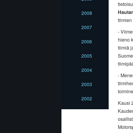
tietois
Hauta
2008
tiimien
2007
- Viime
hieno k
2006
tiimiä 
Suomen
2005
tiimipä
2004
- Menes
tiimihe
2003
toimine
2002
Kausi 2
Kauden 
osallis
Motorsp