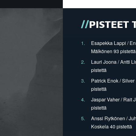
PISTEET 
1.
Esapekka Lappi / En
Mälkönen 93 pistettä
2.
Lauri Joona / Antti L
pistettä
3.
Patrick Enok / Silve
pistettä
4.
Jaspar Vaher / Rait 
pistettä
5.
Anssi Rytkönen / Juh
Koskela 40 pistettä