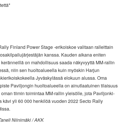
tettä*
ally Finland Power Stage -erikoiskoe valitaan ralleittain
osakilpailujärjestäjän kanssa. Kauden aikana eniten
ä keränneillä on mahdollisuus saada näkyvyyttä MM-rallin
ssä, niin sen huoltoalueella kuin myöskin Harjun
kierikoiskokeella Jyväskylässä elokuun alussa. Oma
ypiste Paviljongin huoltoalueella on ainutlaatuinen tilaisuus
ä oman tiimin toimintaa MM-rallin yleisölle, jota Paviljonki-
a kävi yli 60 000 henkilöä vuoden 2022 Secto Rally
dissa.
aneli Niinimäki / AKK