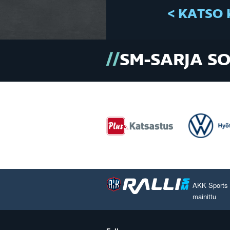
< KATSO 
SM-SARJA S
AKK Sports O
mainittu