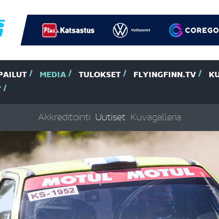
PAILUT
MEDIA
TULOKSET
FLYINGFINN.TV
K
T
Akkreditointi
Uutiset
Kuvagalleria