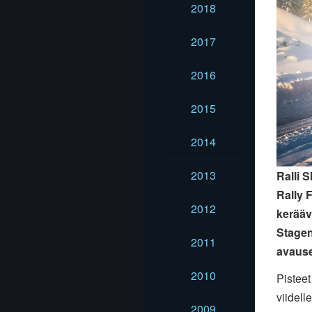
2018
2017
2016
2015
2014
2013
Ralli 
Rally F
2012
keräävä
Stagen
2011
avause
2010
Pistee
viidell
2009