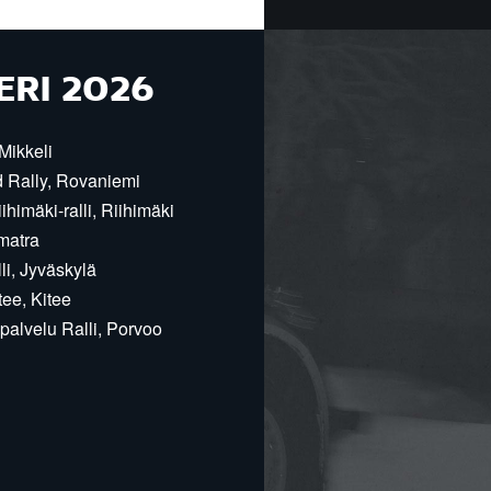
ERI 2026
Mikkeli
d Rally, Rovaniemi
himäki-ralli, Riihimäki
matra
i, Jyväskylä
ee, Kitee
alvelu Ralli, Porvoo