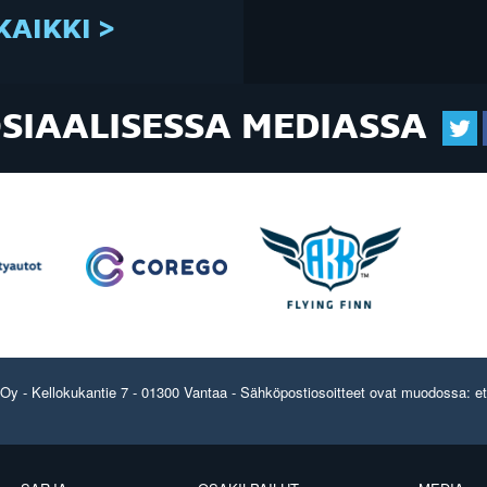
KAIKKI >
OSIAALISESSA MEDIASSA
y - Kellokukantie 7 - 01300 Vantaa - Sähköpostiosoitteet ovat muodossa: etun