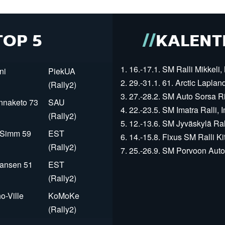
TOP 5
KALENT
1. 16.-17.1. SM Ralli Mikkeli, 
ni
PiekUA
2. 29.-31.1. 61. Arctic Laplan
(Rally2)
3. 27.-28.2. SM Auto Sorsa Rii
innaketo 73
SAU
4. 22.-23.5. SM Imatra Ralli, I
(Rally2)
5. 12.-13.6. SM Jyväskylä Rall
r Simm 59
EST
6. 14.-15.8. Fixus SM Ralli Kit
(Rally2)
7. 25.-26.9. SM Porvoon Autop
Jansen 51
EST
(Rally2)
o-Ville
KoMoKe
(Rally2)