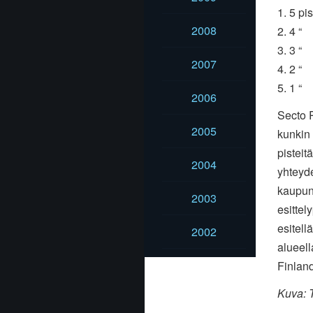
1. 5 pis
2008
2. 4 “
3. 3 “
2007
4. 2 “
5. 1 “
2006
Secto R
2005
kunkin 
pisteit
2004
yhteyde
kaupun
2003
esittel
esitell
2002
alueell
Finlan
Kuva: T