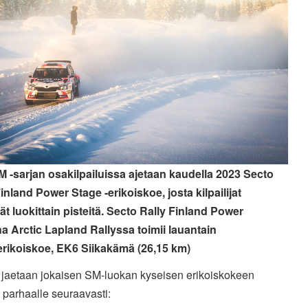
SM -sarjan osakilpailuissa ajetaan kaudella 2023 Secto
inland Power Stage -erikoiskoe, josta kilpailijat
t luokittain pisteitä.
Secto Rally Finland Power
a Arctic Lapland Rallyssa toimii lauantain
rikoiskoe, EK6 Siikakämä (26,15 km)
t jaetaan jokaisen SM-luokan kyseisen erikoiskokeen
e parhaalle seuraavasti: