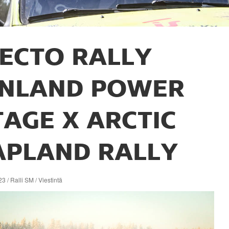
ECTO RALLY
INLAND POWER
TAGE X ARCTIC
APLAND RALLY
3 / Ralli SM / Viestintä