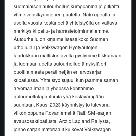
suomalaisen autourheilun kumppanina jo pitkältä
viime vuosikymmenen puolelta. Näin upealla ja
useita vuosia kestäneellä yhteistyöllä on valtava
merkitys kilpailu- ja harrastetoiminnallemme.
Autourheilu on kirjaimellisesti koko Suomen
urheilulaji ja Volkswagen Hyötyautojen
laadukkaan malliston avulla pystymme liikkumaan
ja luomaan upeita autourheiluelämyksiä eri
puolilla maata peräti neljän eri arvosarjan
kilpailuissa. Yhteistyö sujuu, kun jaamme saman
arvomaailman ja yhdessä kehitämme
autourheilutapahtumia yhä kestävämpään
suuntaan. Kausi 2023 käynnistyy jo tulevana
viikonloppuna Rovaniemellä Ralli SM -sarjan
avausosakilpailusta, Arctic Lapland Rallysta,
jonne sarjan materiaalit kulkevat Volkswagen