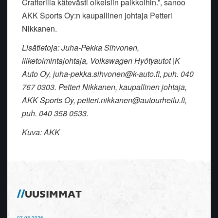
Crafterilla kätevästi oikeisiin paikkoihin.”, sanoo
AKK Sports Oy:n kaupallinen johtaja Petteri
Nikkanen.
Lisätietoja: Juha-Pekka Sihvonen,
liiketoimintajohtaja, Volkswagen Hyötyautot |K
Auto Oy, juha-pekka.sihvonen@k-auto.fi, puh. 040
767 0303. Petteri Nikkanen, kaupallinen johtaja,
AKK Sports Oy, petteri.nikkanen@autourheilu.fi,
puh. 040 358 0533.
Kuva: AKK
UUSIMMAT
07.08.2026