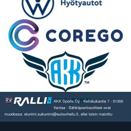
AKK Sports Oy - Kellokukantie 7 - 01300
Vantaa - Sähköpostiosoitteet ovat
muodossa: etunimi.sukunimi@autourheilu.fi, ellei toisin mainittu