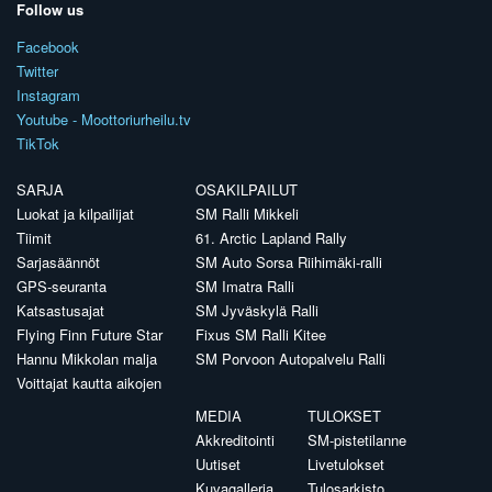
Follow us
Facebook
Twitter
Instagram
Youtube - Moottoriurheilu.tv
TikTok
SARJA
OSAKILPAILUT
Luokat ja kilpailijat
SM Ralli Mikkeli
Tiimit
61. Arctic Lapland Rally
Sarjasäännöt
SM Auto Sorsa Riihimäki-ralli
GPS-seuranta
SM Imatra Ralli
Katsastusajat
SM Jyväskylä Ralli
Flying Finn Future Star
Fixus SM Ralli Kitee
Hannu Mikkolan malja
SM Porvoon Autopalvelu Ralli
Voittajat kautta aikojen
MEDIA
TULOKSET
Akkreditointi
SM-pistetilanne
Uutiset
Livetulokset
Kuvagalleria
Tulosarkisto