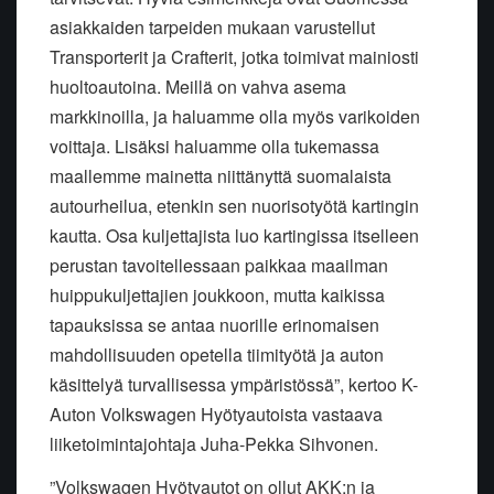
asiakkaiden tarpeiden mukaan varustellut
Transporterit ja Crafterit, jotka toimivat mainiosti
huoltoautoina. Meillä on vahva asema
markkinoilla, ja haluamme olla myös varikoiden
voittaja. Lisäksi haluamme olla tukemassa
maallemme mainetta niittänyttä suomalaista
autourheilua, etenkin sen nuorisotyötä kartingin
kautta. Osa kuljettajista luo kartingissa itselleen
perustan tavoitellessaan paikkaa maailman
huippukuljettajien joukkoon, mutta kaikissa
tapauksissa se antaa nuorille erinomaisen
mahdollisuuden opetella tiimityötä ja auton
käsittelyä turvallisessa ympäristössä”, kertoo K-
Auton Volkswagen Hyötyautoista vastaava
liiketoimintajohtaja Juha-Pekka Sihvonen.
”Volkswagen Hyötyautot on ollut AKK:n ja