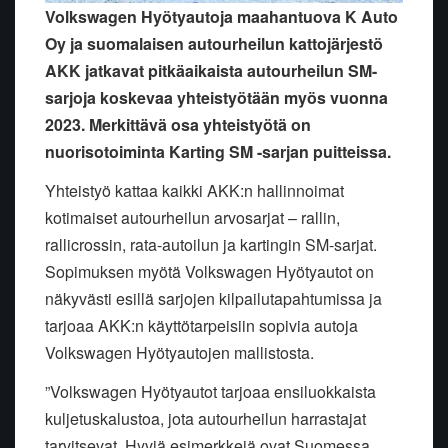
Volkswagen Hyötyautoja maahantuova K Auto
Oy ja suomalaisen autourheilun kattojärjestö
AKK jatkavat pitkäaikaista autourheilun SM-
sarjoja koskevaa yhteistyötään myös vuonna
2023. Merkittävä osa yhteistyötä on
nuorisotoiminta Karting SM -sarjan puitteissa.
Yhteistyö kattaa kaikki AKK:n hallinnoimat
kotimaiset autourheilun arvosarjat – rallin,
rallicrossin, rata-autoilun ja kartingin SM-sarjat.
Sopimuksen myötä Volkswagen Hyötyautot on
näkyvästi esillä sarjojen kilpailutapahtumissa ja
tarjoaa AKK:n käyttötarpeisiin sopivia autoja
Volkswagen Hyötyautojen mallistosta.
”Volkswagen Hyötyautot tarjoaa ensiluokkaista
kuljetuskalustoa, jota autourheilun harrastajat
tarvitsevat. Hyviä esimerkkejä ovat Suomessa