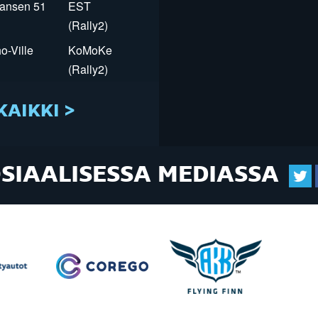
Jansen 51
EST
(Rally2)
o-Ville
KoMoKe
(Rally2)
KAIKKI >
OSIAALISESSA MEDIASSA