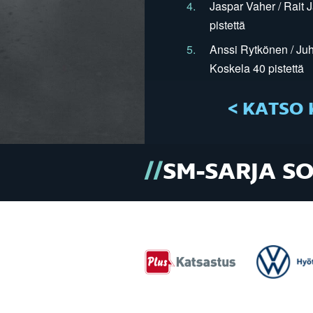
4.
Jaspar Vaher / Rait 
pistettä
5.
Anssi Rytkönen / Juh
Koskela 40 pistettä
< KATSO 
SM-SARJA S