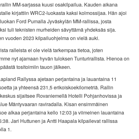
 rallin MM-sarjassa kuusi osakilpailua. Kauden aikana
stalle kirjattiin WRC2-luokasta kaksi kolmossijaa. Hän ajoi
-luokan Ford Pumalla Jyväskylän MM-rallissa, josta
ksi tuli teknisten murheiden sävyttämä yhdeksäs sija.
n vuoden 2023 kilpailuohjelma on vielä auki.
ista ralleista ei ole vielä tarkempaa tietoa, joten
ymme nyt ajamaan hyvän tuloksen Tunturirallista. Hienoa on
 päästä tositoimiin tauon jälkeen.
Lapland Rallyssa ajetaan perjantaina ja lauantaina 11
koetta ja yhteensä 231,5 erikoiskoekilometriä. Rallin
ukeskus sijaitsee Rovaniemellä Hotelli Pohjanhovissa ja
alue Mäntyvaaran raviradalla. Kisan ensimmäinen
koe alkaa perjantaina kello 12:03 ja viimeinen lauantaina
6:38. Jari Huttunen ja Antti Haapala kilpailevat rallissa
lla 1.