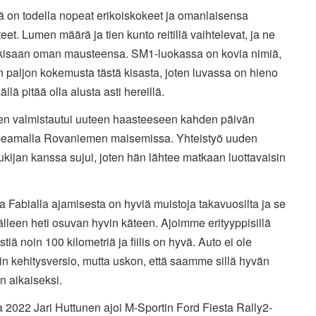
ä on todella nopeat erikoiskokeet ja omanlaisensa
eet. Lumen määrä ja tien kunto reitillä vaihtelevat, ja ne
 kisaan oman mausteensa. SM1-luokassa on kovia nimiä,
on paljon kokemusta tästä kisasta, joten luvassa on hieno
äällä pitää olla alusta asti hereillä.
en valmistautui uuteen haasteeseen kahden päivän
upeamalla Rovaniemen maisemissa. Yhteistyö uuden
ukijan kanssa sujui, joten hän lähtee matkaan luottavaisin
 Fabialla ajamisesta on hyviä muistoja takavuosilta ja se
jälleen heti osuvan hyvin käteen. Ajoimme erityyppisillä
estiä noin 100 kilometriä ja fiilis on hyvä. Auto ei ole
in kehitysversio, mutta uskon, että saamme sillä hyvän
n aikaiseksi.
2022 Jari Huttunen ajoi M-Sportin Ford Fiesta Rally2-