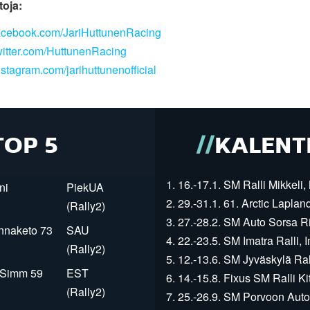
toja:
cebook.com/JariHuttunenRacing
itter.com/HuttunenRacing
stagram.com/jarihuttunenofficial
TOP 5
KALENT
1. 16.-17.1. SM Ralli Mikkeli, 
ni
PiekUA
2. 29.-31.1. 61. Arctic Laplan
(Rally2)
3. 27.-28.2. SM Auto Sorsa Rii
innaketo 73
SAU
4. 22.-23.5. SM Imatra Ralli, I
(Rally2)
5. 12.-13.6. SM Jyväskylä Rall
r Simm 59
EST
6. 14.-15.8. Fixus SM Ralli Kit
(Rally2)
7. 25.-26.9. SM Porvoon Autop