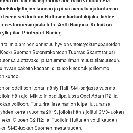
teena on taistella legendaarisen rallin voitosta SM-
 kärkikuljettajien kanssa ja pitää samalla ajotuntumaa
Arktiseen seikkailuun Huttusen kartanlukijaksi lähtee
mestaruussarjasta tuttu Antti Haapala. Kaksikon
a ylläpitää Printsport Racing.
urirallin ajaminen onnistuu hyvien yhteistyökumppaneiden
 Keski-Suomen Betonirakenteen Tuomas Skantz tarjosi
autonsa ajettavaksi ja tartuimme ilman muuta tilaisuuteen.
hyvän paketin kasaan, siitä iso kiitos tukijoillemme,
en kertoo.
en on edellisen kerran nähty Ralli SM -sarjassa vuonna
olloin hän ajoi Mikkelin osakilpailussa Opel Adam R2:lla
kan voittoon. Tunturirallissa hän on kilpaillut uransa
yhden kerran vuonna 2015, jolloin hän sijoittui SM3-luokan
eksi Citroen C2 R2:lla. Tuolloin Huttunen voitti kauden
eksi SM3-luokan Suomen mestaruuden.