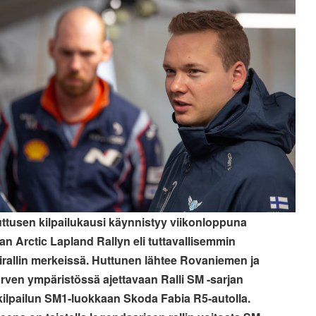
uttusen kilpailukausi käynnistyy viikonloppuna
van Arctic Lapland Rallyn eli tuttavallisemmin
irallin merkeissä. Huttunen lähtee Rovaniemen ja
rven ympäristössä ajettavaan Ralli SM -sarjan
ilpailun SM1-luokkaan Skoda Fabia R5-autolla.