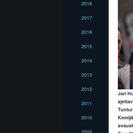
2018
2017
2016
2015
2014
2013
2012
Jari H
ajetta
2011
Tuntur
2010
Kemijä
avausk
2009