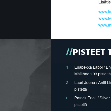
Lisätie
www.fa
www.tw
www.in
PISTEET 
1.
Esapekka Lappi / En
Mälkönen 93 pistettä
2.
Lauri Joona / Antti L
pistettä
3.
Patrick Enok / Silve
pistettä