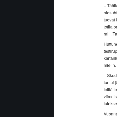
– Tääll
olosuht
tuovat
joilla 
ralli. T
Huttun
testir
kartanl
mielin.
– Skoda
tuntui 
teillä t
viimeis
tulokse
Vuonna 