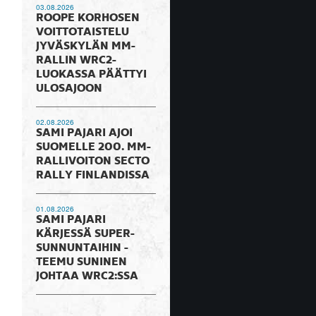
03.08.2026
ROOPE KORHOSEN
VOITTOTAISTELU
JYVÄSKYLÄN MM-
RALLIN WRC2-
LUOKASSA PÄÄTTYI
ULOSAJOON
02.08.2026
SAMI PAJARI AJOI
SUOMELLE 200. MM-
RALLIVOITON SECTO
RALLY FINLANDISSA
01.08.2026
SAMI PAJARI
KÄRJESSÄ SUPER-
SUNNUNTAIHIN -
TEEMU SUNINEN
JOHTAA WRC2:SSA