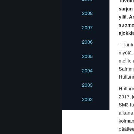
Tavoit
sarjan
2008
yllä. 
suomen
2007
ajokki
2006
– Tunt
myötä.
2005
meille 
Saimme 
2004
Huttun
2003
Huttun
2017, j
2002
SM3-luo
aikana 
kolmann
päätte