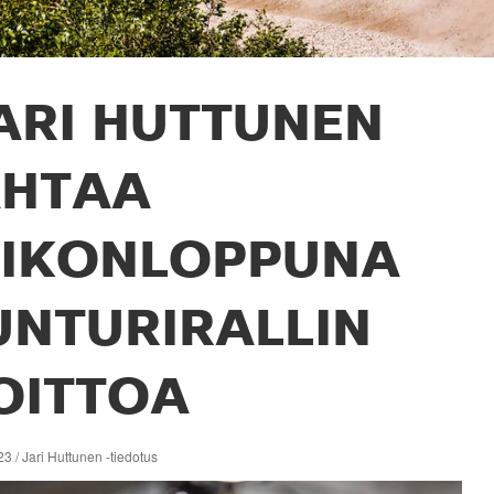
ARI HUTTUNEN
AHTAA
IIKONLOPPUNA
UNTURIRALLIN
OITTOA
3 / Jari Huttunen -tiedotus