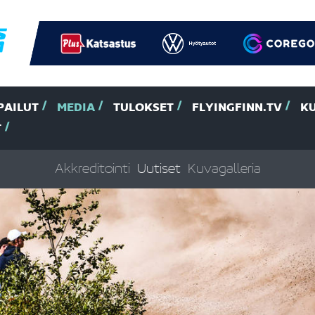
PAILUT
MEDIA
TULOKSET
FLYINGFINN.TV
K
T
Akkreditointi
Uutiset
Kuvagalleria