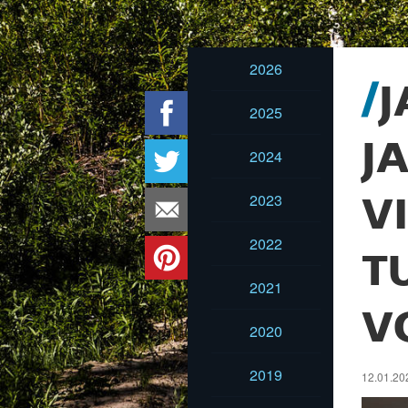
2026
J
2025
J
2024
2023
V
2022
T
2021
V
2020
2019
12.01.202