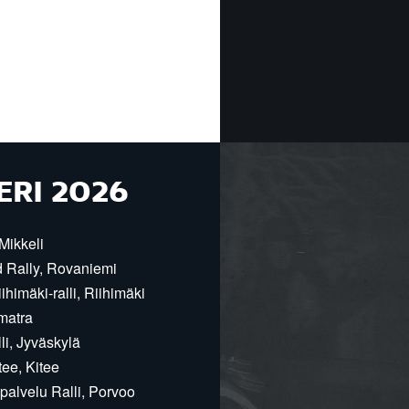
ERI 2026
Mikkeli
d Rally, Rovaniemi
himäki-ralli, Riihimäki
matra
i, Jyväskylä
ee, Kitee
alvelu Ralli, Porvoo