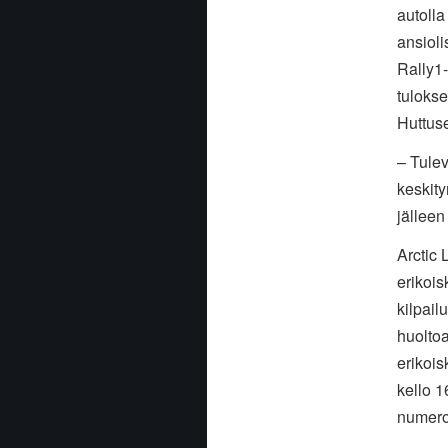
autolla
ansioli
Rally1
tulokse
Huttuse
– Tulev
keskit
jälleen
Arctic 
erikois
kilpail
huolto
erikois
kello 1
numero