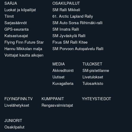
SARJA
OSAKILPAILUT
Luokat ja kilpailijat
SM Ralli Mikkeli
Tiimit
61. Arctic Lapland Rally
Sarjasäännöt
SM Auto Sorsa Riihimäki-ralli
GPS-seuranta
SM Imatra Ralli
Katsastusajat
SM Jyväskylä Ralli
Flying Finn Future Star
Fixus SM Ralli Kitee
Hannu Mikkolan malja
SM Porvoon Autopalvelu Ralli
Voittajat kautta aikojen
MEDIA
TULOKSET
Akkreditointi
SM-pistetilanne
Uutiset
Livetulokset
Kuvagalleria
Tulosarkisto
FLYINGFINN.TV
KUMPPANIT
YHTEYSTIEDOT
Livelähetykset
Rengasvalmistajat
JUNIORIT
Osakilpailut