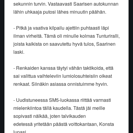
sekunnin
turvin. Vastaavasti Saarisen autokunnan
lähin uhkaaja putosi lähes
minuutin päähän.
- Pitkä ja vaativa kilpailu ajettiin puhtaasti läpi
ilman virheitä. Tämä
oli minulle kolmas Tunturiralli,
joista kaikista on saavutettu hyvä
tulos, Saarinen
laski.
- Renkaiden kanssa täytyi vähän taktikoida, että
sai valittua
vaihteleviin lumiolosuhteisiin oikeat
renkaat. Siinäkin asiassa
onnistuimme hyvin.
- Uudistuneessa SM5-luokassa riittää varmasti
mielenkiintoa tällä
kaudella. Tästä jäi meille
sopivasti nälkää, joten talvikauden
edetessä
yritetään päästä voittokantaan, Konsta
lupasi.