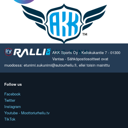
AKK Sports Oy - Kellokukantie 7 - 01300
Vantaa - Sähköpostiosoitteet ovat
muodossa: etunimi.sukunimi@autourheilu.fi, ellei toisin mainittu
Follow us
Facebook
Twitter
Instagram
Youtube - Moottoriurheilu.tv
TikTok