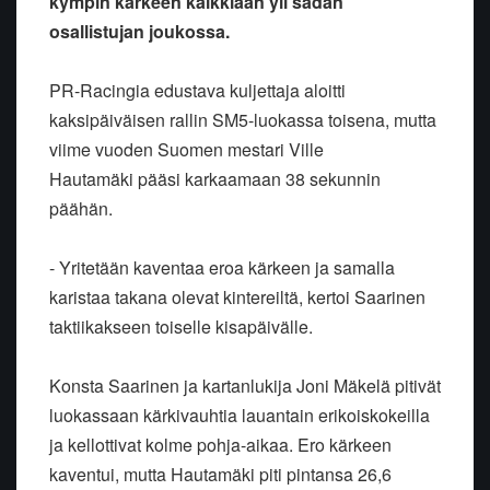
kympin kärkeen kaikkiaan yli sadan
osallistujan joukossa.
PR-Racingia edustava kuljettaja aloitti
kaksipäiväisen rallin
SM5-luokassa toisena, mutta
viime vuoden Suomen mestari Ville
Hautamäki
pääsi karkaamaan 38 sekunnin
päähän.
- Yritetään kaventaa eroa kärkeen ja samalla
karistaa takana olevat
kintereiltä, kertoi Saarinen
taktiikakseen toiselle kisapäivälle.
Konsta Saarinen ja kartanlukija Joni Mäkelä pitivät
luokassaan
kärkivauhtia lauantain erikoiskokeilla
ja kellottivat kolme pohja-aikaa.
Ero kärkeen
kaventui, mutta Hautamäki piti pintansa 26,6