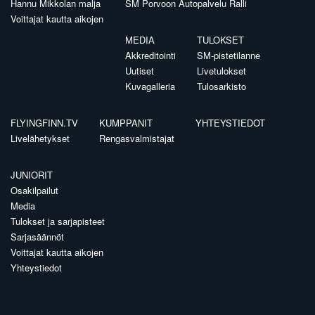
Hannu Mikkolan malja
SM Porvoon Autopalvelu Ralli
Voittajat kautta aikojen
MEDIA
TULOKSET
Akkreditointi
SM-pistetilanne
Uutiset
Livetulokset
Kuvagalleria
Tulosarkisto
FLYINGFINN.TV
KUMPPANIT
YHTEYSTIEDOT
Livelähetykset
Rengasvalmistajat
JUNIORIT
Osakilpailut
Media
Tulokset ja sarjapisteet
Sarjasäännöt
Voittajat kautta aikojen
Yhteystiedot