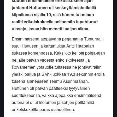
kuuden ensimmäisen erikoiskokeen ajan
johtanut Huttunen oli keskeyttämishetkellä
kilpailussa sijalla 10, sillä hänen tulostaan
rasitti erikoiskokeella seitsemän tapahtunut
ulosajo, jossa hän menetti paljon aikaa.
Ensimmäisenä ajopäivänä perjantaina Tunturiralli
sujui Huttusen ja kartanlukija Antti Haapalan
tiukassa komennossa. Kaksikko kellotti pohja-ajan
neljälle päivän viidestä erikoiskokeesta, ja
Rovaniemen yötauolle tultaessa he johtivat rallin
yleiskilpailua ja SM1-luokkaa 19,3 sekunnin erolla
toisena ajaneeseen Teemu Asunmaahan.
Huttunen oli päivän päätteeksi tyytyväinen
suoritukseensa, vaikka ajopaikka ensimmäisenä
autona ei ollut irtolumen ja sohjon peittämillä
erikoiskokeilla paras mahdollinen.