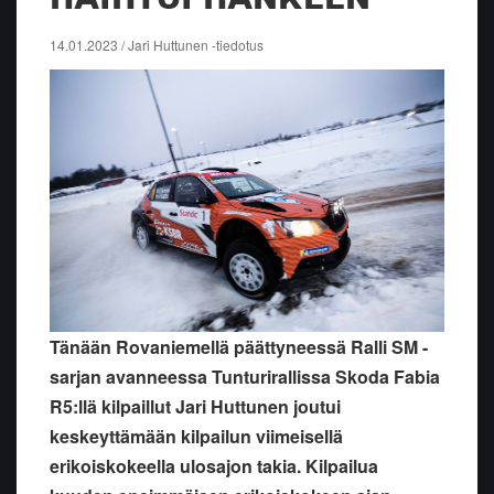
14.01.2023 / Jari Huttunen -tiedotus
Tänään Rovaniemellä päättyneessä Ralli SM -
sarjan avanneessa Tunturirallissa Skoda Fabia
R5:llä kilpaillut Jari Huttunen joutui
keskeyttämään kilpailun viimeisellä
erikoiskokeella ulosajon takia. Kilpailua