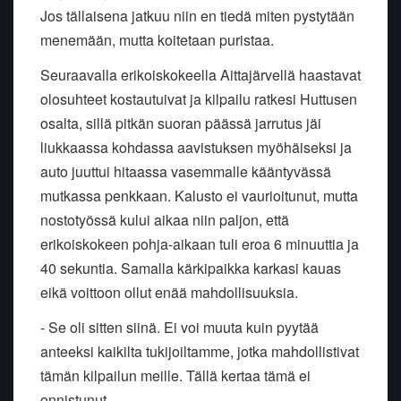
Jos tällaisena jatkuu niin en tiedä miten pystytään
menemään, mutta koitetaan puristaa.
Seuraavalla erikoiskokeella Aittajärvellä haastavat
olosuhteet kostautuivat ja kilpailu ratkesi Huttusen
osalta, sillä pitkän suoran päässä jarrutus jäi
liukkaassa kohdassa aavistuksen myöhäiseksi ja
auto juuttui hitaassa vasemmalle kääntyvässä
mutkassa penkkaan. Kalusto ei vaurioitunut, mutta
nostotyössä kului aikaa niin paljon, että
erikoiskokeen pohja-aikaan tuli eroa 6 minuuttia ja
40 sekuntia. Samalla kärkipaikka karkasi kauas
eikä voittoon ollut enää mahdollisuuksia.
- Se oli sitten siinä. Ei voi muuta kuin pyytää
anteeksi kaikilta tukijoiltamme, jotka mahdollistivat
tämän kilpailun meille. Tällä kertaa tämä ei
onnistunut.