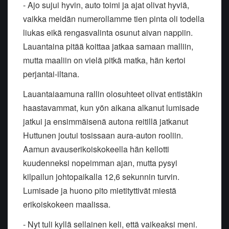
- Ajo sujui hyvin, auto toimi ja ajat olivat hyviä,
vaikka meidän numerollamme tien pinta oli todella
liukas eikä rengasvalinta osunut aivan nappiin.
Lauantaina pitää koittaa jatkaa samaan malliin,
mutta maaliin on vielä pitkä matka, hän kertoi
perjantai-iltana.
Lauantaiaamuna rallin olosuhteet olivat entistäkin
haastavammat, kun yön aikana alkanut lumisade
jatkui ja ensimmäisenä autona reitillä jatkanut
Huttunen joutui tosissaan aura-auton rooliin.
Aamun avauserikoiskokeella hän kellotti
kuudenneksi nopeimman ajan, mutta pysyi
kilpailun johtopaikalla 12,6 sekunnin turvin.
Lumisade ja huono pito mietityttivät miestä
erikoiskokeen maalissa.
- Nyt tuli kyllä sellainen keli, että vaikeaksi meni.