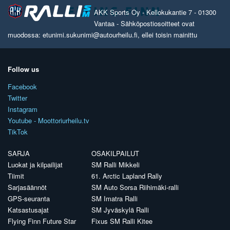
AKK Sports Oy - Kellokukantie 7 - 01300
Vantaa - Sähköpostiosoitteet ovat
muodossa: etunimi.sukunimi@autourheilu.fi, ellei toisin mainittu
Follow us
Facebook
Twitter
Instagram
Youtube - Moottoriurheilu.tv
TikTok
SARJA
OSAKILPAILUT
Luokat ja kilpailijat
SM Ralli Mikkeli
Tiimit
61. Arctic Lapland Rally
Sarjasäännöt
SM Auto Sorsa Riihimäki-ralli
GPS-seuranta
SM Imatra Ralli
Katsastusajat
SM Jyväskylä Ralli
Flying Finn Future Star
Fixus SM Ralli Kitee