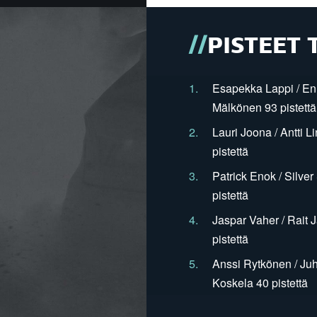
PISTEET 
1.
Esapekka Lappi / En
Mälkönen 93 pistettä
2.
Lauri Joona / Antti L
pistettä
3.
Patrick Enok / Silve
pistettä
4.
Jaspar Vaher / Rait 
pistettä
5.
Anssi Rytkönen / Juh
Koskela 40 pistettä