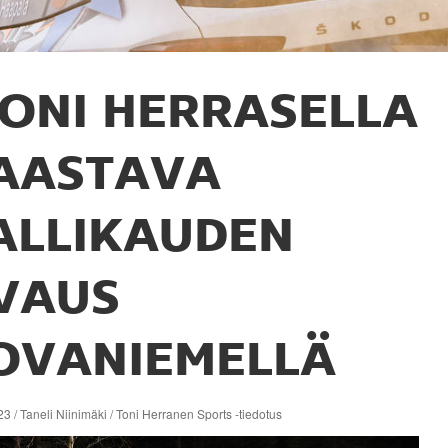
ONI HERRASELLA
AASTAVA
ALLIKAUDEN
VAUS
OVANIEMELLÄ
3 / Taneli Niinimäki / Toni Herranen Sports -tiedotus