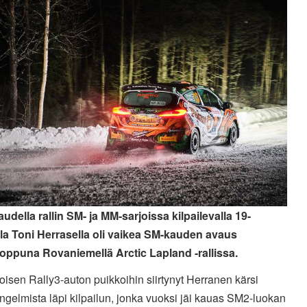
audella rallin SM- ja MM-sarjoissa kilpailevalla 19-
lla Toni Herrasella oli vaikea SM-kauden avaus
loppuna Rovaniemellä Arctic Lapland -rallissa.
oisen Rally3-auton puikkoihin siirtynyt Herranen kärsi
ngelmista läpi kilpailun, jonka vuoksi jäi kauas SM2-luokan