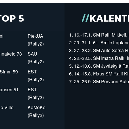
TOP 5
KALENT
1. 16.-17.1. SM Ralli Mikkeli, 
ni
PiekUA
2. 29.-31.1. 61. Arctic Laplan
(Rally2)
3. 27.-28.2. SM Auto Sorsa Rii
innaketo 73
SAU
4. 22.-23.5. SM Imatra Ralli, I
(Rally2)
5. 12.-13.6. SM Jyväskylä Rall
r Simm 59
EST
6. 14.-15.8. Fixus SM Ralli Kit
(Rally2)
7. 25.-26.9. SM Porvoon Autop
Jansen 51
EST
(Rally2)
o-Ville
KoMoKe
(Rally2)