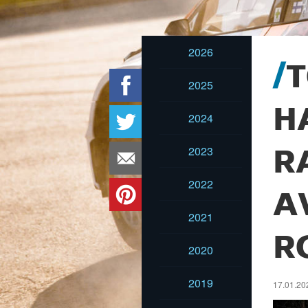
2026
T
2025
H
2024
2023
R
2022
A
2021
R
2020
2019
17.01.202