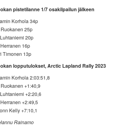
okan pistetilanne 1/7 osakilpailun jälkeen
jamin Korhola 34p
le Ruokanen 25p
i Luhtaniemi 20p
i Herranen 16p
ri Timonen 13p
okan lopputulokset, Arctic Lapland Rally 2023
jamin Korhola 2:03:51,8
le Ruokanen +1:40,9
 Luhtaniemi +2:20,6
i Herranen +2:49,5
onn Kelly +7:10,1
 Hannu Rainamo