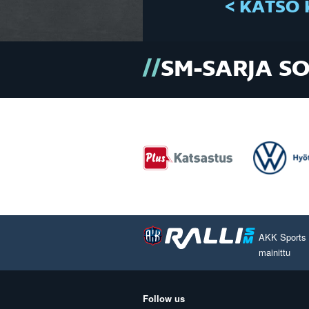
< KATSO 
SM-SARJA S
AKK Sports O
mainittu
Follow us