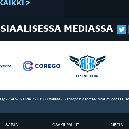
KAIKKI >
OSIAALISESSA MEDIASSA
y - Kellokukantie 7 - 01300 Vantaa - Sähköpostiosoitteet ovat muodossa: etun
SARJA
OSAKILPAILUT
MEDIA