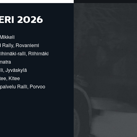
ERI 2026
Mikkeli
d Rally, Rovaniemi
himäki-ralli, Riihimäki
matra
i, Jyväskylä
ee, Kitee
alvelu Ralli, Porvoo