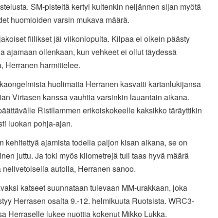
istelusta. SM-pisteitä kertyi kuitenkin neljännen sijan myötä
det huomioiden varsin mukava määrä.
jakoiset fiilikset jäi viikonlopulta. Kilpaa ei oikein päästy
a ajamaan ollenkaan, kun vehkeet ei ollut täydessä
, Herranen harmittelee.
kaongelmista huolimatta Herranen kasvatti kartanlukijansa
an Virtasen kanssa vauhtia varsinkin lauantain aikana.
päättävälle Ristilammen erikoiskokeelle kaksikko täräyttikin
ti luokan pohja-ajan.
in kehitettyä ajamista todella paljon kisan aikana, se on
vinen juttu. Ja toki myös kilometrejä tuli taas hyvä määrä
 nelivetoisella autolla, Herranen sanoo.
vaksi katseet suunnataan tulevaan MM-urakkaan, joka
styy Herrasen osalta 9.-12. helmikuuta Ruotsista. WRC3-
sa Herraselle lukee nuottia kokenut Mikko Lukka.