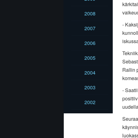
kärkita
vaikeu
2008
- Kaksi
2007
kunnoll
iskussa
2006
Tekniik
2005
Sebasti
Rallin 
2004
komeas
2003
- Saati
positii
2002
uudella
Seuraa
käynni
luokas