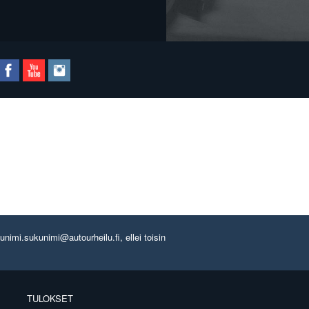
imi.sukunimi@autourheilu.fi, ellei toisin
TULOKSET