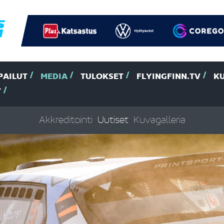
PAILUT
MEDIA
TULOKSET
FLYINGFINN.TV
K
T
Akkreditointi
Uutiset
Kuvagalleria