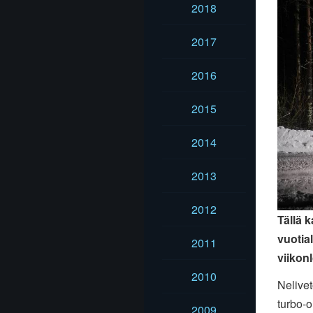
2018
2017
2016
2015
2014
2013
2012
Tällä k
vuotia
2011
viikon
2010
Nelivet
turbo-o
2009