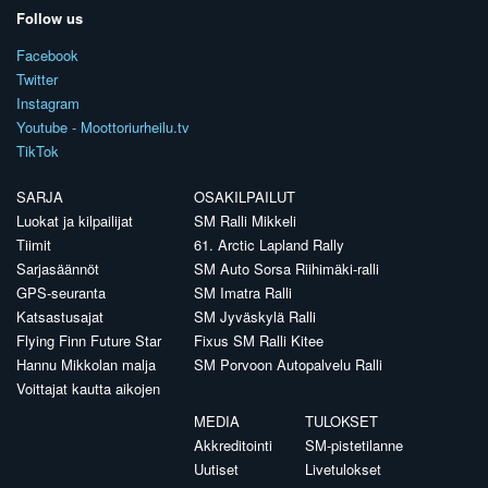
Follow us
Facebook
Twitter
Instagram
Youtube - Moottoriurheilu.tv
TikTok
SARJA
OSAKILPAILUT
Luokat ja kilpailijat
SM Ralli Mikkeli
Tiimit
61. Arctic Lapland Rally
Sarjasäännöt
SM Auto Sorsa Riihimäki-ralli
GPS-seuranta
SM Imatra Ralli
Katsastusajat
SM Jyväskylä Ralli
Flying Finn Future Star
Fixus SM Ralli Kitee
Hannu Mikkolan malja
SM Porvoon Autopalvelu Ralli
Voittajat kautta aikojen
MEDIA
TULOKSET
Akkreditointi
SM-pistetilanne
Uutiset
Livetulokset