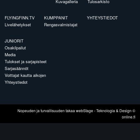
Kuvagalleria
Tulosarkisto
FLYINGFINN.TV
KUMPPANIT
YHTEYSTIEDOT
Livelähetykset
Rengasvalmistajat
JUNIORIT
Osakilpailut
Media
Tulokset ja sarjapisteet
Sarjasäännöt
Voittajat kautta aikojen
Yhteystiedot
Nopeuden ja turvallisuuden takaa
webStage
- Teknologia & Design ©
online.fi