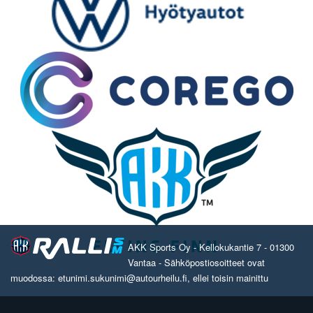
AKK Sports Oy - Kellokukantie 7 - 01300
Vantaa - Sähköpostiosoitteet ovat
muodossa: etunimi.sukunimi@autourheilu.fi, ellei toisin mainittu