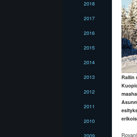
2018
2017
2016
2015
2014
2013
Rallin
Kuopio
2012
maahan
Asunma
2011
esityks
erikois
2010
Rovani
2009