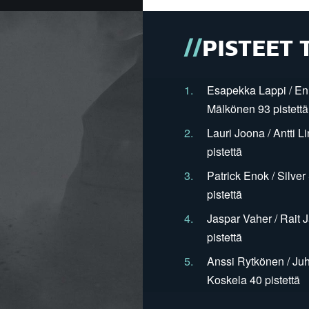
PISTEET 
1.
Esapekka Lappi / En
Mälkönen 93 pistettä
2.
Lauri Joona / Antti L
pistettä
3.
Patrick Enok / Silve
pistettä
4.
Jaspar Vaher / Rait 
pistettä
5.
Anssi Rytkönen / Juh
Koskela 40 pistettä