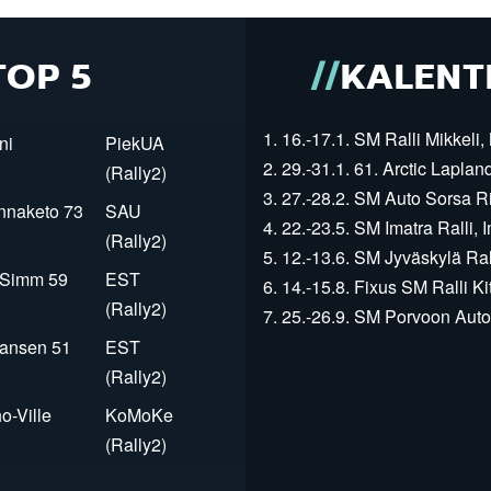
TOP 5
KALENT
1. 16.-17.1. SM Ralli Mikkeli, 
ni
PiekUA
2. 29.-31.1. 61. Arctic Laplan
(Rally2)
3. 27.-28.2. SM Auto Sorsa Rii
innaketo 73
SAU
4. 22.-23.5. SM Imatra Ralli, I
(Rally2)
5. 12.-13.6. SM Jyväskylä Rall
r Simm 59
EST
6. 14.-15.8. Fixus SM Ralli Kit
(Rally2)
7. 25.-26.9. SM Porvoon Autop
Jansen 51
EST
(Rally2)
o-Ville
KoMoKe
(Rally2)