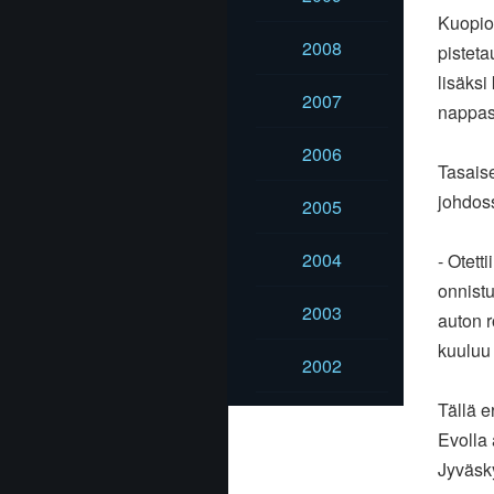
Kuopio
2008
pistet
lisäksi
2007
nappasi
2006
Tasais
johdoss
2005
2004
- Otett
onnistu
2003
auton r
kuuluu
2002
Tällä 
Evolla
Jyväsk