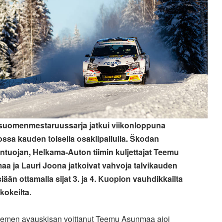
 suomenmestaruussarja jatkui viikonloppuna
ssa kauden toisella osakilpailulla. Škodan
tuojan, Helkama-Auton tiimin kuljettajat Teemu
a ja Lauri Joona jatkoivat vahvoja talvikauden
iään ottamalla sijat 3. ja 4. Kuopion vauhdikkailta
kokeilta.
emen avauskisan voittanut Teemu Asunmaa ajoi