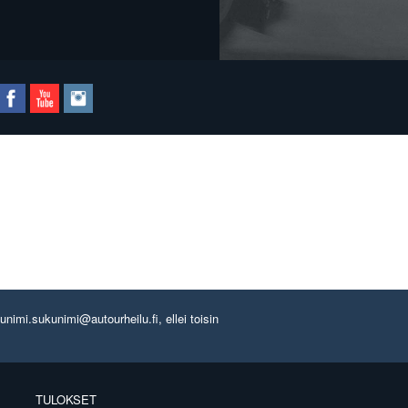
imi.sukunimi@autourheilu.fi, ellei toisin
TULOKSET