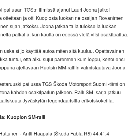
kilpailuaan TGS:n tiimissä ajanut Lauri Joona jatkoi
 otteitaan ja otti Kuopiosta luokan nelossijan Rovanimen
en sijan jatkoksi. Joona jatkaa tällä tuloksella luokan
ella paikalla, kun kautta on edessä vielä viisi osakilpailua.
n uskalsi jo käyttää autoa miten sitä kuuluu. Opettavainen
aikka tuntui, että alku sujui paremmin kuin loppu, kertoi ensi
oppuna ajettavaan Ruotsin MM-ralliin valmistautuva Joona.
estaruuskilpailussa TGS Škoda Motorsport Suomi -tiimi on
ena kahden osakilpailun jälkeen. Ralli SM -sarja jatkuu
aaliskuuta Jyväskylän legendaarisilla erikoiskokeilla.
ia: Kuopion SM-ralli
 Huttunen - Antti Haapala (Škoda Fabia R5) 44:41,4