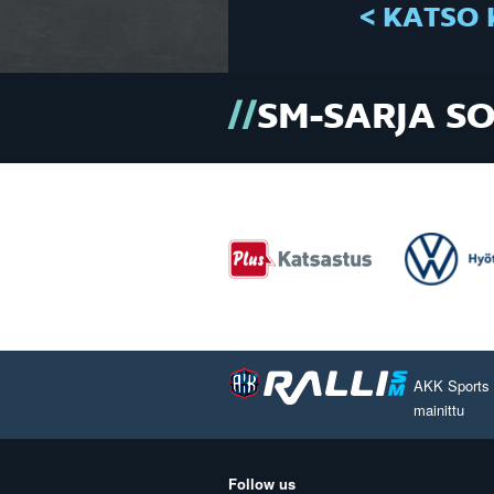
< KATSO 
SM-SARJA S
AKK Sports O
mainittu
Follow us