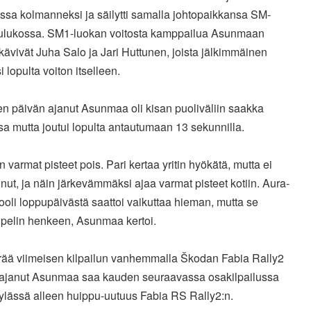
ssa kolmanneksi ja säilytti samalla johtopaikkansa SM-
aulukossa. SM1-luokan voitosta kamppailua Asunmaan
 kävivät Juha Salo ja Jari Huttunen, joista jälkimmäinen
 lopulta voiton itselleen.
en päivän ajanut Asunmaa oli kisan puoliväliin saakka
a mutta joutui lopulta antautumaan 13 sekunnilla.
iin varmat pisteet pois. Pari kertaa yritin hyökätä, mutta ei
nut, ja näin järkevämmäksi ajaa varmat pisteet kotiin. Aura-
ooli loppupäivästä saattoi vaikuttaa hieman, mutta se
 pelin henkeen, Asunmaa kertoi.
erää viimeisen kilpailun vanhemmalla Škodan Fabia Rally2
 ajanut Asunmaa saa kauden seuraavassa osakilpailussa
ylässä alleen huippu-uutuus Fabia RS Rally2:n.