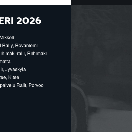
ERI 2026
Mikkeli
d Rally, Rovaniemi
himäki-ralli, Riihimäki
matra
i, Jyväskylä
ee, Kitee
alvelu Ralli, Porvoo