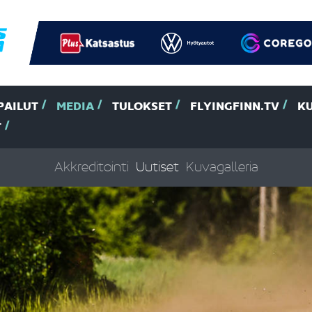
PAILUT
MEDIA
TULOKSET
FLYINGFINN.TV
K
T
Akkreditointi
Uutiset
Kuvagalleria