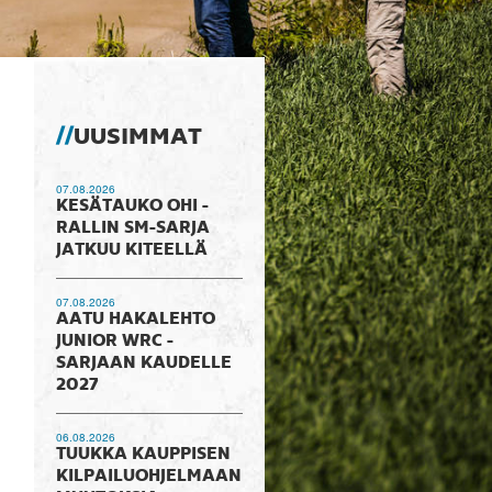
UUSIMMAT
07.08.2026
KESÄTAUKO OHI -
RALLIN SM-SARJA
JATKUU KITEELLÄ
07.08.2026
AATU HAKALEHTO
JUNIOR WRC -
SARJAAN KAUDELLE
2027
06.08.2026
TUUKKA KAUPPISEN
KILPAILUOHJELMAAN