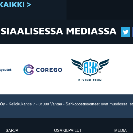
KAIKKI >
OSIAALISESSA MEDIASSA
y - Kellokukantie 7 - 01300 Vantaa - Sähköpostiosoitteet ovat muodossa: etun
SARJA
OSAKILPAILUT
MEDIA