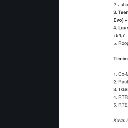
2. Juh
3. Tee
Evo) +
4. Lau
+54,7
5. Roo
Tiimim
1. Co-
2. Raut
3. TGS
4. RT
5. RTE
Kuva: 