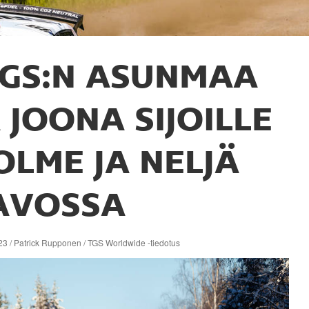
GS:N ASUNMAA
A JOONA SIJOILLE
OLME JA NELJÄ
AVOSSA
23 / Patrick Rupponen / TGS Worldwide -tiedotus