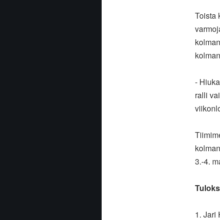
Toista 
varmoja
kolmann
kolmann
- Hiuka
ralli v
viikonl
Tiimim
kolmant
3.-4. m
Tuloks
1. Jari