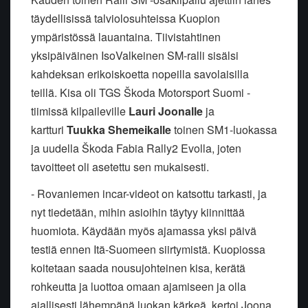
täydellisissä talviolosuhteissa Kuopion
ympäristössä lauantaina. Tiivistahtinen
yksipäiväinen IsoValkeinen SM-ralli sisälsi
kahdeksan erikoiskoetta nopeilla savolaisilla
teillä. Kisa oli TGS Škoda Motorsport Suomi -
tiimissä kilpaileville
Lauri Joonalle
ja
kartturi
Tuukka Shemeikalle
toinen SM1-luokassa
ja uudella Škoda Fabia Rally2 Evolla, joten
tavoitteet oli asetettu sen mukaisesti.
- Rovaniemen incar-videot on katsottu tarkasti, ja
nyt tiedetään, mihin asioihin täytyy kiinnittää
huomiota. Käydään myös ajamassa yksi päivä
testiä ennen Itä-Suomeen siirtymistä. Kuopiossa
koitetaan saada nousujohteinen kisa, kerätä
rohkeutta ja luottoa omaan ajamiseen ja olla
ajallisesti lähempänä luokan kärkeä, kertoi Joona