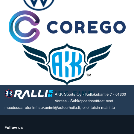
AKK Sports Oy - Kellokukantie 7 - 01300
Vantaa - Sähköpostiosoitteet ovat
muodossa: etunimi.sukunimi@autourheilu.fi, ellei toisin mainittu
Follow us