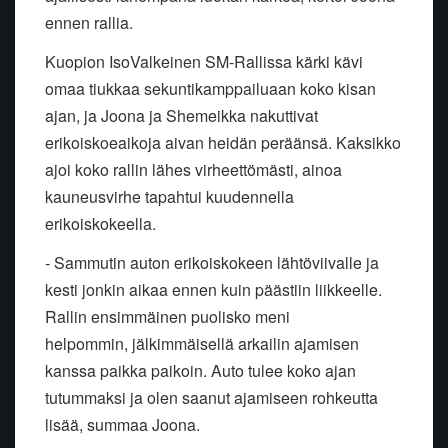
ennen rallia.
Kuopion IsoValkeinen SM-Rallissa kärki kävi
omaa tiukkaa sekuntikamppailuaan koko kisan
ajan, ja Joona ja Shemeikka nakuttivat
erikoiskoeaikoja aivan heidän peräänsä. Kaksikko
ajoi koko rallin lähes virheettömästi, ainoa
kauneusvirhe tapahtui kuudennella
erikoiskokeella.
- Sammutin auton erikoiskokeen lähtöviivalle ja
kesti jonkin aikaa ennen kuin päästiin liikkeelle.
Rallin ensimmäinen puolisko meni
helpommin, jälkimmäisellä arkailin ajamisen
kanssa paikka paikoin. Auto tulee koko ajan
tutummaksi ja olen saanut ajamiseen rohkeutta
lisää, summaa Joona.