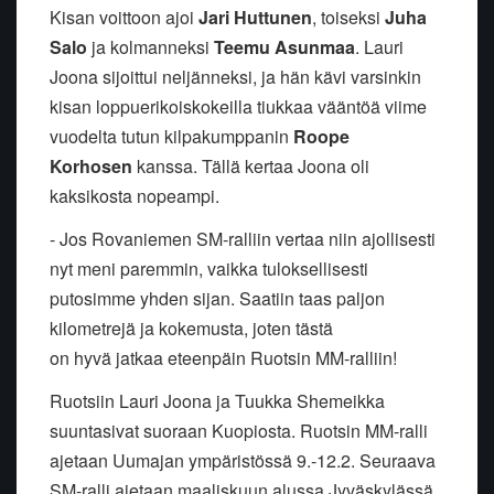
Kisan voittoon ajoi
Jari Huttunen
, toiseksi
Juha
Salo
ja kolmanneksi
Teemu Asunmaa
. Lauri
Joona sijoittui neljänneksi, ja hän kävi varsinkin
kisan loppuerikoiskokeilla tiukkaa vääntöä viime
vuodelta tutun kilpakumppanin
Roope
Korhosen
kanssa. Tällä kertaa Joona oli
kaksikosta nopeampi.
- Jos Rovaniemen SM-ralliin vertaa niin ajollisesti
nyt meni paremmin, vaikka tuloksellisesti
putosimme yhden sijan. Saatiin taas paljon
kilometrejä ja kokemusta, joten tästä
on hyvä jatkaa eteenpäin Ruotsin MM-ralliin!
Ruotsiin Lauri Joona ja Tuukka Shemeikka
suuntasivat suoraan Kuopiosta. Ruotsin MM-ralli
ajetaan Uumajan ympäristössä 9.-12.2. Seuraava
SM-ralli ajetaan maaliskuun alussa Jyväskylässä.