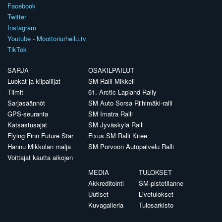
Facebook
Twitter
Instagram
Youtube - Moottoriurheilu.tv
TikTok
SARJA
OSAKILPAILUT
Luokat ja kilpailijat
SM Ralli Mikkeli
Tiimit
61. Arctic Lapland Rally
Sarjasäännöt
SM Auto Sorsa Riihimäki-ralli
GPS-seuranta
SM Imatra Ralli
Katsastusajat
SM Jyväskylä Ralli
Flying Finn Future Star
Fixus SM Ralli Kitee
Hannu Mikkolan malja
SM Porvoon Autopalvelu Ralli
Voittajat kautta aikojen
MEDIA
TULOKSET
Akkreditointi
SM-pistetilanne
Uutiset
Livetulokset
Kuvagalleria
Tulosarkisto