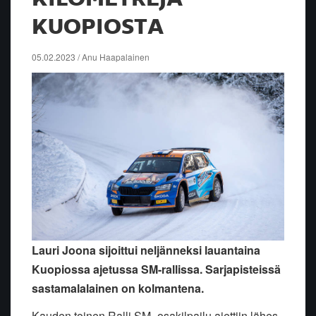
KUOPIOSTA
05.02.2023 / Anu Haapalainen
Lauri Joona sijoittui neljänneksi lauantaina
Kuopiossa ajetussa SM-rallissa. Sarjapisteissä
sastamalalainen on kolmantena.
Kauden toinen Ralli SM -osakilpailu ajettiin lähes