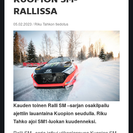
RALLISSA
05.02.2023 / Riku Tahkon tiedotus
Kauden toinen Ralli SM –sarjan osakilpailu
ajettiin lauantaina Kuopion seudulla. Riku
Tahko ajoi SM1-luokan kuudenneksi.
Ralli SM –sarja jatkui viikonloppuna Kuopion SM-