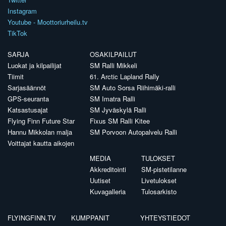
Instagram
Youtube - Moottoriurheilu.tv
TikTok
SARJA
OSAKILPAILUT
Luokat ja kilpailijat
SM Ralli Mikkeli
Tiimit
61. Arctic Lapland Rally
Sarjasäännöt
SM Auto Sorsa Riihimäki-ralli
GPS-seuranta
SM Imatra Ralli
Katsastusajat
SM Jyväskylä Ralli
Flying Finn Future Star
Fixus SM Ralli Kitee
Hannu Mikkolan malja
SM Porvoon Autopalvelu Ralli
Voittajat kautta aikojen
MEDIA
TULOKSET
Akkreditointi
SM-pistetilanne
Uutiset
Livetulokset
Kuvagalleria
Tulosarkisto
FLYINGFINN.TV
KUMPPANIT
YHTEYSTIEDOT