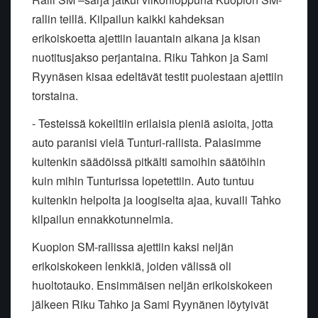
rallin teillä. Kilpailun kaikki kahdeksan
erikoiskoetta ajettiin lauantain aikana ja kisan
nuotitusjakso perjantaina. Riku Tahkon ja Sami
Ryynäsen kisaa edeltävät testit puolestaan ajettiin
torstaina.
- Testeissä kokeiltiin erilaisia pieniä asioita, jotta
auto paranisi vielä Tunturi-rallista. Palasimme
kuitenkin säädöissä pitkälti samoihin säätöihin
kuin mihin Tunturissa lopetettiin. Auto tuntuu
kuitenkin helpolta ja loogiselta ajaa, kuvaili Tahko
kilpailun ennakkotunnelmia.
Kuopion SM-rallissa ajettiin kaksi neljän
erikoiskokeen lenkkiä, joiden välissä oli
huoltotauko. Ensimmäisen neljän erikoiskokeen
jälkeen Riku Tahko ja Sami Ryynänen löytyivät