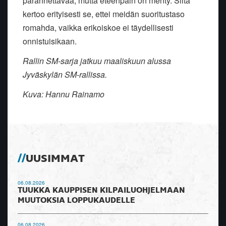
parannettavaa, mutta eteenpäin on menty. Siitä
kertoo erityisesti se, ettei meidän suoritustaso
romahda, vaikka erikoiskoe ei täydellisesti
onnistuisikaan.
Rallin SM-sarja jatkuu maaliskuun alussa
Jyväskylän SM-rallissa.
Kuva: Hannu Rainamo
UUSIMMAT
06.08.2026
TUUKKA KAUPPISEN KILPAILUOHJELMAAN
MUUTOKSIA LOPPUKAUDELLE
06.08.2026