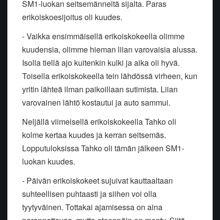
SM1-luokan seitsemänneltä sijalta. Paras
erikoiskoesijoitus oli kuudes.
- Vaikka ensimmäisellä erikoiskokeella olimme
kuudensia, olimme hieman liian varovaisia alussa.
Isolla tiellä ajo kuitenkin kulki ja aika oli hyvä.
Toisella erikoiskokeella tein lähdössä virheen, kun
yritin lähteä ilman paikoillaan sutimista. Liian
varovainen lähtö kostautui ja auto sammui.
Neljällä viimeisellä erikoiskokeella Tahko oli
kolme kertaa kuudes ja kerran seitsemäs.
Lopputuloksissa Tahko oli tämän jälkeen SM1-
luokan kuudes.
- Päivän erikoiskokeet sujuivat kauttaaltaan
suhteellisen puhtaasti ja siihen voi olla
tyytyväinen. Tottakai ajamisessa on aina