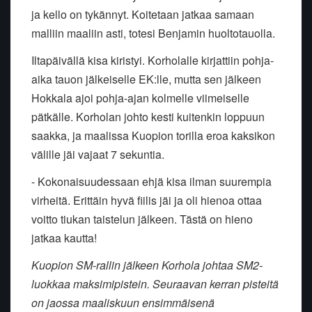
ja kello on tykännyt. Koitetaan jatkaa samaan
malliin maaliin asti, totesi Benjamin huoltotauolla.
Iltapäivällä kisa kiristyi. Korholalle kirjattiin pohja-
aika tauon jälkeiselle EK:lle, mutta sen jälkeen
Hokkala ajoi pohja-ajan kolmelle viimeiselle
pätkälle. Korholan johto kesti kuitenkin loppuun
saakka, ja maalissa Kuopion torilla eroa kaksikon
välille jäi vajaat 7 sekuntia.
- Kokonaisuudessaan ehjä kisa ilman suurempia
virheitä. Erittäin hyvä fiilis jäi ja oli hienoa ottaa
voitto tiukan taistelun jälkeen. Tästä on hieno
jatkaa kautta!
Kuopion SM-rallin jälkeen Korhola johtaa SM2-
luokkaa maksimipistein. Seuraavan kerran pisteitä
on jaossa maaliskuun ensimmäisenä