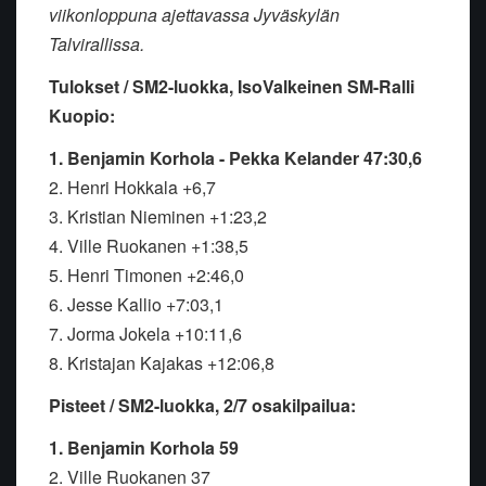
viikonloppuna ajettavassa Jyväskylän
Talvirallissa.
Tulokset / SM
2
-luokka,
IsoValkeinen SM-Ralli
Kuopio
:
1. B
enjamin Korhola - Pekka Kelander 47:30,6
2. Henri Hokkala +6,7
3. Kristian Nieminen +1:23,2
4. Ville Ruokanen +1:38,5
5. Henri Timonen +2:46,0
6. Jesse Kallio +7:03,1
7. Jorma Jokela +10:11,6
8. Kristajan Kajakas +12:06,8
Pisteet / SM
2
-luokka,
2
/7 osakilpailua:
1. Benjamin Korhola 59
2. Ville Ruokanen 37