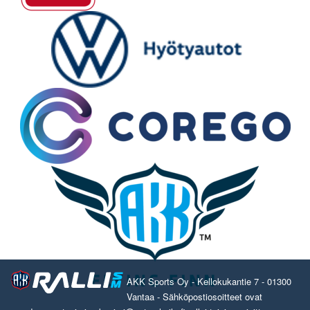
AKK Sports Oy - Kellokukantie 7 - 01300
Vantaa - Sähköpostiosoitteet ovat