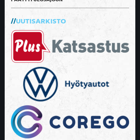
PÄÄTTYI ULOSAJOON
UUTISARKISTO