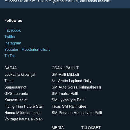
muodossa: etunimi.sukunimi@autourheilu.fi, ellei toisin mainittu
Follow us
Facebook
Twitter
Instagram
Youtube - Moottoriurheilu.tv
TikTok
SARJA
OSAKILPAILUT
Luokat ja kilpailijat
SM Ralli Mikkeli
Tiimit
61. Arctic Lapland Rally
Sarjasäännöt
SM Auto Sorsa Riihimäki-ralli
GPS-seuranta
SM Imatra Ralli
Katsastusajat
SM Jyväskylä Ralli
Flying Finn Future Star
Fixus SM Ralli Kitee
Hannu Mikkolan malja
SM Porvoon Autopalvelu Ralli
Voittajat kautta aikojen
MEDIA
TULOKSET