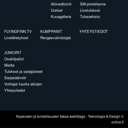
Akkreditointi
SM-pistetilanne
Uutiset
Livetulokset
Kuvagalleria
Tulosarkisto
FLYINGFINN.TV
KUMPPANIT
YHTEYSTIEDOT
Livelähetykset
Rengasvalmistajat
JUNIORIT
Osakilpailut
Media
Tulokset ja sarjapisteet
Sarjasäännöt
Voittajat kautta aikojen
Yhteystiedot
Nopeuden ja turvallisuuden takaa
webStage
- Teknologia & Design ©
online.fi