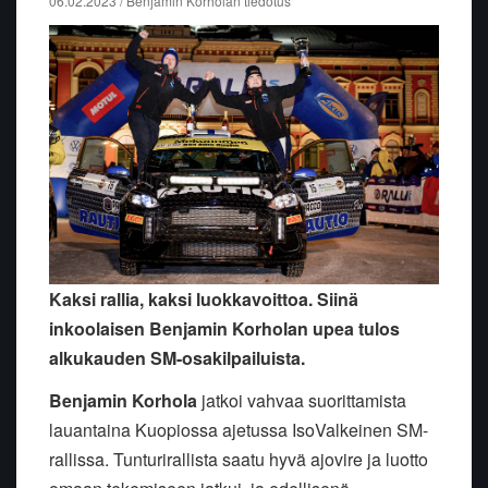
06.02.2023 / Benjamin Korholan tiedotus
Kaksi rallia, kaksi luokkavoittoa. Siinä
inkoolaisen Benjamin Korholan upea tulos
alkukauden SM-osakilpailuista.
Benjamin Korhola
jatkoi vahvaa suorittamista
lauantaina Kuopiossa ajetussa IsoValkeinen SM-
rallissa. Tunturirallista saatu hyvä ajovire ja luotto