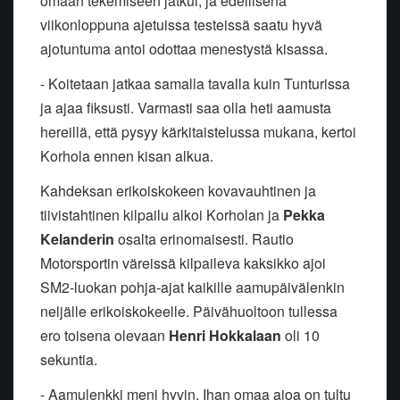
omaan tekemiseen jatkui, ja edellisenä
viikonloppuna ajetuissa testeissä saatu hyvä
ajotuntuma antoi odottaa menestystä kisassa.
- Koitetaan jatkaa samalla tavalla kuin Tunturissa
ja ajaa fiksusti. Varmasti saa olla heti aamusta
hereillä, että pysyy kärkitaistelussa mukana, kertoi
Korhola ennen kisan alkua.
Kahdeksan erikoiskokeen kovavauhtinen ja
tiivistahtinen kilpailu alkoi Korholan ja
Pekka
Kelanderin
osalta erinomaisesti. Rautio
Motorsportin väreissä kilpaileva kaksikko ajoi
SM2-luokan pohja-ajat kaikille aamupäivälenkin
neljälle erikoiskokeelle. Päivähuoltoon tullessa
ero toisena olevaan
Henri Hokkalaan
oli 10
sekuntia.
- Aamulenkki meni hyvin. Ihan omaa ajoa on tultu