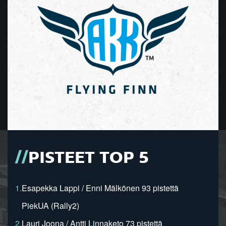
PISTEET TOP 5
1.
Esapekka Lappi / Enni Mälkönen 93 pistettä
PiekUA (Rally2)
2.
Lauri Joona / Antti Linnaketo 73 pistettä