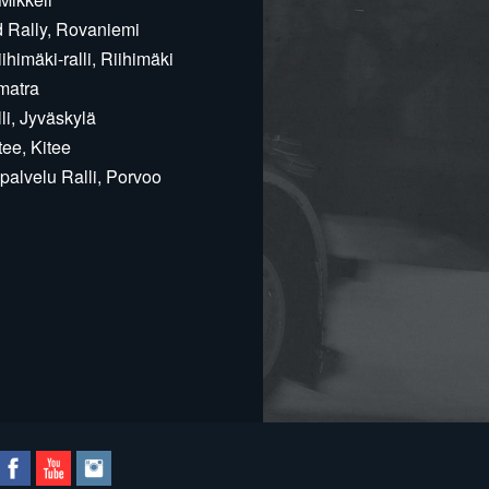
d Rally, Rovaniemi
himäki-ralli, Riihimäki
matra
i, Jyväskylä
ee, Kitee
alvelu Ralli, Porvoo