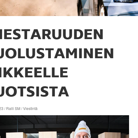
MESTARUUDEN
UOLUSTAMINEN
IIKKEELLE
UOTSISTA
3 / Ralli SM / Viestintä