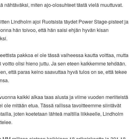
ää nähtäväksi, miten ajo-olosuhteet tästä vielä muuttuvat.
itten Lindholm ajoi Ruotsista täydet Power Stage-pisteet ja
onna hän toivoo, että hän saisi ehjän hyvän kisan
ksi.
eettista pakkoa ei ole tässä vaiheessa kautta voittaa, mutta
ai voitto olisi hieno juttu. Ja sen eteen kaikkemme tehdään.
en, että paras keino saavuttaa hyvä tulos on se, että tekee
nsa.
vuonna kaikki alkaa taas alusta ja viime vuoden meriiteistä
ei ole mitään etua. Tässä rallissa tavoitteemme siintävät
ailla, joten koetetaan lähteä maltilla liikkeelle, Lindholm
telee.
 MM-rallissa ajetaan kaikkiaan 18 erikoiskoetta ja 301,18