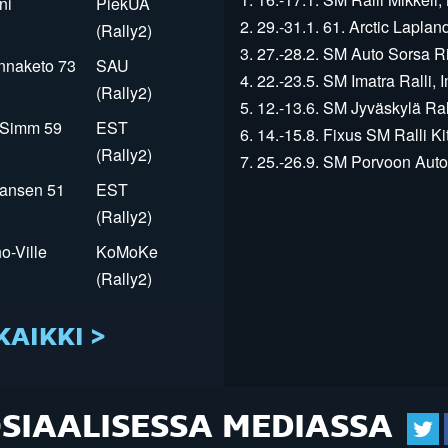
ni
PiekUA
2. 29.-31.1. 61. Arctic Laplan
(Rally2)
3. 27.-28.2. SM Auto Sorsa Rii
innaketo 73
SAU
4. 22.-23.5. SM Imatra Ralli, I
(Rally2)
5. 12.-13.6. SM Jyväskylä Rall
r Simm 59
EST
6. 14.-15.8. Fixus SM Ralli Kit
(Rally2)
7. 25.-26.9. SM Porvoon Autop
Jansen 51
EST
(Rally2)
o-Ville
KoMoKe
(Rally2)
KAIKKI >
OSIAALISESSA MEDIASSA