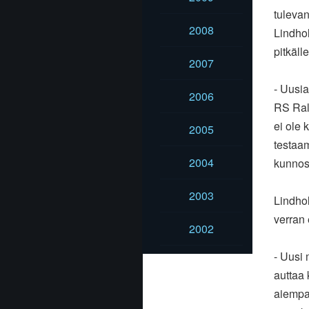
tulevan
2008
Lindhol
pitkäll
2007
- Uusia
2006
RS Rall
ei ole 
2005
testaam
2004
kunnoss
2003
Lindhol
verran 
2002
- Uusi 
auttaa 
aiempaa