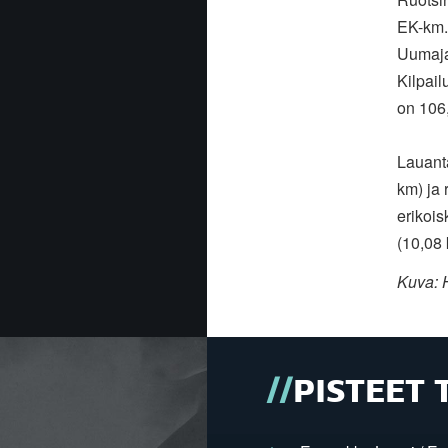
EK-km. 
Uumajas
Kilpail
on 106
Lauanta
km) ja 
erikois
(10,08
Kuva:
PISTEET 