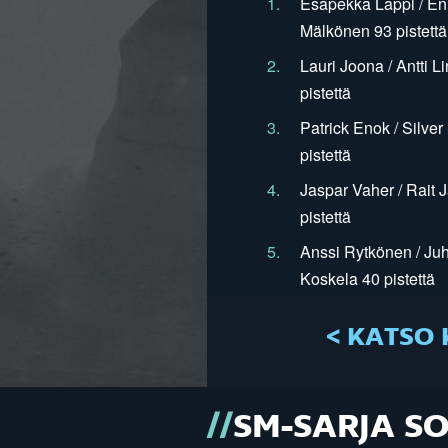
1.
Esapekka Lappi / En
Mälkönen 93 pistettä
2.
Lauri Joona / Antti L
pistettä
3.
Patrick Enok / Silve
pistettä
4.
Jaspar Vaher / Rait 
pistettä
5.
Anssi Rytkönen / Juh
Koskela 40 pistettä
< KATSO 
SM-SARJA S