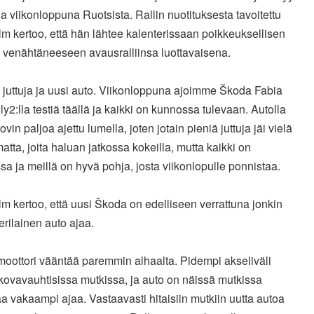
a viikonloppuna Ruotsista. Rallin nuotituksesta tavoitettu
m kertoo, että hän lähtee kalenterissaan poikkeuksellisen
e venähtäneeseen avausralliinsa luottavaisena.
 juttuja ja uusi auto. Viikonloppuna ajoimme Škoda Fabia
y2:lla testiä täällä ja kaikki on kunnossa tulevaan. Autolla
kovin paljoa ajettu lumella, joten jotain pieniä juttuja jäi vielä
atta, joita haluan jatkossa kokeilla, mutta kaikki on
a ja meillä on hyvä pohja, josta viikonlopulle ponnistaa.
m kertoo, että uusi Škoda on edelliseen verrattuna jonkin
erilainen auto ajaa.
moottori vääntää paremmin alhaalta. Pidempi akseliväli
kovavauhtisissa mutkissa, ja auto on näissä mutkissa
 vakaampi ajaa. Vastaavasti hitaisiin mutkiin uutta autoa