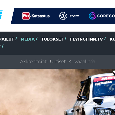
PAILUT
MEDIA
TULOKSET
FLYINGFINN.TV
K
T
Akkreditointi
Uutiset
Kuvagalleria