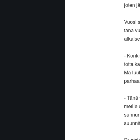
joten j
Vuosi s
tänä vu
aikaise
- Konkr
totta k
Mä luul
parhaa
- Tänä 
meille 
sunnunt
suunnit
Ruotsin