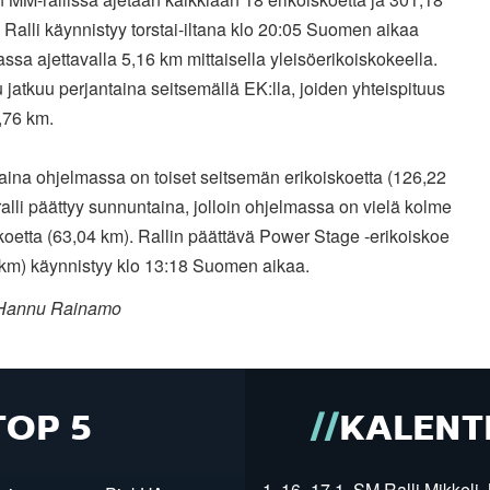
Ralli käynnistyy torstai-iltana klo 20:05 Suomen aikaa
sa ajettavalla 5,16 km mittaisella yleisöerikoiskokeella.
u jatkuu perjantaina seitsemällä EK:lla, joiden yhteispituus
,76 km.
ina ohjelmassa on toiset seitsemän erikoiskoetta (126,22
ralli päättyy sunnuntaina, jolloin ohjelmassa on vielä kolme
koetta (63,04 km). Rallin päättävä Power Stage -erikoiskoe
 km) käynnistyy klo 13:18 Suomen aikaa.
 Hannu Rainamo
TOP 5
KALENT
1. 16.-17.1. SM Ralli Mikkeli, 