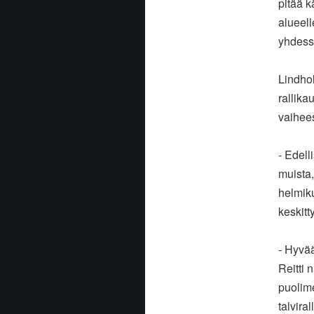
pitää 
alueell
yhdess
Lindho
rallika
vaihees
- Edell
muista,
helmiku
keskitt
- Hyvä
Reitti 
puolime
talvira