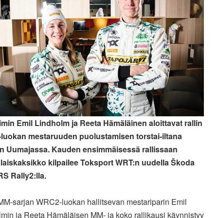
imin Emil Lindholm ja Reeta Hämäläinen aloittavat rallin
uokan mestaruuden puolustamisen torstai-iltana
n Uumajassa. Kauden ensimmäisessä rallissaan
aiskaksikko kilpailee Toksport WRT:n uudella Škoda
RS Rally2:lla.
 MM-sarjan WRC2-luokan hallitsevan mestariparin Emil
lmin ja Reeta Hämäläisen MM- ja koko rallikausi käynnistyy