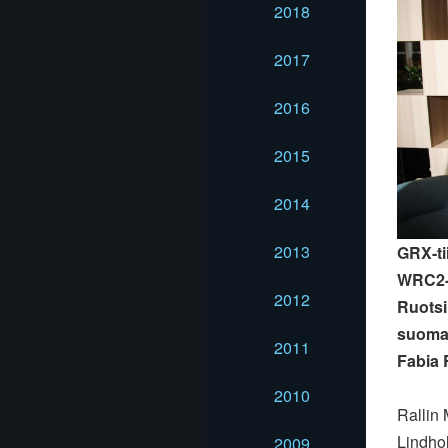
2018
2017
2016
2015
2014
2013
GRX-ti
WRC2-l
2012
Ruotsi
suomal
2011
Fabia 
2010
Rallin
Lindho
2009