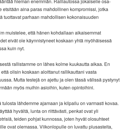
kääntää hieman enemmän. Ralliautossa jokaiselle osa-
e etsitään aina paras mahdollinen kompromissi, jotka
ä tuottavat parhaan mahdollisen kokonaisuuden
lm muistelee, että hänen kohdallaan aikaisemmat
udet eivät ole käynnistyneet koskaan yhtä myöhäisessä
sa kuin nyt.
isestä rallistamme on lähes kolme kuukautta aikaa. En
 että olisin koskaan aloittanut rallikauttani vasta
ussa. Mutta testejä on ajettu ja olen tässä välissä pystynyt
ymään myös muihin asioihin, kuten opintoihini.
ä tulosta lähdemme ajamaan ja kilpailu on varmasti kovaa.
näyttää hyvältä, lunta on riittävästi, penkat ovat yli
trisiä, teiden pohjat kunnossa, joten hyvät olosuhteet
llille ovat olemassa. Viikonlopulle on luvattu plusasteita,