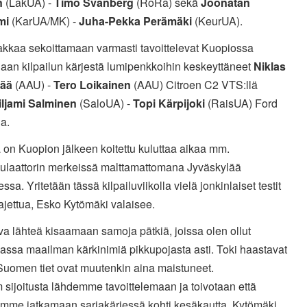
n
(LakUA) -
Timo Svanberg
(RoRa) sekä
Joonatan
mi
(KarUA/MK) -
Juha-Pekka Perämäki
(KeurUA).
akkaa sekoittamaan varmasti tavoittelevat Kuopiossa
laan kilpailun kärjestä lumipenkkoihin keskeyttäneet
Niklas
ää
(AAU) -
Tero Loikainen
(AAU) Citroen C2 VTS:llä
iljami Salminen
(SaloUA) -
Topi Kärpijoki
(RaisUA) Ford
la.
 on Kuopion jälkeen koitettu kuluttaa aikaa mm.
imulaattorin merkeissä malttamattomana Jyväskylää
essa. Yritetään tässä kilpailuviikolla vielä jonkinlaiset testit
ajettua, Esko Kytömäki valaisee.
a lähteä kisaamaan samoja pätkiä, joissa olen ollut
assa maailman kärkinimiä pikkupojasta asti. Toki haastavat
Suomen tiet ovat muutenkin aina maistuneet.
sijoitusta lähdemme tavoittelemaan ja toivotaan että
imme jatkamaan sarjakärjessä kohti kesäkautta, Kytömäki