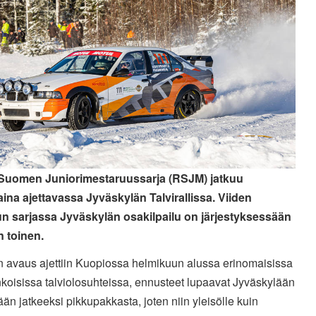
 Suomen Juniorimestaruussarja (RSJM) jatkuu
aina ajettavassa Jyväskylän Talvirallissa. Viiden
lun sarjassa Jyväskylän osakilpailu on järjestyksessään
 toinen.
 avaus ajettiin Kuopiossa helmikuun alussa erinomaisissa
nkoisissa talviolosuhteissa, ennusteet lupaavat Jyväskylään
än jatkeeksi pikkupakkasta, joten niin yleisölle kuin