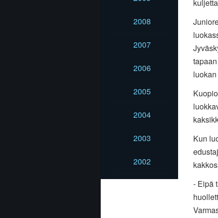
kuljett
2008
Juniore
luokass
2007
Jyväsk
tapaan
2006
luokan 
2005
Kuopios
luokka
2004
kaksik
2003
Kun luo
edustaj
2002
kakkoss
- Eipä 
huollet
Varmas