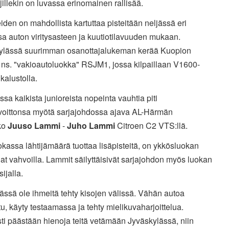
ajillekin on luvassa erinomainen rallisää.
iden on mahdollista kartuttaa pisteitään neljässä eri
a auton viritysasteen ja kuutiotilavuuden mukaan.
ylässä suurimman osanottajalukeman kerää Kuopion
 ns. "vakioautoluokka" RSJM1, jossa kilpaillaan V1600-
kalustolla.
sa kaikista junioreista nopeinta vauhtia piti
voittonsa myötä sarjajohdossa ajava AL-Härmän
ko
Juuso Lammi
-
Juho Lammi
Citroen C2 VTS:llä.
kassa lähtijämäärä tuottaa lisäpisteitä, on ykkösluokan
at vahvoilla. Lammit säilyttäisivät sarjajohdon myös luokan
ijalla.
tässä ole ihmeitä tehty kisojen välissä. Vähän autoa
tu, käyty testaamassa ja tehty mielikuvaharjoittelua.
ti päästään hienoja teitä vetämään Jyväskylässä, niin