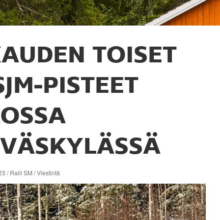
AUDEN TOISET
SJM-PISTEET
AOSSA
YVÄSKYLÄSSÄ
3 / Ralli SM / Viestintä