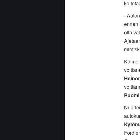
koiteta
- Auton
ennen k
olla va
Ajetaan
mietisk
Kolmen
voitta
Heino
voitta
Puomi
Nuorte
autoku
Kytöm
Fordie