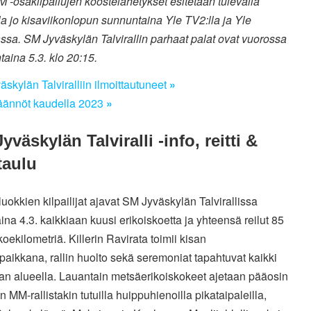
M -osakilpailujen koostelähetykset esitetään tulevalla
a jo kisaviikonlopun sunnuntaina Yle TV2:lla ja Yle
sa. SM Jyväskylän Talvirallin parhaat palat ovat vuorossa
aina 5.3. klo 20:15.
skylän Talviralliin ilmoittautuneet
»
äännöt kaudella 2023
»
yväskylän Talviralli -info, reitti &
taulu
okkien kilpailijat ajavat SM Jyväskylän Talvirallissa
ina 4.3. kaikkiaan kuusi erikoiskoetta ja yhteensä reilut 85
koekilometriä. Killerin Ravirata toimii kisan
aikkana, rallin huolto sekä seremoniat tapahtuvat kaikki
an alueella. Lauantain metsäerikoiskokeet ajetaan pääosin
MM-rallistakin tutuilla huippuhienoilla pikataipaleilla,