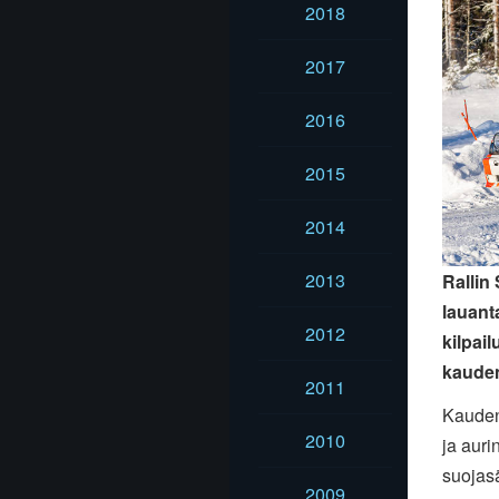
2018
2017
2016
2015
2014
2013
Rallin
lauant
2012
kilpai
kauden
2011
Kauden
2010
ja auri
suojasä
2009