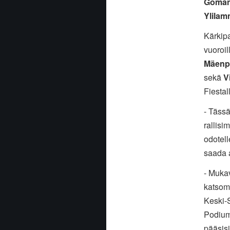
Goma
Ylilam
Kärkip
vuoroil
Mäenp
sekä
V
Fiestal
- Tässä
rallis
odotell
saada 
- Mukav
katsom
Keski-
Podium 
pääsis