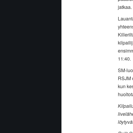
jatkaa.
Lauanta
yhteen
Killeri
kilpail
ensimm
11:40.
SM-luok
RSJM o
kun kes
huoltot
Kilpail
liveläh
löytyvä