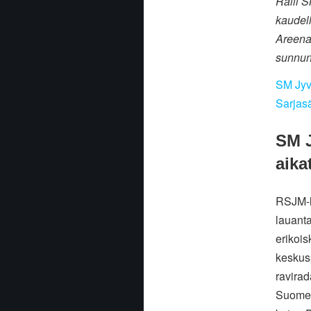
Ralli S
kaudell
Areenas
sunnunt
SM Jyvä
Sarjas
SM J
aika
RSJM-lu
lauanta
erikois
keskusp
ravirad
Suomen 