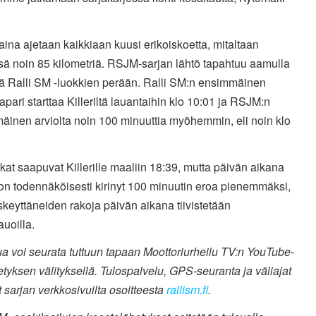
ina ajetaan kaikkiaan kuusi erikoiskoetta, mitaltaan
sä noin 85 kilometriä. RSJM-sarjan lähtö tapahtuu aamulla
ltä Ralli SM -luokkien perään. Ralli SM:n ensimmäinen
ijapari starttaa Killeriltä lauantaihin klo 10:01 ja RSJM:n
äinen arviolta noin 100 minuuttia myöhemmin, eli noin klo
at saapuvat Killerille maaliin 18:39, mutta päivän aikana
n todennäköisesti kirinyt 100 minuutin eroa pienemmäksi,
keyttäneiden rakoja päivän aikana tiivistetään
auoilla.
ua voi seurata tuttuun tapaan Moottoriurheilu TV:n YouTube-
etyksen välityksellä. Tulospalvelu, GPS-seuranta ja väliajat
t sarjan verkkosivuilta osoitteesta
rallism.fi
.