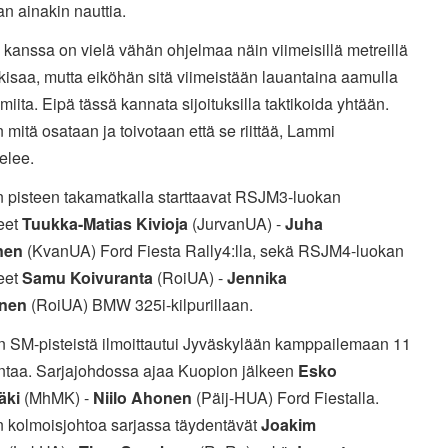
an ainakin nauttia.
 kanssa on vielä vähän ohjelmaa näin viimeisillä metreillä
isaa, mutta eiköhän sitä viimeistään lauantaina aamulla
lmiita. Eipä tässä kannata sijoituksilla taktikoida yhtään.
 mitä osataan ja toivotaan että se riittää, Lammi
elee.
 pisteen takamatkalla starttaavat RSJM3-luokan
neet
Tuukka-Matias Kivioja
(JurvanUA) -
Juha
nen
(KvanUA) Ford Fiesta Rally4:lla, sekä RSJM4-luokan
neet
Samu Koivuranta
(RoiUA) -
Jennika
nen
(RoiUA) BMW 325i-kilpurillaan.
n SM-pisteistä ilmoittautui Jyväskylään kamppailemaan 11
ntaa. Sarjajohdossa ajaa Kuopion jälkeen
Esko
äki
(MhMK) -
Niilo Ahonen
(Päij-HUA) Ford Fiestalla.
n kolmoisjohtoa sarjassa täydentävät
Joakim