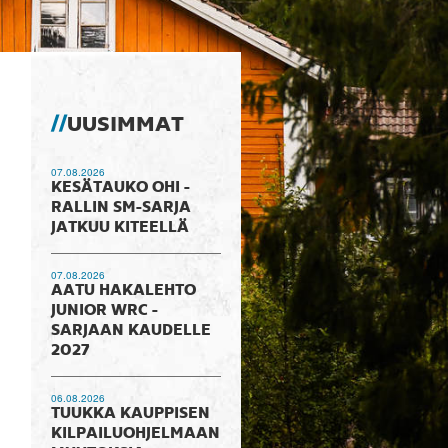
UUSIMMAT
07.08.2026
KESÄTAUKO OHI -
RALLIN SM-SARJA
JATKUU KITEELLÄ
07.08.2026
AATU HAKALEHTO
JUNIOR WRC -
SARJAAN KAUDELLE
2027
06.08.2026
TUUKKA KAUPPISEN
KILPAILUOHJELMAAN