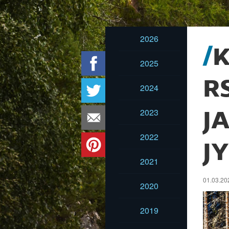
2026
K
2025
R
2024
2023
J
2022
J
2021
01.03.202
2020
2019