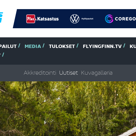
PAILUT
MEDIA
TULOKSET
FLYINGFINN.TV
K
T
Akkreditointi
Uutiset
Kuvagalleria