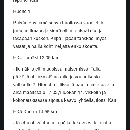
Huolto 1
Päivän ensimmäisessä huollossa suoritettiin
jarrujen ilmaus ja kierrätettiin renkaat etu- ja
takapään kesken. Kilpailijapari tankkasi myös
vatsat ja näillä kohti neljättä erikoiskoetta.
EK4 Ilomäki 12,09 km
- Ilomäki ajettiin uusissa maisemissa. Tällä
pätkällä oli teknistä osuutta ja vauhdikasta
valtiontietä. Hienolla fiiliksellä nautimme ajosta ja
aika maalissa oli 7:02,1 luokan 11. vikkelin ja
kokonaiskisassa sijoitus kasvoi yhdellä, iloitsi Kari
EK5 Kuohu 14,99 km
- Kuohu oli vanha tuttu pätkä takavuosilta, mutta