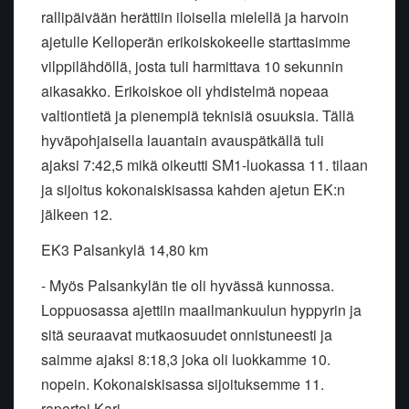
rallipäivään herättiin iloisella mielellä ja harvoin
ajetulle Kelloperän erikoiskokeelle starttasimme
vilppilähdöllä, josta tuli harmittava 10 sekunnin
aikasakko. Erikoiskoe oli yhdistelmä nopeaa
valtiontietä ja pienempiä teknisiä osuuksia. Tällä
hyväpohjaisella lauantain avauspätkällä tuli
ajaksi 7:42,5 mikä oikeutti SM1-luokassa 11. tilaan
ja sijoitus kokonaiskisassa kahden ajetun EK:n
jälkeen 12.
EK3 Palsankylä 14,80 km
- Myös Palsankylän tie oli hyvässä kunnossa.
Loppuosassa ajettiin maailmankuulun hyppyrin ja
sitä seuraavat mutkaosuudet onnistuneesti ja
saimme ajaksi 8:18,3 joka oli luokkamme 10.
nopein. Kokonaiskisassa sijoituksemme 11.
raportoi Kari.