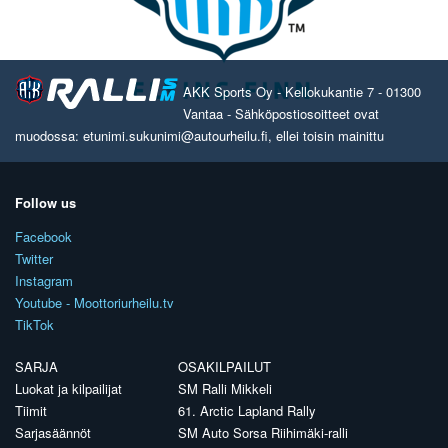
AKK Sports Oy - Kellokukantie 7 - 01300
Vantaa - Sähköpostiosoitteet ovat
muodossa: etunimi.sukunimi@autourheilu.fi, ellei toisin mainittu
Follow us
Facebook
Twitter
Instagram
Youtube - Moottoriurheilu.tv
TikTok
SARJA
OSAKILPAILUT
Luokat ja kilpailijat
SM Ralli Mikkeli
Tiimit
61. Arctic Lapland Rally
Sarjasäännöt
SM Auto Sorsa Riihimäki-ralli