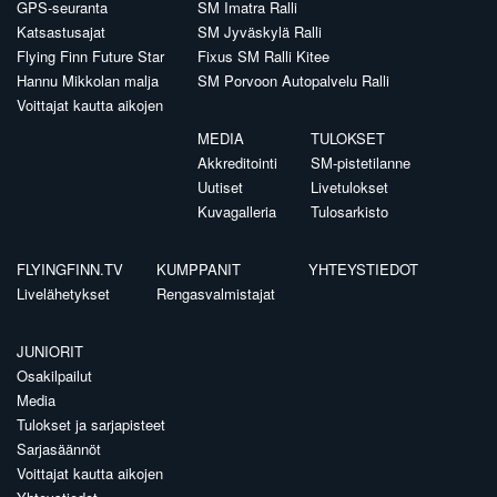
GPS-seuranta
SM Imatra Ralli
Katsastusajat
SM Jyväskylä Ralli
Flying Finn Future Star
Fixus SM Ralli Kitee
Hannu Mikkolan malja
SM Porvoon Autopalvelu Ralli
Voittajat kautta aikojen
MEDIA
TULOKSET
Akkreditointi
SM-pistetilanne
Uutiset
Livetulokset
Kuvagalleria
Tulosarkisto
FLYINGFINN.TV
KUMPPANIT
YHTEYSTIEDOT
Livelähetykset
Rengasvalmistajat
JUNIORIT
Osakilpailut
Media
Tulokset ja sarjapisteet
Sarjasäännöt
Voittajat kautta aikojen