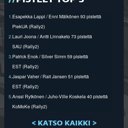
1.
Esapekka Lappi / Enni Mälkönen 93 pistettä
PiekUA (Rally2)
2.
Lauri Joona / Antti Linnaketo 73 pistettä
SAU (Rally2)
3.
Patrick Enok / Silver Simm 59 pistettä
EST (Rally2)
4.
Jaspar Vaher / Rait Jansen 51 pistettä
EST (Rally2)
5.
Anssi Rytkönen / Juho-Ville Koskela 40 pistettä
KoMoKe (Rally2)
< KATSO KAIKKI >