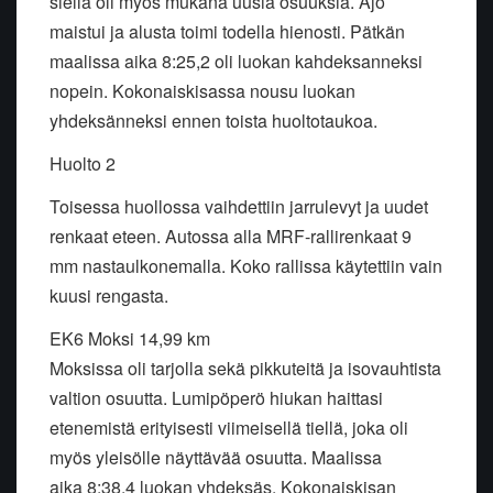
siellä oli myös mukana uusia osuuksia. Ajo
maistui ja alusta toimi todella hienosti. Pätkän
maalissa aika 8:25,2 oli luokan kahdeksanneksi
nopein. Kokonaiskisassa nousu luokan
yhdeksänneksi ennen toista huoltotaukoa.
Huolto 2
Toisessa huollossa vaihdettiin jarrulevyt ja uudet
renkaat eteen. Autossa alla MRF-rallirenkaat 9
mm nastaulkonemalla. Koko rallissa käytettiin vain
kuusi rengasta.
EK6 Moksi 14,99 km
Moksissa oli tarjolla sekä pikkuteitä ja isovauhtista
valtion osuutta. Lumipöperö hiukan haittasi
etenemistä erityisesti viimeisellä tiellä, joka oli
myös yleisölle näyttävää osuutta. Maalissa
aika 8:38,4 luokan yhdeksäs. Kokonaiskisan