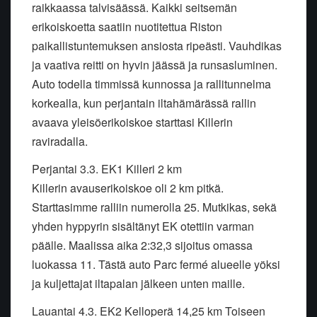
raikkaassa talvisäässä. Kaikki seitsemän
erikoiskoetta saatiin nuotitettua Riston
paikallistuntemuksen ansiosta ripeästi. Vauhdikas
ja vaativa reitti on hyvin jäässä ja runsasluminen.
Auto todella timmissä kunnossa ja rallitunnelma
korkealla, kun perjantain iltahämärässä rallin
avaava yleisöerikoiskoe starttasi Killerin
raviradalla.
Perjantai 3.3. EK1 Killeri 2 km
Killerin avauserikoiskoe oli 2 km pitkä.
Starttasimme ralliin numerolla 25. Mutkikas, sekä
yhden hyppyrin sisältänyt EK otettiin varman
päälle. Maalissa aika 2:32,3 sijoitus omassa
luokassa 11. Tästä auto Parc fermé alueelle yöksi
ja kuljettajat iltapalan jälkeen unten maille.
Lauantai 4.3. EK2 Kelloperä 14,25 km Toiseen