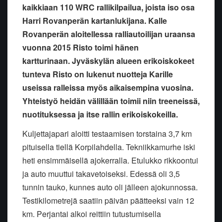
kaikkiaan 110 WRC rallikilpailua, joista iso osa
Harri Rovanperän kartanlukijana. Kalle
Rovanperän aloitellessa ralliautoilijan uraansa
vuonna 2015 Risto toimi hänen
kartturinaan. Jyväskylän alueen erikoiskokeet
tunteva Risto on lukenut nuotteja Karille
useissa ralleissa myös aikaisempina vuosina.
Yhteistyö heidän välillään toimii niin treeneissä,
nuotituksessa ja itse rallin erikoiskokeilla.
Kuljettajapari aloitti testaamisen torstaina 3,7 km
pituisella tiellä Korpilahdella. Tekniikkamurhe iski
heti ensimmäisellä ajokerralla. Etulukko rikkoontui
ja auto muuttui takavetoiseksi. Edessä oli 3,5
tunnin tauko, kunnes auto oli jälleen ajokunnossa.
Testikilometrejä saatiin päivän päätteeksi vain 12
km. Perjantai alkoi reittiin tutustumisella