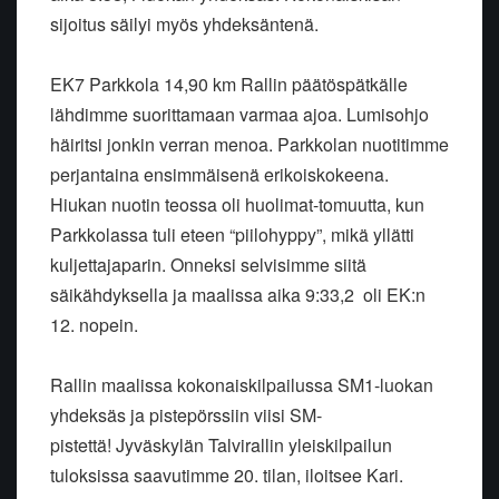
sijoitus säilyi myös yhdeksäntenä.
EK7 Parkkola 14,90 km Rallin päätöspätkälle
lähdimme suorittamaan varmaa ajoa. Lumisohjo
häiritsi jonkin verran menoa. Parkkolan nuotitimme
perjantaina ensimmäisenä erikoiskokeena.
Hiukan nuotin teossa oli huolimat-tomuutta, kun
Parkkolassa tuli eteen “piilohyppy”, mikä yllätti
kuljettajaparin. Onneksi selvisimme siitä
säikähdyksella ja maalissa aika 9:33,2 oli EK:n
12. nopein.
Rallin maalissa kokonaiskilpailussa SM1-luokan
yhdeksäs ja pistepörssiin viisi SM-
pistettä! Jyväskylän Talvirallin yleiskilpailun
tuloksissa saavutimme 20. tilan, iloitsee Kari.