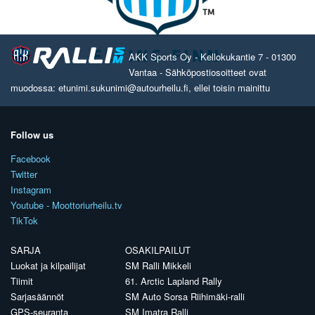
AKK Sports Oy - Kellokukantie 7 - 01300
Vantaa - Sähköpostiosoitteet ovat
muodossa: etunimi.sukunimi@autourheilu.fi, ellei toisin mainittu
Follow us
Facebook
Twitter
Instagram
Youtube - Moottoriurheilu.tv
TikTok
SARJA
OSAKILPAILUT
Luokat ja kilpailijat
SM Ralli Mikkeli
Tiimit
61. Arctic Lapland Rally
Sarjasäännöt
SM Auto Sorsa Riihimäki-ralli
GPS-seuranta
SM Imatra Ralli