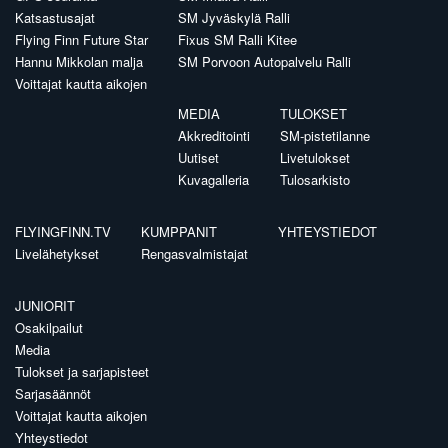
Katsastusajat
SM Jyväskylä Ralli
Flying Finn Future Star
Fixus SM Ralli Kitee
Hannu Mikkolan malja
SM Porvoon Autopalvelu Ralli
Voittajat kautta aikojen
MEDIA
TULOKSET
Akkreditointi
SM-pistetilanne
Uutiset
Livetulokset
Kuvagalleria
Tulosarkisto
FLYINGFINN.TV
KUMPPANIT
YHTEYSTIEDOT
Livelähetykset
Rengasvalmistajat
JUNIORIT
Osakilpailut
Media
Tulokset ja sarjapisteet
Sarjasäännöt
Voittajat kautta aikojen
Yhteystiedot