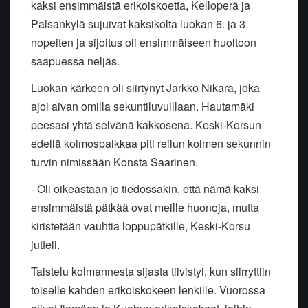
kaksi ensimmäistä erikoiskoetta, Kelloperä ja
Palsankylä sujuivat kaksikolta luokan 6. ja 3.
nopeiten ja sijoitus oli ensimmäiseen huoltoon
saapuessa neljäs.
Luokan kärkeen oli siirtynyt Jarkko Nikara, joka
ajoi aivan omilla sekuntiluvuillaan. Hautamäki
peesasi yhtä selvänä kakkosena. Keski-Korsun
edellä kolmospaikkaa piti reilun kolmen sekunnin
turvin nimissään Konsta Saarinen.
- Oli oikeastaan jo tiedossakin, että nämä kaksi
ensimmäistä pätkää ovat meille huonoja, mutta
kiristetään vauhtia loppupätkille, Keski-Korsu
jutteli.
Taistelu kolmannesta sijasta tiivistyi, kun siirryttiin
toiselle kahden erikoiskokeen lenkille. Vuorossa