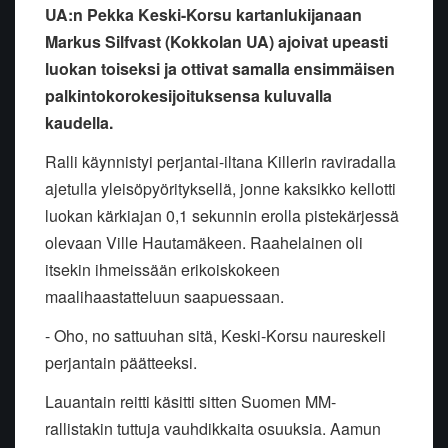
UA:n Pekka Keski-Korsu kartanlukijanaan
Markus Silfvast (Kokkolan UA) ajoivat upeasti
luokan toiseksi ja ottivat samalla ensimmäisen
palkintokorokesijoituksensa kuluvalla
kaudella.
Ralli käynnistyi perjantai-iltana Killerin raviradalla
ajetulla yleisöpyörityksellä, jonne kaksikko kellotti
luokan kärkiajan 0,1 sekunnin erolla pistekärjessä
olevaan Ville Hautamäkeen. Raahelainen oli
itsekin ihmeissään erikoiskokeen
maalihaastatteluun saapuessaan.
- Oho, no sattuuhan sitä, Keski-Korsu naureskeli
perjantain päätteeksi.
Lauantain reitti käsitti sitten Suomen MM-
rallistakin tuttuja vauhdikkaita osuuksia. Aamun