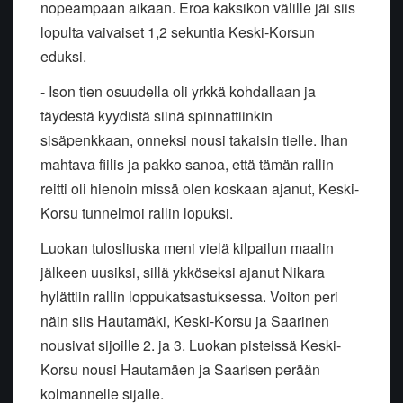
nopeampaan aikaan. Eroa kaksikon välille jäi siis
lopulta vaivaiset 1,2 sekuntia Keski-Korsun
eduksi.
- Ison tien osuudella oli yrkkä kohdallaan ja
täydestä kyydistä siinä spinnattiinkin
sisäpenkkaan, onneksi nousi takaisin tielle. Ihan
mahtava fiilis ja pakko sanoa, että tämän rallin
reitti oli hienoin missä olen koskaan ajanut, Keski-
Korsu tunnelmoi rallin lopuksi.
Luokan tulosliuska meni vielä kilpailun maalin
jälkeen uusiksi, sillä ykköseksi ajanut Nikara
hylättiin rallin loppukatsastuksessa. Voiton peri
näin siis Hautamäki, Keski-Korsu ja Saarinen
nousivat sijoille 2. ja 3. Luokan pisteissä Keski-
Korsu nousi Hautamäen ja Saarisen perään
kolmannelle sijalle.