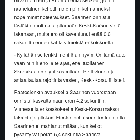
olivat Ilomäen ja Kuohun erikoiskokeet, joihin
raahelainen kellotti molempiin kolmanneksi
nopeimmat noteeraukset. Saarinen onnistui
tästäkin huolimatta pitämään Keski-Korsun vielä
takanaan, mutta ero oli kaventunut enää 0,6
sekuntiin ennen kahta viimeistä erikoiskoetta.
- Kyllähän se lenkki meni ihan hyvin. On tämä auto
vaan niin hieno laite ajaa, ettei tuollainen
Skodakaan ole yhtikäs mitään. Pelit vinoon ja
antaa laulaa rajoitinta vasten, Keski-Korsu fiilisteli.
Päätöslenkin avauksella Saarinen vuorostaan
onnistui kasvattamaan eron 4,2 sekuntiin.
Viimeisellä erikoiskokeella Keski-Korsu maksoi
takaisin ja piiskasi Fiestan sellaiseen lentoon, että
Saarinen ei mahtanut mitään, kun kellot
pysähtyivät peräti 5,4 sekuntia Saarista