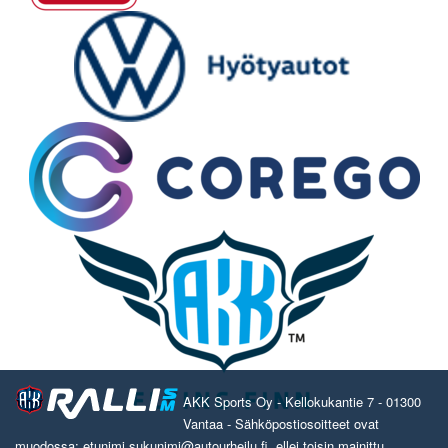
AKK Sports Oy - Kellokukantie 7 - 01300
Vantaa - Sähköpostiosoitteet ovat
muodossa: etunimi.sukunimi@autourheilu.fi, ellei toisin mainittu