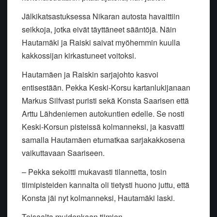
Jälkikatsastuksessa Nikaran autosta havaittiin
seikkoja, jotka eivät täyttäneet sääntöjä. Näin
Hautamäki ja Raiski saivat myöhemmin kuulla
kakkossijan kirkastuneet voitoksi.
Hautamäen ja Raiskin sarjajohto kasvoi
entisestään. Pekka Keski-Korsu kartanlukijanaan
Markus Silfvast puristi sekä Konsta Saarisen että
Arttu Lähdeniemen autokuntien edelle. Se nosti
Keski-Korsun pisteissä kolmanneksi, ja kasvatti
samalla Hautamäen etumatkaa sarjakakkosena
vaikuttavaan Saariseen.
– Pekka sekoitti mukavasti tilannetta, tosin
tiimipisteiden kannalta oli tietysti huono juttu, että
Konsta jäi nyt kolmanneksi, Hautamäki laski.
Toisaalta muidenkaan tiimien