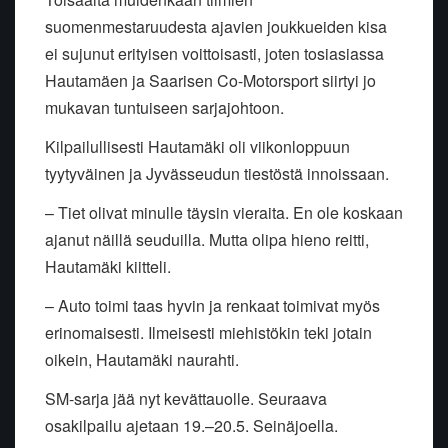
suomenmestaruudesta ajavien joukkueiden kisa
ei sujunut erityisen voittoisasti, joten tosiasiassa
Hautamäen ja Saarisen Co-Motorsport siirtyi jo
mukavan tuntuiseen sarjajohtoon.
Kilpailullisesti Hautamäki oli viikonloppuun
tyytyväinen ja Jyvässeudun tiestöstä innoissaan.
– Tiet olivat minulle täysin vieraita. En ole koskaan
ajanut näillä seuduilla. Mutta olipa hieno reitti,
Hautamäki kiitteli.
– Auto toimi taas hyvin ja renkaat toimivat myös
erinomaisesti. Ilmeisesti miehistökin teki jotain
oikein, Hautamäki naurahti.
SM-sarja jää nyt kevättauolle. Seuraava
osakilpailu ajetaan 19.–20.5. Seinäjoella.