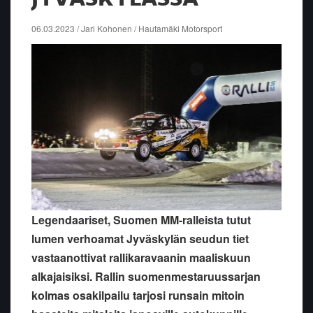
06.03.2023 / Jari Kohonen / Hautamäki Motorsport
Legendaariset, Suomen MM-ralleista tutut
lumen verhoamat Jyväskylän seudun tiet
vastaanottivat rallikaravaanin maaliskuun
alkajaisiksi. Rallin suomenmestaruussarjan
kolmas osakilpailu tarjosi runsain mitoin