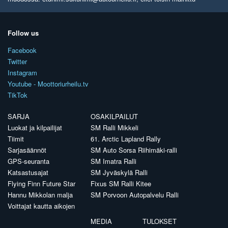
Follow us
Facebook
Twitter
Instagram
Youtube - Moottoriurheilu.tv
TikTok
SARJA
OSAKILPAILUT
Luokat ja kilpailijat
SM Ralli Mikkeli
Tiimit
61. Arctic Lapland Rally
Sarjasäännöt
SM Auto Sorsa Riihimäki-ralli
GPS-seuranta
SM Imatra Ralli
Katsastusajat
SM Jyväskylä Ralli
Flying Finn Future Star
Fixus SM Ralli Kitee
Hannu Mikkolan malja
SM Porvoon Autopalvelu Ralli
Voittajat kautta aikojen
MEDIA
TULOKSET