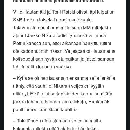
haasteita mitaleita janoaville autokunnille.
Ville Hautamäki ja Toni Raiski olivat läpi kilpailun
SM5-luokan toiseksi nopein autokunta.
Takavuosina puoliammattilaisena MM-rallejakin
ajanut Jarkko Nikara todisti yhdessä veljensä
Petrin kanssa sen, ettei aikanaan hankittu rutiini
ole kadonnut mihinkään. Veljespari otti lauantaina
kotiseudullaan hyvän etumatkan ja jatkoi samaan
tahtiin rallin loppuun saakka.
– Kyllä se oli heti lauantain ensimmäisellä lenkillä
nähty, että vauhti ei Nikaran veljesten kyytiin
riittänyt. Eikä ollut sarjapisteiden kannalta mitään
järkeä lähteä ottamaan isoja riskejä, Hautamäki
pohti tuoreeltaan kisan tauottua.
– Toki lähden aina ajamaan voitosta, mutta
kokonaisuuttakin pitää ajatella, hän jatkoi.