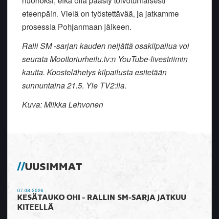
huonoksi, eikä olla päästy toivotunlaisesti
eteenpäin. Vielä on työstettävää, ja jatkamme
prosessia Pohjanmaan jälkeen.
Ralli SM -sarjan kauden neljättä osakilpailua voi
seurata Moottoriurheilu.tv:n YouTube-livestriimin
kautta. Koostelähetys kilpailusta esitetään
sunnuntaina 21.5. Yle TV2:lla.
Kuva:
Miikka Lehvonen
UUSIMMAT
07.08.2026
KESÄTAUKO OHI - RALLIN SM-SARJA JATKUU
KITEELLÄ