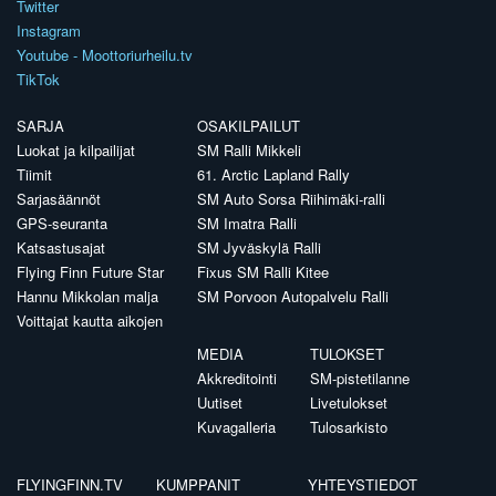
Twitter
Instagram
Youtube - Moottoriurheilu.tv
TikTok
SARJA
OSAKILPAILUT
Luokat ja kilpailijat
SM Ralli Mikkeli
Tiimit
61. Arctic Lapland Rally
Sarjasäännöt
SM Auto Sorsa Riihimäki-ralli
GPS-seuranta
SM Imatra Ralli
Katsastusajat
SM Jyväskylä Ralli
Flying Finn Future Star
Fixus SM Ralli Kitee
Hannu Mikkolan malja
SM Porvoon Autopalvelu Ralli
Voittajat kautta aikojen
MEDIA
TULOKSET
Akkreditointi
SM-pistetilanne
Uutiset
Livetulokset
Kuvagalleria
Tulosarkisto
FLYINGFINN.TV
KUMPPANIT
YHTEYSTIEDOT