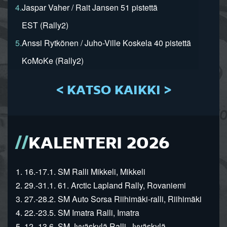
4.
Jaspar Vaher / Rait Jansen 51 pistettä
EST (Rally2)
5.
Anssi Rytkönen / Juho-Ville Koskela 40 pistettä
KoMoKe (Rally2)
< KATSO KAIKKI >
KALENTERI 2026
1. 16.-17.1. SM Ralli Mikkeli, Mikkeli
2. 29.-31.1. 61. Arctic Lapland Rally, Rovaniemi
3. 27.-28.2. SM Auto Sorsa Riihimäki-ralli, Riihimäki
4. 22.-23.5. SM Imatra Ralli, Imatra
5. 12.-13.6. SM Jyväskylä Ralli, Jyväskylä