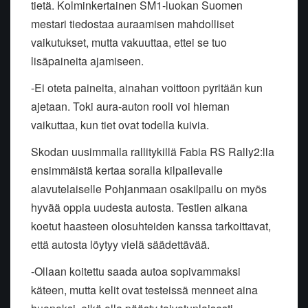
tietä. Kolminkertainen SM1-luokan Suomen
mestari tiedostaa auraamisen mahdolliset
vaikutukset, mutta vakuuttaa, ettei se tuo
lisäpaineita ajamiseen.
-Ei oteta paineita, ainahan voittoon pyritään kun
ajetaan. Toki aura-auton rooli voi hieman
vaikuttaa, kun tiet ovat todella kuivia.
Skodan uusimmalla rallitykillä Fabia RS Rally2:lla
ensimmäistä kertaa soralla kilpailevalle
alavutelaiselle Pohjanmaan osakilpailu on myös
hyvää oppia uudesta autosta. Testien aikana
koetut haasteen olosuhteiden kanssa tarkoittavat,
että autosta löytyy vielä säädettävää.
-Ollaan koitettu saada autoa sopivammaksi
käteen, mutta kelit ovat testeissä menneet aina