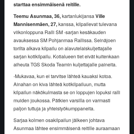
starttaa ensimmäisenä reitille.
Teemu Asunmaa, 36,
kartanlukijansa
Ville
Mannisenmäen, 27,
kanssa, kilpailevat tulevana
viikonloppuna Ralli SM -sarjan kesäkauden
avauksessa SM Pohjanmaa Rallissa. Seinäjoen
torilta alkava kilpailu on alavutelaiskuljettajalle
sarjan kotikilpailu. Kotialueen tiet eivät kuitenkaan
aiheuta TGS Skoda Teamin kuljettajalle paineita.
-Mukavaa, kun ei tarvitse lähteä kauaksi kotoa.
Ainahan on kiva lähteä kotikilpailuun, mutta
kilpailun näkökulmasta se on loppujen lopuksi ralli
muiden joukossa. Pätkien varsilla on varmasti
paljon tuttuja ja yhteistyökumppaneita.
Sarjaa kolmen osakilpailun jälkeen johtava
Asunmaa lähtee ensimmäisenä reitille auraamaan