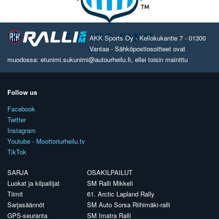
AKK Sports Oy - Kellokukantie 7 - 01300
Vantaa - Sähköpostiosoitteet ovat
muodossa: etunimi.sukunimi@autourheilu.fi, ellei toisin mainittu
Follow us
Facebook
Twitter
Instagram
Youtube - Moottoriurheilu.tv
TikTok
SARJA
OSAKILPAILUT
Luokat ja kilpailijat
SM Ralli Mikkeli
Tiimit
61. Arctic Lapland Rally
Sarjasäännöt
SM Auto Sorsa Riihimäki-ralli
GPS-seuranta
SM Imatra Ralli