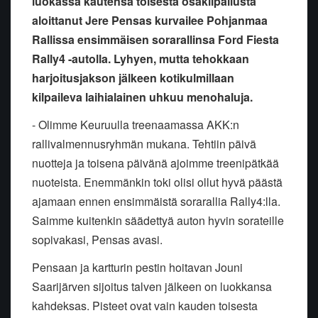
luokassa kautensa toisesta osakilpailusta
aloittanut Jere Pensas kurvailee Pohjanmaa
Rallissa ensimmäisen sorarallinsa Ford Fiesta
Rally4 -autolla. Lyhyen, mutta tehokkaan
harjoitusjakson jälkeen kotikulmillaan
kilpaileva laihialainen uhkuu menohaluja.
- Olimme Keuruulla treenaamassa AKK:n
rallivalmennusryhmän mukana. Tehtiin päivä
nuotteja ja toisena päivänä ajoimme treenipätkää
nuoteista. Enemmänkin toki olisi ollut hyvä päästä
ajamaan ennen ensimmäistä sorarallia Rally4:lla.
Saimme kuitenkin säädettyä auton hyvin sorateille
sopivakasi, Pensas avasi.
Pensaan ja kartturin pestin hoitavan Jouni
Saarijärven sijoitus talven jälkeen on luokkansa
kahdeksas. Pisteet ovat vain kauden toisesta