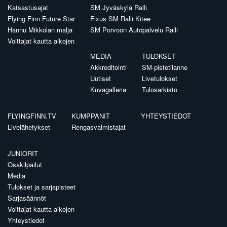
Katsastusajat
SM Jyväskylä Ralli
Flying Finn Future Star
Fixus SM Ralli Kitee
Hannu Mikkolan malja
SM Porvoon Autopalvelu Ralli
Voittajat kautta aikojen
MEDIA
TULOKSET
Akkreditointi
SM-pistetilanne
Uutiset
Livetulokset
Kuvagalleria
Tulosarkisto
FLYINGFINN.TV
KUMPPANIT
YHTEYSTIEDOT
Livelähetykset
Rengasvalmistajat
JUNIORIT
Osakilpailut
Media
Tulokset ja sarjapisteet
Sarjasäännöt
Voittajat kautta aikojen
Yhteystiedot