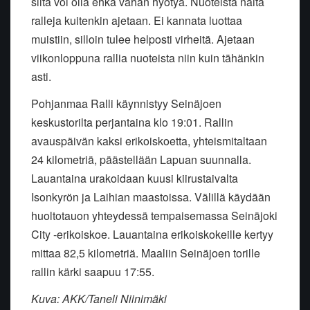
siitä voi olla ehkä vähän hyötyä. Nuoteista näitä
ralleja kuitenkin ajetaan. Ei kannata luottaa
muistiin, silloin tulee helposti virheitä. Ajetaan
viikonloppuna rallia nuoteista niin kuin tähänkin
asti.
Pohjanmaa Ralli käynnistyy Seinäjoen
keskustorilta perjantaina klo 19:01. Rallin
avauspäivän kaksi erikoiskoetta, yhteismitaltaan
24 kilometriä, päästellään Lapuan suunnalla.
Lauantaina urakoidaan kuusi kiirustaivalta
Isonkyrön ja Laihian maastoissa. Välillä käydään
huoltotauon yhteydessä tempaisemassa Seinäjoki
City -erikoiskoe. Lauantaina erikoiskokeille kertyy
mittaa 82,5 kilometriä. Maaliin Seinäjoen torille
rallin kärki saapuu 17:55.
Kuva: AKK/Taneli Niinimäki