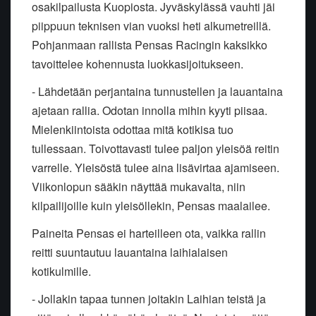
osakilpailusta Kuopiosta. Jyväskylässä vauhti jäi
piippuun teknisen vian vuoksi heti alkumetreillä.
Pohjanmaan rallista Pensas Racingin kaksikko
tavoittelee kohennusta luokkasijoitukseen.
- Lähdetään perjantaina tunnustellen ja lauantaina
ajetaan rallia. Odotan innolla mihin kyyti piisaa.
Mielenkiintoista odottaa mitä kotikisa tuo
tullessaan. Toivottavasti tulee paljon yleisöä reitin
varrelle. Yleisöstä tulee aina lisävirtaa ajamiseen.
Viikonlopun sääkin näyttää mukavalta, niin
kilpailijoille kuin yleisöllekin, Pensas maalailee.
Paineita Pensas ei harteilleen ota, vaikka rallin
reitti suuntautuu lauantaina laihialaisen
kotikulmille.
- Jollakin tapaa tunnen joitakin Laihian teistä ja