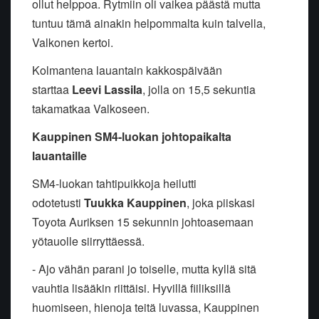
ollut helppoa. Rytmiin oli vaikea päästä mutta
tuntuu tämä ainakin helpommalta kuin talvella,
Valkonen kertoi.
Kolmantena lauantain kakkospäivään
starttaa
Leevi Lassila
, jolla on 15,5 sekuntia
takamatkaa Valkoseen.
Kauppinen SM4-luokan johtopaikalta
lauantaille
SM4-luokan tahtipuikkoja heilutti
odotetusti
Tuukka Kauppinen
, joka piiskasi
Toyota Auriksen 15 sekunnin johtoasemaan
yötauolle siirryttäessä.
- Ajo vähän parani jo toiselle, mutta kyllä sitä
vauhtia lisääkin riittäisi. Hyvillä fiiliksillä
huomiseen, hienoja teitä luvassa, Kauppinen