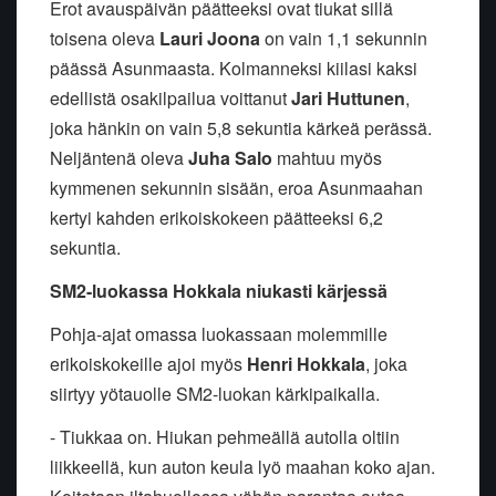
Erot avauspäivän päätteeksi ovat tiukat sillä
toisena oleva
Lauri Joona
on vain 1,1 sekunnin
päässä Asunmaasta. Kolmanneksi kiilasi kaksi
edellistä osakilpailua voittanut
Jari Huttunen
,
joka hänkin on vain 5,8 sekuntia kärkeä perässä.
Neljäntenä oleva
Juha Salo
mahtuu myös
kymmenen sekunnin sisään, eroa Asunmaahan
kertyi kahden erikoiskokeen päätteeksi 6,2
sekuntia.
SM2-luokassa Hokkala niukasti kärjessä
Pohja-ajat omassa luokassaan molemmille
erikoiskokeille ajoi myös
Henri Hokkala
, joka
siirtyy yötauolle SM2-luokan kärkipaikalla.
- Tiukkaa on. Hiukan pehmeällä autolla oltiin
liikkeellä, kun auton keula lyö maahan koko ajan.