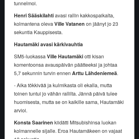
tunnelmoi.
Henri Sääskilahti
avasi rallin kakkospaikalta,
kolmantena oleva
Ville Vatanen
on jäänyt jo 23
sekuntia Kauppisesta.
Hautamäki avasi kärkivauhtia
SM5-luokassa
Ville Hautamäki
otti kisan
komentoonsa avauspäivän päätteeksi ja johtaa
5,7 sekunnin turvin ennen
Arttu Lähdeniemeä
.
- Aika tökkivää ja kulmikasta oli ekalla, mutta
toinen tuntui jo vähän rallilta. Jännä päivä tulee
huomisesta, mutta se on kaikille sama, Hautamäki
arvioi.
Konsta Saarinen
kiidätti Mitsubishinsa luokan
kolmannelle sijalle. Eroa Hautamäkeen on vajaat