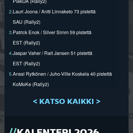
PiekUA (Rally2)
2.
Lauri Joona / Antti Linnaketo 73 pistettä
SAU (Rally2)
3.
Patrick Enok / Silver Simm 59 pistettä
EST (Rally2)
4.
Jaspar Vaher / Rait Jansen 51 pistettä
EST (Rally2)
5.
Anssi Rytkönen / Juho-Ville Koskela 40 pistettä
KoMoKe (Rally2)
< KATSO KAIKKI >
KALENTERI 2026