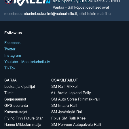
AKK Sports Oy - Kellokukantie 7 - 01300
Vantaa - Sähköpostiosoitteet ovat
muodossa: etunimi.sukunimi@autourheilu.fi, ellei toisin mainittu
Follow us
Facebook
Twitter
Instagram
Youtube - Moottoriurheilu.tv
TikTok
SARJA
OSAKILPAILUT
Luokat ja kilpailijat
SM Ralli Mikkeli
Tiimit
61. Arctic Lapland Rally
Sarjasäännöt
SM Auto Sorsa Riihimäki-ralli
GPS-seuranta
SM Imatra Ralli
Katsastusajat
SM Jyväskylä Ralli
Flying Finn Future Star
Fixus SM Ralli Kitee
Hannu Mikkolan malja
SM Porvoon Autopalvelu Ralli