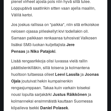
pienet virheet ajosta pois niin hyvä siitä tulee.
Loppupäivä saatiinkin sitten vaan ajella maaliin,
Välilä kertoi.
Jos joskus rallissa on "paikka", niin sitä erikoiskoe
nelosen ojassa piileskellyt kivi todellakin oli.
Samaan paikkaan renkaansa tuhosivat Valkosen
lisäksi SM3-luokan kuljettajista
Jere
Pensas
ja
Niko Patajoki
.
Lisää rengasrikkoja olisi luvassa vielä rallin
päätöslenkilläkin, sillä toisena ja kolmantena
huoltoon tultaessa olleet
Leevi Lassila
ja
Joonas
Ojala
joutuivat hekin kumpainenkin
rengasjumppaan. Takaa kuin varkain toiseksi
nousi lopulta sarjakärki
Justus Räikkönen
ja
kolmanneksi ensimmäistä kauttaan Suomessa
kilpaileva tsekki
Daniel Polasek
.