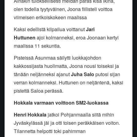
Ainakin tuloksellisesti meidän paras kisa ikinä,
olen todella tyytyväinen, Joona fiilisteli voittoa
viimeisen erikoiskokeen maalissa
Kaksi edellistä kilpailua voittanut
Jari
Huttunen
ajoi kolmanneksi, eroa Joonaan kertyi
maalissa 11 sekuntia.
Pisteissä Asunmaa säilytti luokkajohdon
kakkossijasta huolimatta, Joona nousi toiseksi ja
tänään neljänneksi ajanut
Juha Salo
putosi sijan
verran kolmanneksi. Huttunen on neljäntenä, kaksi
pistettä Saloa perässä.
Hokkala varmaan voittoon SM2-luokassa
Henri Hokkala
jatkoi Pohjanmaalla siitä mihin
Jyväskylässä jäi ja otti toisen peräkkäisen voiton.
Tilannetta helpotti toki pahimman