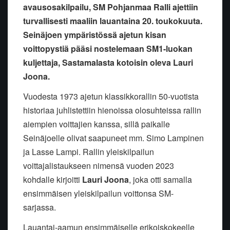
avausosakilpailu, SM Pohjanmaa Ralli ajettiin
turvallisesti maaliin lauantaina 20. toukokuuta.
Seinäjoen ympäristössä ajetun kisan
voittopystiä pääsi nostelemaan SM1-luokan
kuljettaja, Sastamalasta kotoisin oleva Lauri
Joona.
Vuodesta 1973 ajetun klassikkorallin 50-vuotista
historiaa juhlistettiin hienoissa olosuhteissa rallin
aiempien voittajien kanssa, sillä paikalle
Seinäjoelle olivat saapuneet mm. Simo Lampinen
ja Lasse Lampi. Rallin yleiskilpailun
voittajalistaukseen nimensä vuoden 2023
kohdalle kirjoitti
Lauri Joona
, joka otti samalla
ensimmäisen yleiskilpailun voittonsa SM-
sarjassa.
Lauantai-aamun ensimmäiselle erikoiskokeelle