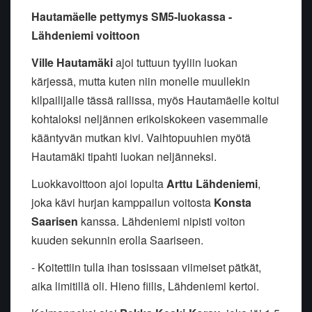
Hautamäelle pettymys SM5-luokassa -
Lähdeniemi voittoon
Ville Hautamäki
ajoi tuttuun tyyliin luokan
kärjessä, mutta kuten niin monelle muullekin
kilpailijalle tässä rallissa, myös Hautamäelle koitui
kohtaloksi neljännen erikoiskokeen vasemmalle
kääntyvän mutkan kivi. Vaihtopuuhien myötä
Hautamäki tipahti luokan neljänneksi.
Luokkavoittoon ajoi lopulta
Arttu Lähdeniemi
,
joka kävi hurjan kamppailun voitosta
Konsta
Saarisen
kanssa. Lähdeniemi nipisti voiton
kuuden sekunnin erolla Saariseen.
- Koitettiin tulla ihan tosissaan viimeiset pätkät,
aika limitillä oli. Hieno fiilis, Lähdeniemi kertoi.