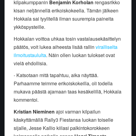
kilpakumppanin
Benjamin Korholan
rengasrikko
kisan neljännellä erikoiskokeella. Tämän jälkeen
Hokkala sai tyylitellä ilman suurempia paineita
ykköspysteille.
Hokkalan voittoa uhkaa tosin vastalausekäsittelyn
päätös, voit lukea aiheesta lisää rallin
viralliselta
ilmoitustaululta
. Näin ollen luokan tulokset ovat
vielä ehdollisia.
- Katsotaan mitä tapahtuu, aika näyttää.
Parhaamme teimme erikoiskokeilla, oli todella
mukava päästä ajamaan taas kesäkelillä, Hokkala
kommentoi.
Kristian Nieminen
ajoi varman kilpailun
käskyttämällä Rally3 Fiestansa luokan toiselle
sijalle, Jesse Kallio kiilasi palkintokorokkeen