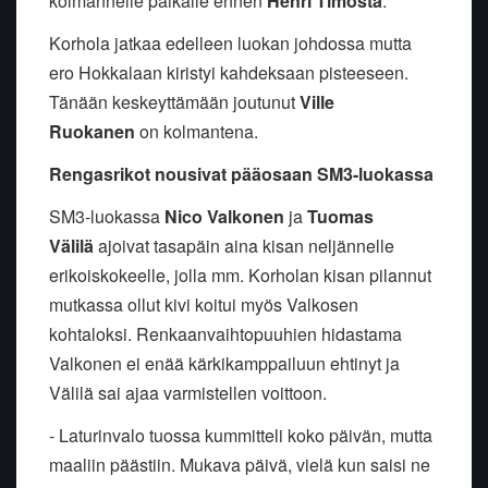
kolmannelle paikalle ennen
Henri Timosta
.
Korhola jatkaa edelleen luokan johdossa mutta
ero Hokkalaan kiristyi kahdeksaan pisteeseen.
Tänään keskeyttämään joutunut
Ville
Ruokanen
on kolmantena.
Rengasrikot nousivat pääosaan SM3-luokassa
SM3-luokassa
Nico Valkonen
ja
Tuomas
Välilä
ajoivat tasapäin aina kisan neljännelle
erikoiskokeelle, jolla mm. Korholan kisan pilannut
mutkassa ollut kivi koitui myös Valkosen
kohtaloksi. Renkaanvaihtopuuhien hidastama
Valkonen ei enää kärkikamppailuun ehtinyt ja
Välilä sai ajaa varmistellen voittoon.
- Laturinvalo tuossa kummitteli koko päivän, mutta
maaliin päästiin. Mukava päivä, vielä kun saisi ne