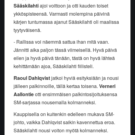
Sääskilahti
ajoi voittoon ja otti kauden toiset
ykköspisteensä. Varmasti molempina päivinä
kärjen tuntumassa ajanut Sääskilahti oli maalissa
tyytyväisenä.
- Rallissa voi näemmä sattua ihan mitä vaan.
Jännitti aika paljon tässä viimeisellä. Hyvä päivä
eilen ja hyvä päivä tänään, tästä on hyvä lähteä
kehittämään ajoa, Sääskilahti fiilisteli.
Raoul Dahlqvist
jatkoi hyviä esityksiään ja nousi
jälleen palkinnoille, tällä kertaa toisena.
Verneri
Aallontie
otti ensimmäisen palkintosijoituksensa
SM-sarjassa nousemalla kolmanneksi.
Kauppisella on kuitenkin edelleen mukava SM-
johto, vaikka Dahlqvist saikin kavennettua eroa.
Sääskilahti nousi voiton myötä kolmanneksi.