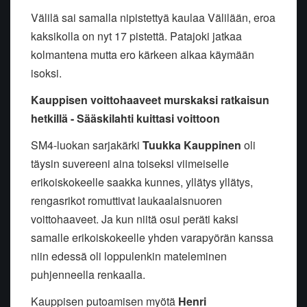
Välilä sai samalla nipistettyä kaulaa Välilään, eroa
kaksikolla on nyt 17 pistettä. Patajoki jatkaa
kolmantena mutta ero kärkeen alkaa käymään
isoksi.
Kauppisen voittohaaveet murskaksi ratkaisun
hetkillä - Sääskilahti kuittasi voittoon
SM4-luokan sarjakärki
Tuukka Kauppinen
oli
täysin suvereeni aina toiseksi viimeiselle
erikoiskokeelle saakka kunnes, yllätys yllätys,
rengasrikot romuttivat laukaalaisnuoren
voittohaaveet. Ja kun niitä osui peräti kaksi
samalle erikoiskokeelle yhden varapyörän kanssa
niin edessä oli loppulenkin mateleminen
puhjenneella renkaalla.
Kauppisen putoamisen myötä
Henri