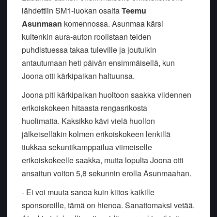
lähdettiin SM1-luokan osalta
Teemu
Asunmaan
komennossa. Asunmaa kärsi
kuitenkin aura-auton roolistaan teiden
puhdistuessa takaa tuleville ja joutuikin
antautumaan heti päivän ensimmäisellä, kun
Joona otti kärkipaikan haltuunsa.
Joona piti kärkipaikan huoltoon saakka viidennen
erikoiskokeen hitaasta rengasrikosta
huolimatta. Kaksikko kävi vielä huollon
jälkeiselläkin kolmen erikoiskokeen lenkillä
tiukkaa sekuntikamppailua viimeiselle
erikoiskokeelle saakka, mutta lopulta Joona otti
ansaitun voiton 5,8 sekunnin erolla Asunmaahan.
- Ei voi muuta sanoa kuin kiitos kaikille
sponsoreille, tämä on hienoa. Sanattomaksi vetää.