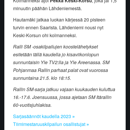
Kolmanneksi ajoi
Pekka Keski-Korsu
, joka jäi 1,5
minuutin päähän Lähdeniemestä.
Hautamäki jatkaa luokan kärjessä 20 pisteen
turvin ennen Saarista. Lähdeniemi nousi nyt
Keski-Korsun ohi kolmanneksi.
Ralli SM -osakilpailujen koostelähetykset
esitetään tällä kaudella jo kisaviikonlopun
sunnuntaisin Yle TV2:lla ja Yle Areenassa. SM
Pohjanmaa Rallin parhaat palat ovat vuorossa
sunnuntaina 21.5. klo 18:15.
Rallin SM-sarja jatkuu vajaan kuukauden kuluttua
16.-17.6. Joensuussa, jossa ajetaan SM Itärallin
60-vuotisjuhlakisa.
Sarjasäännöt kaudella 2023
»
Tiimimestaruuskilpailun osallistujat
»