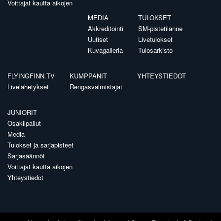
Voittajat kautta aikojen
MEDIA
TULOKSET
Akkreditointi
SM-pistetilanne
Uutiset
Livetulokset
Kuvagalleria
Tulosarkisto
FLYINGFINN.TV
KUMPPANIT
YHTEYSTIEDOT
Livelähetykset
Rengasvalmistajat
JUNIORIT
Osakilpailut
Media
Tulokset ja sarjapisteet
Sarjasäännöt
Voittajat kautta aikojen
Yhteystiedot