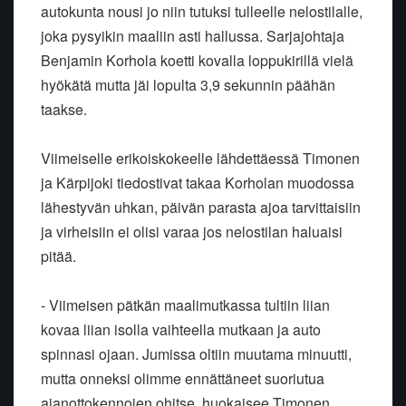
autokunta nousi jo niin tutuksi tulleelle nelostilalle,
joka pysyikin maaliin asti hallussa. Sarjajohtaja
Benjamin Korhola koetti kovalla loppukirillä vielä
hyökätä mutta jäi lopulta 3,9 sekunnin päähän
taakse.
Viimeiselle erikoiskokeelle lähdettäessä Timonen
ja Kärpijoki tiedostivat takaa Korholan muodossa
lähestyvän uhkan, päivän parasta ajoa tarvittaisiin
ja virheisiin ei olisi varaa jos nelostilan haluaisi
pitää.
- Viimeisen pätkän maalimutkassa tultiin liian
kovaa liian isolla vaihteella mutkaan ja auto
spinnasi ojaan. Jumissa oltiin muutama minuutti,
mutta onneksi olimme ennättäneet suoriutua
ajanottokennojen ohitse, huokaisee Timonen.