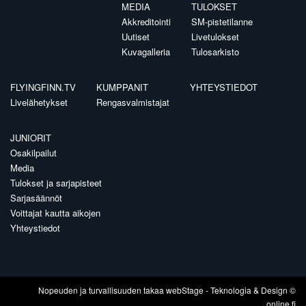
MEDIA
TULOKSET
Akkreditointi
SM-pistetilanne
Uutiset
Livetulokset
Kuvagalleria
Tulosarkisto
FLYINGFINN.TV
KUMPPANIT
YHTEYSTIEDOT
Livelähetykset
Rengasvalmistajat
JUNIORIT
Osakilpailut
Media
Tulokset ja sarjapisteet
Sarjasäännöt
Voittajat kautta aikojen
Yhteystiedot
Nopeuden ja turvallisuuden takaa
webStage
- Teknologia & Design ©
online.fi