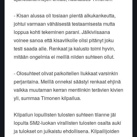
- Kisan alussa oli tosiaan pientä alkukankeutta,
johtui varmaan vähäisestä testaamisesta mutta
loppua kohti tekeminen parani. Jälkiviisaana
voinee sanoa että kisaviikolle olisi pitänyt joku
testi saada alle. Renkaat ja kalusto toimi hyvin,
mitään ongelmia ei meillä niiden suhteen ollut.
- Olosuhteet olivat paikoitellen liukkaat varsinkin
perjantaina. Meillä onneksi säästyi renkaat ehjinä
vaikka muutaman kerran mentiinkin terävien kivien
yli, summaa Timonen kilpailua.
Kilpailun lopullisten tulosten suhteen tilanne jäi
lopulta SM2-luokan virallisten tulosten osalta auki
ja tulokset on julkaistu ehdollisena. Kilpailijoiden