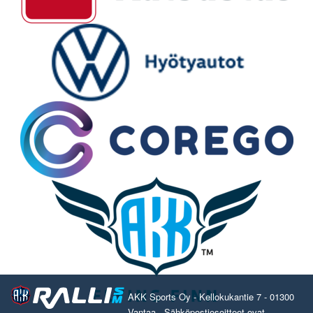
AKK Sports Oy - Kellokukantie 7 - 01300
Vantaa - Sähköpostiosoitteet ovat