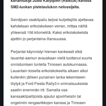
kartanlukija Jussi Kärpijoen (RaisUA) kanssa
SM2-luokan pistetaulukon nelossijalta.
Seinäjoen osakilpailu tarjosi kuljettajille ajettavaa
kahdeksan erikoiskokeen verran, mittaa näillä
yhteensä 106 kilometriä. Kaksi erikoiskokeista
ajettiin jo perjantaina illansuussa.
Perjantai käynnistyi hieman kankeasti eikä
lauantai-aamun avauskaan vielä tuottanut suuria
onnistumisen tunteita Timosen autokunnassa.
Lauantain toiselta erikoiskokeelta alkaen alkoi
kuitenkin jälleen punainen lanka tekemiseen
löytyä ja Ford Fiesta Rally3:n ominaisuuksista
saatiin enemmän irti. Samalla osa
kanssakilpailijoista ajautui ajovirheisiin tai
ongelmiin rengasrikkojen kanssa ja Timosen