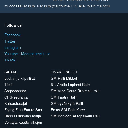
muodossa: etunimi.sukunimi@autourheilu.fi, ellei toisin mainittu
Follow us
Facebook
Twitter
Instagram
Youtube - Moottoriurheilu.tv
TikTok
SARJA
OSAKILPAILUT
Luokat ja kilpailijat
SM Ralli Mikkeli
Tiimit
61. Arctic Lapland Rally
Sarjasäännöt
SM Auto Sorsa Riihimäki-ralli
GPS-seuranta
SM Imatra Ralli
Katsastusajat
SM Jyväskylä Ralli
Flying Finn Future Star
Fixus SM Ralli Kitee
Hannu Mikkolan malja
SM Porvoon Autopalvelu Ralli
Voittajat kautta aikojen