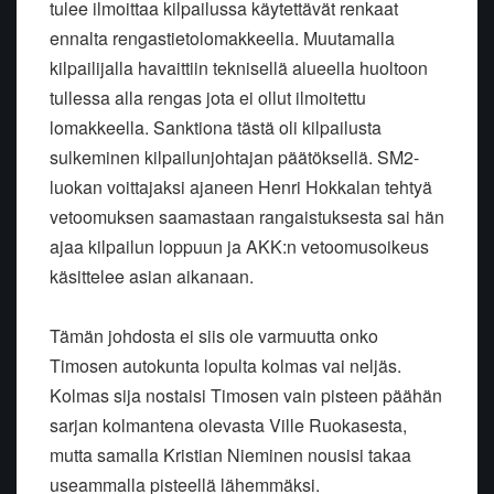
tulee ilmoittaa kilpailussa käytettävät renkaat
ennalta rengastietolomakkeella. Muutamalla
kilpailijalla havaittiin teknisellä alueella huoltoon
tullessa alla rengas jota ei ollut ilmoitettu
lomakkeella. Sanktiona tästä oli kilpailusta
sulkeminen kilpailunjohtajan päätöksellä. SM2-
luokan voittajaksi ajaneen Henri Hokkalan tehtyä
vetoomuksen saamastaan rangaistuksesta sai hän
ajaa kilpailun loppuun ja AKK:n vetoomusoikeus
käsittelee asian aikanaan.
Tämän johdosta ei siis ole varmuutta onko
Timosen autokunta lopulta kolmas vai neljäs.
Kolmas sija nostaisi Timosen vain pisteen päähän
sarjan kolmantena olevasta Ville Ruokasesta,
mutta samalla Kristian Nieminen nousisi takaa
useammalla pisteellä lähemmäksi.