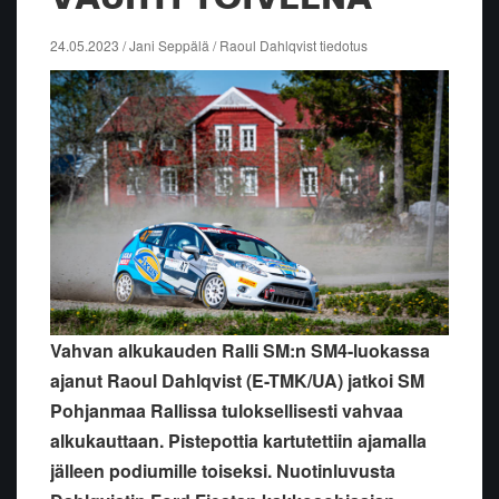
24.05.2023 / Jani Seppälä / Raoul Dahlqvist tiedotus
Vahvan alkukauden Ralli SM:n SM4-luokassa
ajanut Raoul Dahlqvist (E-TMK/UA) jatkoi SM
Pohjanmaa Rallissa tuloksellisesti vahvaa
alkukauttaan. Pistepottia kartutettiin ajamalla
jälleen podiumille toiseksi. Nuotinluvusta