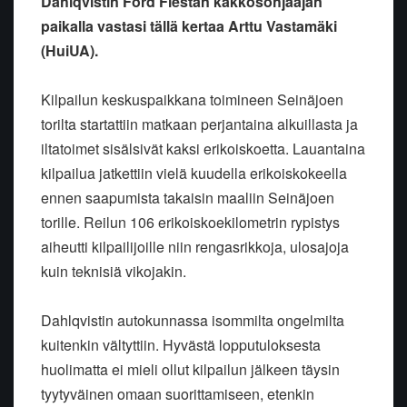
Dahlqvistin Ford Fiestan kakkosohjaajan
paikalla vastasi tällä kertaa Arttu Vastamäki
(HuiUA).
Kilpailun keskuspaikkana toimineen Seinäjoen
torilta startattiin matkaan perjantaina alkuillasta ja
iltatoimet sisälsivät kaksi erikoiskoetta. Lauantaina
kilpailua jatkettiin vielä kuudella erikoiskokeella
ennen saapumista takaisin maaliin Seinäjoen
torille. Reilun 106 erikoiskoekilometrin rypistys
aiheutti kilpailijoille niin rengasrikkoja, ulosajoja
kuin teknisiä vikojakin.
Dahlqvistin autokunnassa isommilta ongelmilta
kuitenkin vältyttiin. Hyvästä lopputuloksesta
huolimatta ei mieli ollut kilpailun jälkeen täysin
tyytyväinen omaan suorittamiseen, etenkin