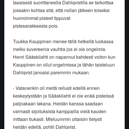
tasaisesti suorittaneella Dahlqvistilla se tarkoittaa
jossakin kohtaa sitä, että nollan jälkeen toiseksi
huonoimmat pisteet tippuvat
pistesarakkeesta pois.
Tuukka Kauppinen menee tällä hetkellä luokassa
melko suvereenia vauhtia jos ei ole ongelmia.
Henri Sääskilahti on napannut kahdesti voiton kun
Kauppinen on ollut ongelmissa ja tähän taisteluun
Dahlqvist janoaisi paremmin mukaan.
- Vatanenkin oli meitä reilusti edellä ennen
keskeytystään ja Sääskilahti ei ole enää pisteissä
paljoakaan takana. Heidän kanssa saadaan
varmasti sijoituksista kamppailla vielä kauden
mittaan tiukasti. Mieluummin oltaisiin tietysti
heidän edellä, pohtii Dahlqvist.