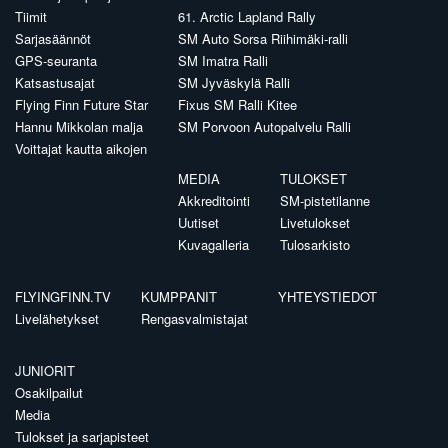
Tiimit
61. Arctic Lapland Rally
Sarjasäännöt
SM Auto Sorsa Riihimäki-ralli
GPS-seuranta
SM Imatra Ralli
Katsastusajat
SM Jyväskylä Ralli
Flying Finn Future Star
Fixus SM Ralli Kitee
Hannu Mikkolan malja
SM Porvoon Autopalvelu Ralli
Voittajat kautta aikojen
MEDIA
TULOKSET
Akkreditointi
SM-pistetilanne
Uutiset
Livetulokset
Kuvagalleria
Tulosarkisto
FLYINGFINN.TV
KUMPPANIT
YHTEYSTIEDOT
Livelähetykset
Rengasvalmistajat
JUNIORIT
Osakilpailut
Media
Tulokset ja sarjapisteet