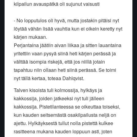
kilpailun avauspätkä oli sujunut vaisusti
- No lopputulos oli hyvä, mutta jostakin pitäisi nyt
löytää vähän lisää vauhtia kun ei oikein keretty nyt
kärjen mukaan.
Perjantaina jäätiin aivan liikaa ja sitten lauantaina
yritettiin vaan pysyä siinä heti kärjen perässä ja
välttää isompia riskejä, että jos niillä jotain
tapahtuu niin ollaan heti siinä perässä. Se toimi
nyt tällä kertaa, toteaa Dahlqvist.
Talven kisoista tuli kolmossija, hylkäys ja
kakkossija, joiden jatkeeksi nyt tuli jälleen
kakkossija. Pistetilanteessa se oikeuttaa toiseksi,
kun kauden seitsemästä osakilpailusta neljä on
ajettu. Hylkäyksestä tullut nolla pistettä kulkee
rasitteena mukana kauden loppuun asti, joten