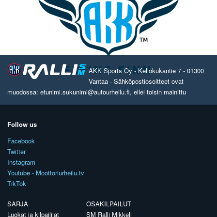
AKK Sports Oy - Kellokukantie 7 - 01300
Vantaa - Sähköpostiosoitteet ovat
muodossa: etunimi.sukunimi@autourheilu.fi, ellei toisin mainittu
Follow us
Facebook
Twitter
Instagram
Youtube - Moottoriurheilu.tv
TikTok
SARJA
OSAKILPAILUT
Luokat ja kilpailijat
SM Ralli Mikkeli