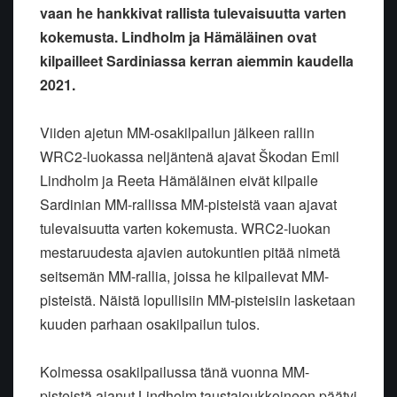
vaan he hankkivat rallista tulevaisuutta varten
kokemusta. Lindholm ja Hämäläinen ovat
kilpailleet Sardiniassa kerran aiemmin kaudella
2021.
Viiden ajetun MM-osakilpailun jälkeen rallin
WRC2-luokassa neljäntenä ajavat Škodan Emil
Lindholm ja Reeta Hämäläinen eivät kilpaile
Sardinian MM-rallissa MM-pisteistä vaan ajavat
tulevaisuutta varten kokemusta. WRC2-luokan
mestaruudesta ajavien autokuntien pitää nimetä
seitsemän MM-rallia, joissa he kilpailevat MM-
pisteistä. Näistä lopullisiin MM-pisteisiin lasketaan
kuuden parhaan osakilpailun tulos.
Kolmessa osakilpailussa tänä vuonna MM-
pisteistä ajanut Lindholm taustajoukkoineen päätyi