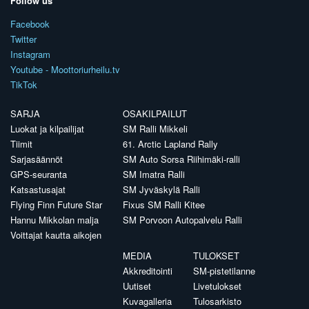
Follow us
Facebook
Twitter
Instagram
Youtube - Moottoriurheilu.tv
TikTok
SARJA
OSAKILPAILUT
Luokat ja kilpailijat
SM Ralli Mikkeli
Tiimit
61. Arctic Lapland Rally
Sarjasäännöt
SM Auto Sorsa Riihimäki-ralli
GPS-seuranta
SM Imatra Ralli
Katsastusajat
SM Jyväskylä Ralli
Flying Finn Future Star
Fixus SM Ralli Kitee
Hannu Mikkolan malja
SM Porvoon Autopalvelu Ralli
Voittajat kautta aikojen
MEDIA
TULOKSET
Akkreditointi
SM-pistetilanne
Uutiset
Livetulokset
Kuvagalleria
Tulosarkisto