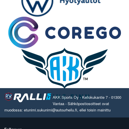
AKK Sports Oy - Kellokukantie 7 - 01300
Vantaa - Sähköpostiosoitteet ovat
muodossa: etunimi.sukunimi@autourheilu.fi, ellei toisin mainittu