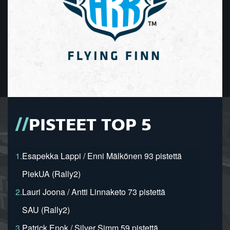
PISTEET TOP 5
1.
Esapekka Lappi / Enni Mälkönen 93 pistettä
PiekUA (Rally2)
2.
Lauri Joona / Antti Linnaketo 73 pistettä
SAU (Rally2)
3.
Patrick Enok / Silver Simm 59 pistettä