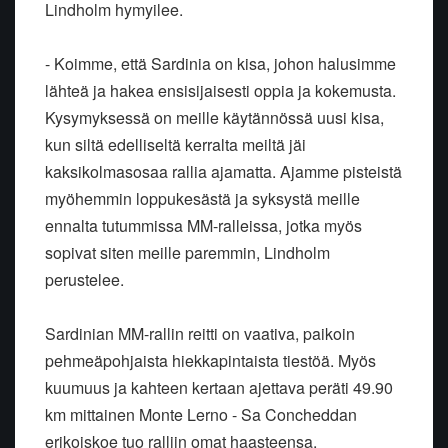
Lindholm hymyilee.
- Koimme, että Sardinia on kisa, johon halusimme
lähteä ja hakea ensisijaisesti oppia ja kokemusta.
Kysymyksessä on meille käytännössä uusi kisa,
kun siltä edelliseltä kerralta meiltä jäi
kaksikolmasosaa rallia ajamatta. Ajamme pisteistä
myöhemmin loppukesästä ja syksystä meille
ennalta tutummissa MM-ralleissa, jotka myös
sopivat siten meille paremmin, Lindholm
perustelee.
Sardinian MM-rallin reitti on vaativa, paikoin
pehmeäpohjaista hiekkapintaista tiestöä. Myös
kuumuus ja kahteen kertaan ajettava peräti 49.90
km mittainen Monte Lerno - Sa Concheddan
erikoiskoe tuo ralliin omat haasteensa.