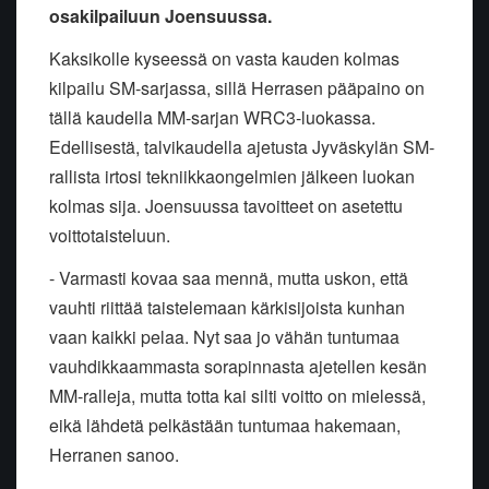
osakilpailuun Joensuussa.
Kaksikolle kyseessä on vasta kauden kolmas
kilpailu SM-sarjassa, sillä Herrasen pääpaino on
tällä kaudella MM-sarjan WRC3-luokassa.
Edellisestä, talvikaudella ajetusta Jyväskylän SM-
rallista irtosi tekniikkaongelmien jälkeen luokan
kolmas sija. Joensuussa tavoitteet on asetettu
voittotaisteluun.
- Varmasti kovaa saa mennä, mutta uskon, että
vauhti riittää taistelemaan kärkisijoista kunhan
vaan kaikki pelaa. Nyt saa jo vähän tuntumaa
vauhdikkaammasta sorapinnasta ajetellen kesän
MM-ralleja, mutta totta kai silti voitto on mielessä,
eikä lähdetä pelkästään tuntumaa hakemaan,
Herranen sanoo.