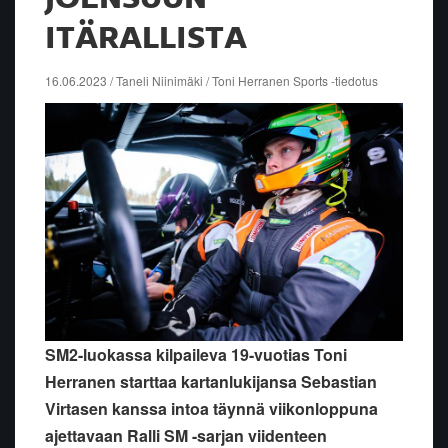
ITÄRALLISTA
16.06.2023 / Taneli Niinimäki / Toni Herranen Sports -tiedotus
SM2-luokassa kilpaileva 19-vuotias Toni
Herranen starttaa kartanlukijansa Sebastian
Virtasen kanssa intoa täynnä viikonloppuna
ajettavaan Ralli SM -sarjan viidenteen