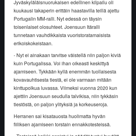
Jyväskyläläisnuorukaisen edellinen kilpailu oli
kuukausi takaperin erittäin haastavilla teillä ajettu
Portugalin MM-ralli. Nyt edessä on täysin
toisenlaiset olosuhteet. Joensuun Itäralli
tunnetaan vauhdikkaista vuoristoratamaisista
erikoiskokeistaan.
- Nyt ei ainakaan tarvitse väistellä niin paljon kiviä
kuin Portugalissa. Voi ihan oikeasti keskittyä
ajamiseen. Tykkään kyllä enemmän tuollaisesta
kovavauhtisesta tiestä, ei ole varmaan mitään
kinttupolkua luvassa. Viimeksi vuonna 2020 kun
ajettiin Joensuun seudulla talvikisa, niin tykkäsin
tiestöstä, on paljon ylityksiä ja korkeuseroja.
Herranen sai kisatauosta huolimatta hyvän
fiiliksen ajamiseen torstain ennakkotesteissä.