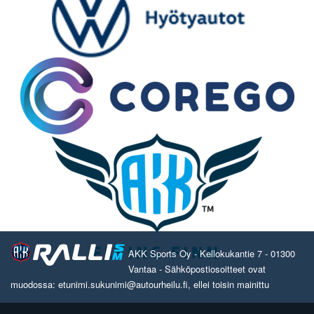
AKK Sports Oy - Kellokukantie 7 - 01300
Vantaa - Sähköpostiosoitteet ovat
muodossa: etunimi.sukunimi@autourheilu.fi, ellei toisin mainittu