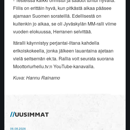
- Testeissä kaikki onnistui ja säädöt tuntui hyvältä.
Fiilis on erittäin hyvä, kun pitkästä aikaa pääsee
ajamaan Suomen sorateillä. Edellisestä on
kuitenkin jo aikaa, se oli Jyväskylän MM-ralli viime
vuoden elokuussa, Herranen selvittää.
Itäralli käynnistyy perjantai-iltana kahdella
erikoiskokeella, jonka jälkeen lauantaina ajetaan
vielä seitsemän ek:ta. Rallia voit seurata suorana
Moottoriurheilu.tv:n YouTube-kanavalla.
Kuva: Hannu Rainamo
UUSIMMAT
06.08.2026