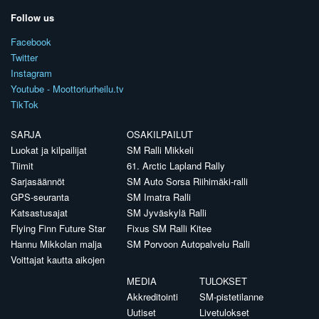
Follow us
Facebook
Twitter
Instagram
Youtube - Moottoriurheilu.tv
TikTok
SARJA
OSAKILPAILUT
Luokat ja kilpailijat
SM Ralli Mikkeli
Tiimit
61. Arctic Lapland Rally
Sarjasäännöt
SM Auto Sorsa Riihimäki-ralli
GPS-seuranta
SM Imatra Ralli
Katsastusajat
SM Jyväskylä Ralli
Flying Finn Future Star
Fixus SM Ralli Kitee
Hannu Mikkolan malja
SM Porvoon Autopalvelu Ralli
Voittajat kautta aikojen
MEDIA
TULOKSET
Akkreditointi
SM-pistetilanne
Uutiset
Livetulokset