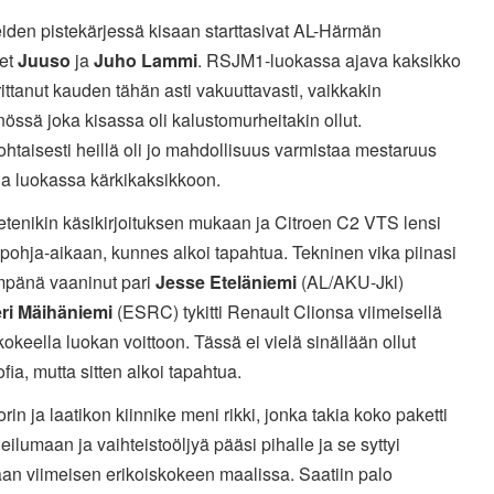
iden pistekärjessä kisaan starttasivat AL-Härmän
set
Juuso
ja
Juho Lammi
. RSJM1-luokassa ajava kaksikko
rittanut kauden tähän asti vakuuttavasti, vaikkakin
össä joka kisassa oli kalustomurheitakin ollut.
htaisesti heillä oli jo mahdollisuus varmistaa mestaruus
la luokassa kärkikaksikkoon.
etenikin käsikirjoituksen mukaan ja Citroen C2 VTS lensi
 pohja-aikaan, kunnes alkoi tapahtua. Tekninen vika piinasi
impänä vaaninut pari
Jesse Eteläniemi
(AL/AKU-Jkl)
ri Mäihäniemi
(ESRC) tykitti Renault Clionsa viimeisellä
kokeella luokan voittoon. Tässä ei vielä sinällään ollut
ofia, mutta sitten alkoi tapahtua.
orin ja laatikon kiinnike meni rikki, jonka takia koko paketti
eilumaan ja vaihteistoöljyä pääsi pihalle ja se syttyi
an viimeisen erikoiskokeen maalissa. Saatiin palo