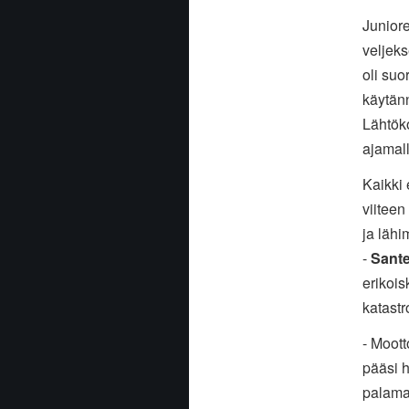
Juniore
veljek
oli suo
käytänn
Lähtöko
ajamal
Kaikki 
viiteen
ja läh
-
Sante
erikois
katastr
- Moott
pääsi h
palama