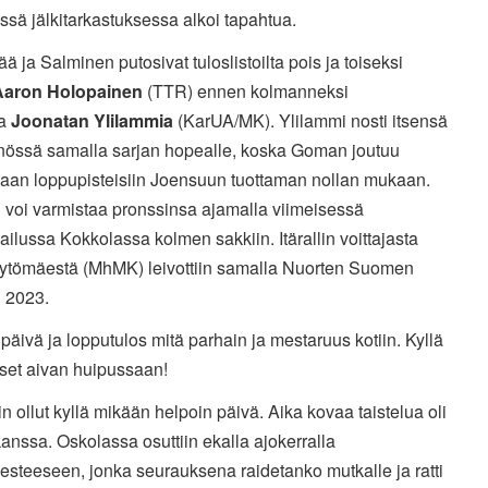
ssä jälkitarkastuksessa alkoi tapahtua.
 ja Salminen putosivat tuloslistoilta pois ja toiseksi
Aaron Holopainen
(TTR) ennen kolmanneksi
ta
Joonatan Ylilammia
(KarUA/MK). Ylilammi nosti itsensä
nössä samalla sarjan hopealle, koska Goman joutuu
aan loppupisteisiin Joensuun tuottaman nollan mukaan.
voi varmistaa pronssinsa ajamalla viimeisessä
ailussa Kokkolassa kolmen sakkiin. Itärallin voittajasta
ytömäestä (MhMK) leivottiin samalla Nuorten Suomen
i 2023.
päivä ja lopputulos mitä parhain ja mestaruus kotiin. Kyllä
ikset aivan huipussaan!
sin ollut kyllä mikään helpoin päivä. Aika kovaa taistelua oli
anssa. Oskolassa osuttiin ekalla ajokerralla
esteeseen, jonka seurauksena raidetanko mutkalle ja ratti