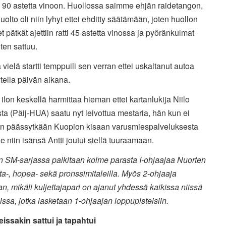
i 90 astetta vinoon. Huollossa saimme ehjän raidetangon,
uolto oli niin lyhyt ettei ehditty säätämään, joten huollon
et pätkät ajettiin ratti 45 astetta vinossa ja pyöränkulmat
ten sattuu.
 vielä startti temppuili sen verran ettei uskaltanut autoa
ella päivän aikana.
ilon keskellä harmittaa hieman ettei kartanlukija Niilo
a (Päij-HUA) saatu nyt leivottua mestaria, hän kun ei
äen päässytkään Kuopion kisaan varusmiespalveluksesta
e niin isänsä Antti joutui siellä tuuraamaan.
n SM-sarjassa palkitaan kolme parasta I-ohjaajaa Nuorten
a-, hopea- sekä pronssimitaleilla. Myös 2-ohjaaja
an, mikäli kuljettajapari on ajanut yhdessä kaikissa niissä
uissa, jotka lasketaan 1-ohjaajan loppupisteisiin.
eissakin sattui ja tapahtui