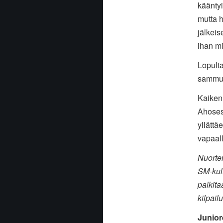
käänty
mutta h
jälkeis
ihan mi
Lopulta
sammut
Kaiken 
Ahosest
yllätt
vapaall
Nuorte
SM-kult
palkita
kilpail
Junior