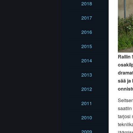
2018
2017
2016
2015
Rallin
2014
osakilp
dramat
2013
sää ja 
onnistu
2012
Seitsem
2011
saatiin
tarjosi
2010
tekniik
2009
jäämis