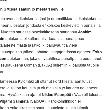
n SM:ssä saatiin jo mestari selville
in avauserikoiskoe tarjosi jo dramatiikkaa, erikoiskokeella
neen ulosajon johdosta erikoiskoe keskeytettiin punaisilla
a. Nuorten sarjassa pistekakkosena startannut
Joakim
in
autokunta ei kuitannut virtuaalista punalippua
ajärjestelmästä ja jatkoi kilpailuvauhtia vielä
omuuspaikan jälkeen ohittaen sarjajohdossa ajaneen
Esko
äen
autokunnan, joka oli vauhtinsa punalipuilla pudottanut.
seurauksena Goman (LakUA) suljettiin kilpailusta tauolle
sa.
lanteessa Kytömäki oli ottanut Ford Fiestallaan tutusti
sa joukkion keulalta ja oli matkalla jo kauden neljänteen
onsa. Hyvää kisaa ajanut
Niklas Mäenpää
(AAU) oli toisena
Viljami Salmista
(SaloUA). Kärkikolmikkoon ei
akaan erikoiskokeilla saatu muutoksia, mutta kilpailun