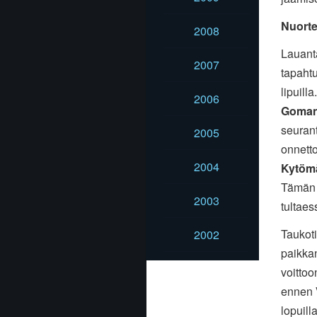
Nuorte
2008
Lauanta
2007
tapahtu
lipuill
2006
Goman
seurant
2005
onnett
2004
Kytöm
Tämän 
2003
tultaes
Taukoti
2002
paikkan
voitto
ennen
lopuill