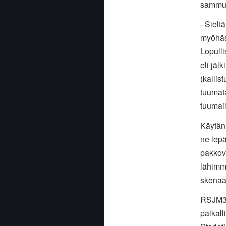
sammute
- Sielt
myöhäst
Lopulli
eli jäl
(kalli
tuumat
tuumai
Käytän
ne lepä
pakkovo
lähimmi
skenaar
RSJM3-
paikall