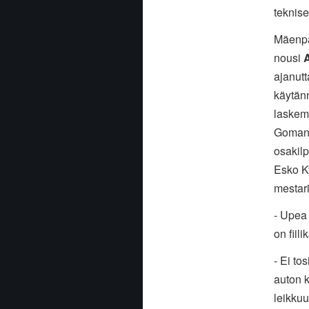
teknise
Mäenpää
nousi
ajanut
käytän
laskem
Goman 
osakilp
Esko K
mestar
- Upea 
on fiil
- Ei to
auton k
leikkuu