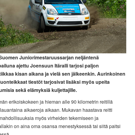
 Suomen Juniorimestaruussarjan neljäntenä
ailuna ajettu Joensuun Itäralli tarjosi paljon
iikkaa kisan aikana ja vielä sen jälkeenkin. Aurinkoinen
luonteikkaat tiestöt tarjosivat lisäksi myös upeita
misia sekä elämyksiä kuljettajille.
än erikoiskokeen ja hieman alle 90 kilometrin reitillä
 lauantaina aikaeroja aikaan. Mukavan haastava reitti
 mahdollisuuksia myös virheiden tekemiseen ja
allakin on aina oma osansa menestyksessä tai siitä paitsi
essä.