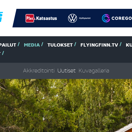
PAILUT
MEDIA
TULOKSET
FLYINGFINN.TV
K
T
Akkreditointi
Uutiset
Kuvagalleria