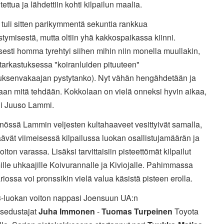
ttua ja lähdettiin kohti kilpailun maalia.
ä tuli sitten parikymmentä sekuntia rankkua
ymisestä, mutta oltiin yhä kakkospaikassa kiinni.
sesti homma tyrehtyi siihen mihin niin monella muullakin,
kitarkastuksessa "koiranluiden pituuteen"
stuksenvakaajan pystytanko). Nyt vähän hengähdetään ja
aan mitä tehdään. Kokkolaan on vielä onneksi hyvin aikaa,
li Juuso Lammi.
nössä Lammin veljesten kultahaaveet vesittyivät samalla,
ävät viimeisessä kilpailussa luokan osallistujamäärän ja
iton varassa. Lisäksi tarvittaisiin pisteettömät kilpailut
lle uhkaajille Koivurannalle ja Kiviojalle. Pahimmassa
iossa voi pronssikin vielä valua käsistä pisteen erolla.
luokan voiton nappasi Joensuun UA:n
isedustajat
Juha Immonen
-
Tuomas Turpeinen
Toyota