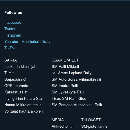
Follow us
Facebook
Twitter
Instagram
Youtube - Moottoriurheilu.tv
TikTok
SARJA
OSAKILPAILUT
Luokat ja kilpailijat
SM Ralli Mikkeli
Tiimit
61. Arctic Lapland Rally
Sarjasäännöt
SM Auto Sorsa Riihimäki-ralli
GPS-seuranta
SM Imatra Ralli
Katsastusajat
SM Jyväskylä Ralli
Flying Finn Future Star
Fixus SM Ralli Kitee
Hannu Mikkolan malja
SM Porvoon Autopalvelu Ralli
Voittajat kautta aikojen
MEDIA
TULOKSET
Akkreditointi
SM-pistetilanne