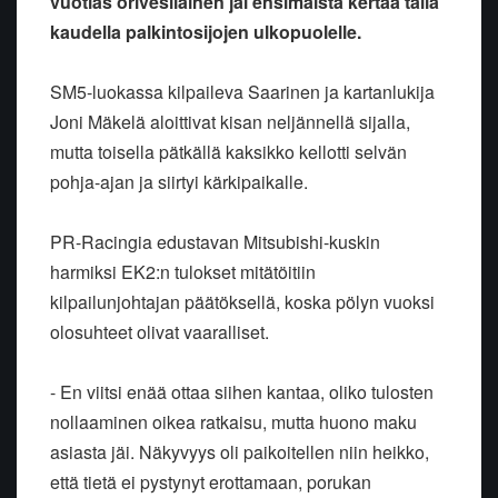
vuotias orivesiläinen jäi ensimäistä kertaa tällä
kaudella palkintosijojen ulkopuolelle.
SM5-luokassa kilpaileva Saarinen ja kartanlukija
Joni Mäkelä aloittivat
kisan neljännellä sijalla,
mutta toisella pätkällä kaksikko kellotti
selvän
pohja-ajan ja siirtyi kärkipaikalle.
PR-Racingia edustavan Mitsubishi-kuskin
harmiksi EK2:n tulokset
mitätöitiin
kilpailunjohtajan päätöksellä, koska pölyn vuoksi
olosuhteet
olivat vaaralliset.
- En viitsi enää ottaa siihen kantaa, oliko tulosten
nollaaminen oikea
ratkaisu, mutta huono maku
asiasta jäi. Näkyvyys oli paikoitellen niin
heikko,
että tietä ei pystynyt erottamaan, porukan