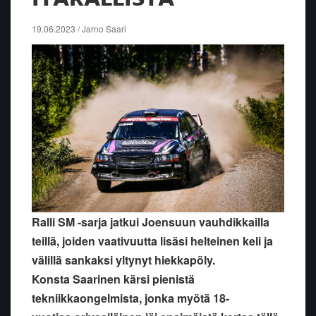
19.06.2023 / Jarno Saari
Ralli SM -sarja jatkui Joensuun vauhdikkailla
teillä, joiden vaativuutta lisäsi helteinen keli ja
välillä sankaksi yltynyt hiekkapöly.
Konsta Saarinen kärsi pienistä
tekniikkaongelmista, jonka myötä 18-