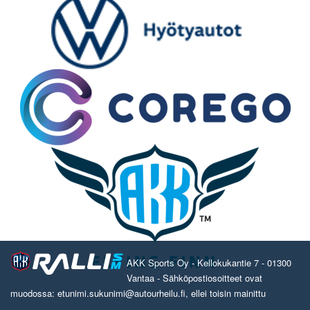
AKK Sports Oy - Kellokukantie 7 - 01300
Vantaa - Sähköpostiosoitteet ovat
muodossa: etunimi.sukunimi@autourheilu.fi, ellei toisin mainittu