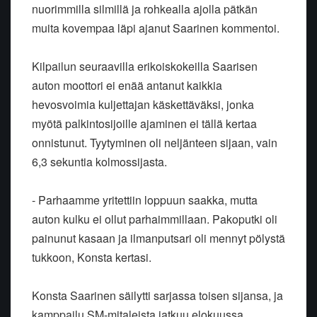
nuorimmilla silmillä
ja rohkealla ajolla pätkän
muita kovempaa läpi ajanut Saarinen
kommentoi.
Kilpailun seuraavilla erikoiskokeilla Saarisen
auton moottori ei enää
antanut kaikkia
hevosvoimia kuljettajan käskettäväksi, jonka
myötä
palkintosijoille ajaminen ei tällä kertaa
onnistunut. Tyytyminen oli
neljänteen sijaan, vain
6,3 sekuntia kolmossijasta.
- Parhaamme yritettiin loppuun saakka, mutta
auton kulku ei ollut
parhaimmillaan. Pakoputki oli
painunut kasaan ja ilmanputsari oli mennyt
pölystä
tukkoon, Konsta kertasi.
Konsta Saarinen säilytti sarjassa toisen sijansa, ja
kamppailu
SM-mitaleista jatkuu elokuussa