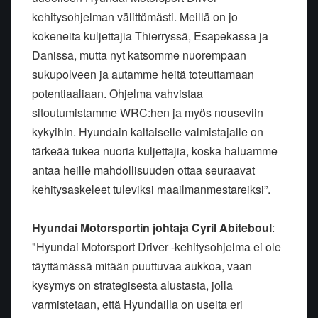
kehitysohjelman välittömästi. Meillä on jo
kokeneita kuljettajia Thierryssä, Esapekassa ja
Danissa, mutta nyt katsomme nuorempaan
sukupolveen ja autamme heitä toteuttamaan
potentiaaliaan. Ohjelma vahvistaa
sitoutumistamme WRC:hen ja myös nouseviin
kykyihin. Hyundain kaltaiselle valmistajalle on
tärkeää tukea nuoria kuljettajia, koska haluamme
antaa heille mahdollisuuden ottaa seuraavat
kehitysaskeleet tuleviksi maailmanmestareiksi”.
Hyundai Motorsportin johtaja Cyril Abiteboul
:
"Hyundai Motorsport Driver -kehitysohjelma ei ole
täyttämässä mitään puuttuvaa aukkoa, vaan
kysymys on strategisesta alustasta, jolla
varmistetaan, että Hyundailla on useita eri