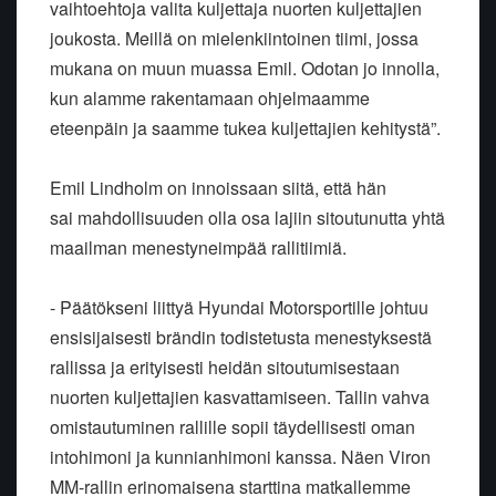
vaihtoehtoja valita kuljettaja nuorten kuljettajien
joukosta. Meillä on mielenkiintoinen tiimi, jossa
mukana on muun muassa Emil. Odotan jo innolla,
kun alamme rakentamaan ohjelmaamme
eteenpäin ja saamme tukea kuljettajien kehitystä”.
Emil Lindholm on innoissaan siitä, että hän
sai mahdollisuuden olla osa lajiin sitoutunutta yhtä
maailman menestyneimpää rallitiimiä.
- Päätökseni liittyä Hyundai Motorsportille johtuu
ensisijaisesti brändin todistetusta menestyksestä
rallissa ja erityisesti heidän sitoutumisestaan
nuorten kuljettajien kasvattamiseen. Tallin vahva
omistautuminen rallille sopii täydellisesti oman
intohimoni ja kunnianhimoni kanssa. Näen Viron
MM-rallin erinomaisena starttina matkallemme