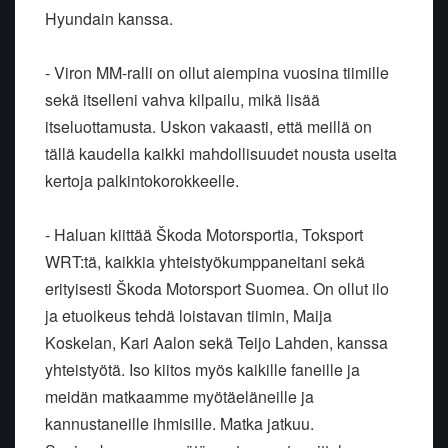
Hyundain kanssa.
- Viron MM-ralli on ollut aiempina vuosina tiimille
sekä itselleni vahva kilpailu, mikä lisää
itseluottamusta. Uskon vakaasti, että meillä on
tällä kaudella kaikki mahdollisuudet nousta useita
kertoja palkintokorokkeelle.
- Haluan kiittää Škoda Motorsportia, Toksport
WRT:tä, kaikkia yhteistyökumppaneitani sekä
erityisesti Škoda Motorsport Suomea. On ollut ilo
ja etuoikeus tehdä loistavan tiimin, Maija
Koskelan, Kari Aalon sekä Teijo Lahden, kanssa
yhteistyötä. Iso kiitos myös kaikille faneille ja
meidän matkaamme myötäeläneille ja
kannustaneille ihmisille. Matka jatkuu.