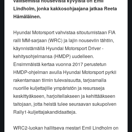
valitsemista nousevista kyvyistä on Emil
Lindholm, jonka kakkosohjaajana jatkaa Reeta
Hämäläinen.
Hyundai Motorsport vahvistaa sitoutumistaan FIA
ralli MM-sarjaan (WRC) ja lajin nouseviin tähtiin,
käynnistämällä Hyundai Motorsport Driver -
kehitysohjelmansa (HMDP) uudelleen.
Ensimmäistä kertaa vuonna 2017 perustetun
HMDP-ohjelman avulla Hyundai Motorsport pyrkii
rakentamaan tiimin tulevaisuutta, tarjoamalla
nuorille kuljettajille ympäristön ja resursseja
keskittyäkseen, harjoitellakseen ja kehittääkseen
taitojaan, jotta heistä tulee seuraavan sukupolven
Rally1-kuljettajakandidaatteja.
WRC2-luokan hallitseva mestari Emil Lindholm on