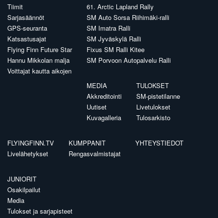
Tiimit
61. Arctic Lapland Rally
Sarjasäännöt
SM Auto Sorsa Riihimäki-ralli
GPS-seuranta
SM Imatra Ralli
Katsastusajat
SM Jyväskylä Ralli
Flying Finn Future Star
Fixus SM Ralli Kitee
Hannu Mikkolan malja
SM Porvoon Autopalvelu Ralli
Voittajat kautta aikojen
MEDIA
TULOKSET
Akkreditointi
SM-pistetilanne
Uutiset
Livetulokset
Kuvagalleria
Tulosarkisto
FLYINGFINN.TV
KUMPPANIT
YHTEYSTIEDOT
Livelähetykset
Rengasvalmistajat
JUNIORIT
Osakilpailut
Media
Tulokset ja sarjapisteet