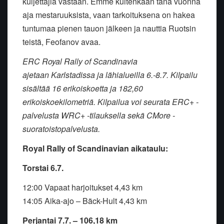
kuljettajia vastaan. Emme kuitenkaan tänä vuonna
aja mestaruuksista, vaan tarkoituksena on hakea
tuntumaa pienen tauon jälkeen ja nauttia Ruotsin
teistä, Feofanov avaa.
ERC Royal Rally of Scandinavia
ajetaan
Karlstadissa ja lähialueilla 6.-8.7. Kilpailu
sisältää 16 erikoiskoetta ja 182,60
erikoiskoekilometriä. Kilpailua voi seurata ERC+ -
palvelusta WRC+ -tilauksella sekä CMore -
suoratoistopalvelusta.
Royal Rally of Scandinavian aikataulu:
Torstai 6.7.
12:00 Vapaat harjoitukset 4,43 km
14:05 Aika-ajo – Bäck-Hult 4,43 km
Perjantai 7.7. – 106,18 km