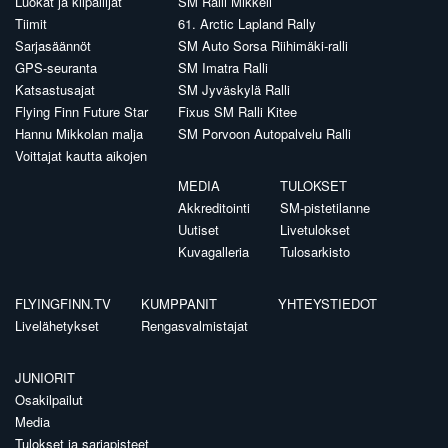
Luokat ja kilpailijat
SM Ralli Mikkeli
Tiimit
61. Arctic Lapland Rally
Sarjasäännöt
SM Auto Sorsa Riihimäki-ralli
GPS-seuranta
SM Imatra Ralli
Katsastusajat
SM Jyväskylä Ralli
Flying Finn Future Star
Fixus SM Ralli Kitee
Hannu Mikkolan malja
SM Porvoon Autopalvelu Ralli
Voittajat kautta aikojen
MEDIA
TULOKSET
Akkreditointi
SM-pistetilanne
Uutiset
Livetulokset
Kuvagalleria
Tulosarkisto
FLYINGFINN.TV
KUMPPANIT
YHTEYSTIEDOT
Livelähetykset
Rengasvalmistajat
JUNIORIT
Osakilpailut
Media
Tulokset ja sarjapisteet