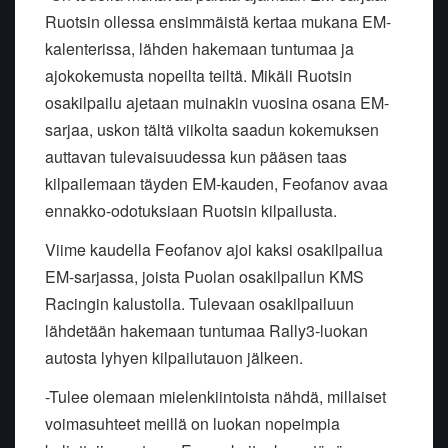
Ruotsin ollessa ensimmäistä kertaa mukana EM-
kalenterissa, lähden hakemaan tuntumaa ja
ajokokemusta nopeilta teiltä. Mikäli Ruotsin
osakilpailu ajetaan muinakin vuosina osana EM-
sarjaa, uskon tältä viikolta saadun kokemuksen
auttavan tulevaisuudessa kun pääsen taas
kilpailemaan täyden EM-kauden, Feofanov avaa
ennakko-odotuksiaan Ruotsin kilpailusta.
Viime kaudella Feofanov ajoi kaksi osakilpailua
EM-sarjassa, joista Puolan osakilpailun KMS
Racingin kalustolla. Tulevaan osakilpailuun
lähdetään hakemaan tuntumaa Rally3-luokan
autosta lyhyen kilpailutauon jälkeen.
-Tulee olemaan mielenkiintoista nähdä, millaiset
voimasuhteet meillä on luokan nopeimpia