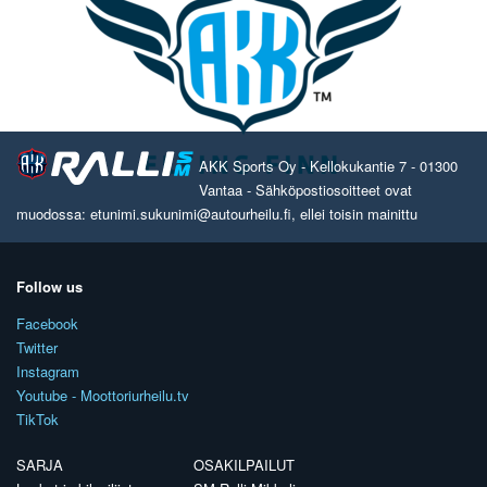
AKK Sports Oy - Kellokukantie 7 - 01300
Vantaa - Sähköpostiosoitteet ovat
muodossa: etunimi.sukunimi@autourheilu.fi, ellei toisin mainittu
Follow us
Facebook
Twitter
Instagram
Youtube - Moottoriurheilu.tv
TikTok
SARJA
OSAKILPAILUT