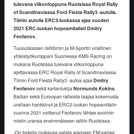
tulevana viikonloppuna Ruotsissa Royal Rally
of Scandinaviassa Ford Fiesta Rally3 -autolla.
Tiimin autolla ERC3-luokassa ajaa vuoden
2021 ERC-luokan hopeamitalisti Dmitry
Feofanov.
Tuusulalaisen rallitiimin ja M-Sportin virallinen
yhteistyökumppani Suomessa KMS Racing on
mukana Ruotsissa tulevana viikonloppuna
ajettavassa ERC Royal Rally of Scandinaviassa.
Tiimin Ford Fiesta Rally3 -autoa ajaa
Dmitry
Feofanov
sekä kartanlukija
Normunds Kokins
.
Baltian sekä Euroopan ralleista laajaa kokemusta
urallaan hankkinut ja ERC2-luokan hopeamitalin
vuonna 2021 voittanut Feofanov lähtee avoimin
mielin uransa ensimmäiseen ralliin Ruotsissa.
-On todella mukavaa palata ajamaan EM-sarjaa.