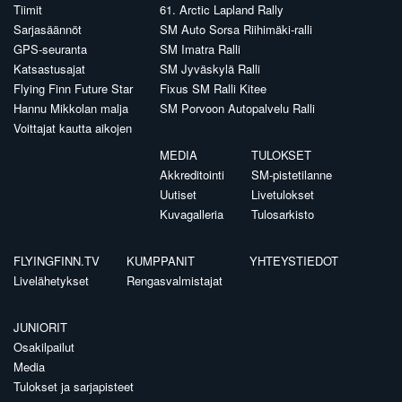
Tiimit
61. Arctic Lapland Rally
Sarjasäännöt
SM Auto Sorsa Riihimäki-ralli
GPS-seuranta
SM Imatra Ralli
Katsastusajat
SM Jyväskylä Ralli
Flying Finn Future Star
Fixus SM Ralli Kitee
Hannu Mikkolan malja
SM Porvoon Autopalvelu Ralli
Voittajat kautta aikojen
MEDIA
TULOKSET
Akkreditointi
SM-pistetilanne
Uutiset
Livetulokset
Kuvagalleria
Tulosarkisto
FLYINGFINN.TV
KUMPPANIT
YHTEYSTIEDOT
Livelähetykset
Rengasvalmistajat
JUNIORIT
Osakilpailut
Media
Tulokset ja sarjapisteet