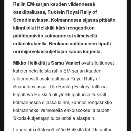
Rallin EM-sarjan kauden viidennessä
osakilpailussa, Ruotsin Royal Rally of
Scandinaviassa. Kolmannessa sijassa pitkään
kiinni ollut Heikkilä kärsi rengasrikon
päätöspäivän kolmanneksi viimeisellä
erikoiskokeella. Renkaan vaihtaminen tiputti
nurmijärveläiskuljettajan kauas kärjestä.
Mikko Heikkilä
ja
Samu Vaaleri
ovat sijoittuneet
kahdenneksitoista rallin EM-sarjan kauden
viidennessä osakilpailussa Royal Rally of
Scandinaviassa. The Racing Factory -tallissa
kilpaileva Heikkilä oli yleiskilpailussa tiukasti
kolmannessa sijassa kiinni, kunnes rengasrikko
kolmanneksi viimeisellä erikoiskokeella pudotti
Skoda-kuljettajan tuloslistoilla alaspäin.
Lauantain päätöspäivään Heikkilä lähti kilpailun