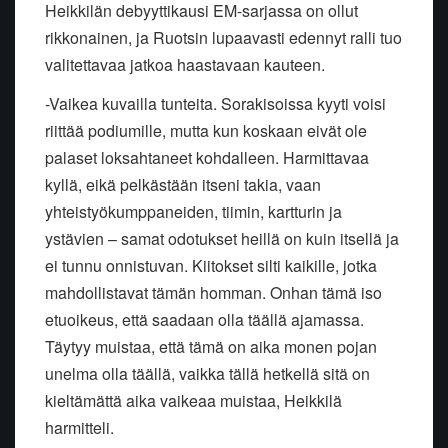
Heikkilän debyyttikausi EM-sarjassa on ollut
rikkonainen, ja Ruotsin lupaavasti edennyt ralli tuo
valitettavaa jatkoa haastavaan kauteen.
-Vaikea kuvailla tunteita. Sorakisoissa kyyti voisi
riittää podiumille, mutta kun koskaan eivät ole
palaset loksahtaneet kohdalleen. Harmittavaa
kyllä, eikä pelkästään itseni takia, vaan
yhteistyökumppaneiden, tiimin, kartturin ja
ystävien – samat odotukset heillä on kuin itsellä ja
ei tunnu onnistuvan. Kiitokset silti kaikille, jotka
mahdollistavat tämän homman. Onhan tämä iso
etuoikeus, että saadaan olla täällä ajamassa.
Täytyy muistaa, että tämä on aika monen pojan
unelma olla täällä, vaikka tällä hetkellä sitä on
kieltämättä aika vaikeaa muistaa, Heikkilä
harmitteli.