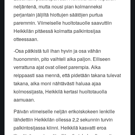
neljäntenä, mutta nousi pian kolmanneksi
perjantain jäljiltä hiottujen säätöjen purtua
paremmin. Viimeiselle huoltotauolle saavuttiin
Heikkilän pitäessä kolmatta palkintosijaa
otteessaan.
-Osa pätkistä tuli ihan hyvin ja osa vähän
huonommin, pito vaihteli aika paljon. Eiliseen
verrattuna ajat ovat olleet parempia. Aika
reippaasti saa mennä, että pidetään takana tulevat
takana, aika moni nähtävästi haluaa ajaa
kolmossijasta, Heikkilä kertasi huoltotauolla
aamuaan.
Päivän viimeiselle neljän erikoiskokeen lenkille
lähdettiin Heikkilän ollessa 2,2 sekunnin turvin
palkintosijassa kiinni. Heikkilä kasvatti eroa