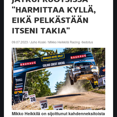
"HARMITTAA KYLLÄ,
EIKÄ PELKÄSTÄÄN
ITSENI TAKIA"
09.07.2023 / Juho Koski / Mikko Heikkilä Racing -tiedotus
Mikko Heikkilä on sijoittunut kahdenneksitoista