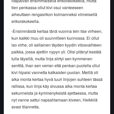
iltapäivän ensimmäisellä erikoiskokeella, mutta
tien penkassa ollut kivi osui vanteeseen
aiheuttaen rengasrikon kolmanneksi viimeisellä
erikoiskokeella.
-Ensimmäistä kertaa tänä vuonna tein itse virheen,
kun kaikki muu oli suunnilleen kunnossa. Ei ollut
iso virhe, oli sellainen täyden kyydin vitosvaihteen
paikka, jossa ajettiin nypyn yli. Olisi pitänyt kestää
tulla täysillä, mutta linja siirtyi sen kymmenen
senttiä, ihan sen verran että penkan puolella ollut
kivi hipaisi vannetta katkaisten puolan. Meillä oli
aika monta kertaa hyvä tuuri linjojen suhteen tässä
rallissa, kun linja käy sivussa aika monta kertaa
sekunneista ja kymmenyksistä ajettaessa, mutta
nyt vanne sattui napsahtamaan kiveen, Heikkilä
avasi tilannetta.