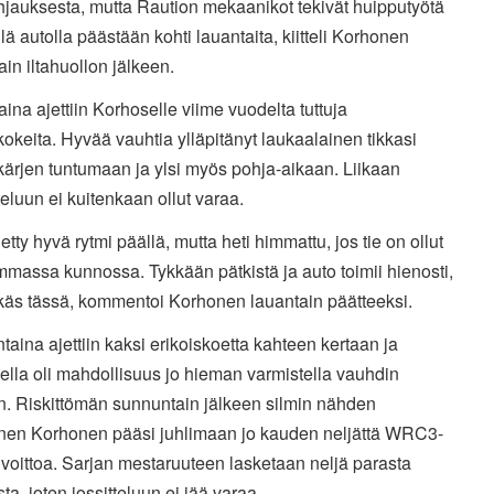
hjauksesta, mutta Raution mekaanikot tekivät huipputyötä
llä autolla päästään kohti lauantaita, kiitteli Korhonen
ain iltahuollon jälkeen.
ina ajettiin Korhoselle viime vuodelta tuttuja
kokeita. Hyvää vauhtia ylläpitänyt laukaalainen tikkasi
kärjen tuntumaan ja ylsi myös pohja-aikaan. Liikaan
eluun ei kuitenkaan ollut varaa.
etty hyvä rytmi päällä, mutta heti himmattu, jos tie on ollut
massa kunnossa. Tykkään pätkistä ja auto toimii hienosti,
ikäs tässä, kommentoi Korhonen lauantain päätteeksi.
aina ajettiin kaksi erikoiskoetta kahteen kertaan ja
lla oli mahdollisuus jo hieman varmistella vauhdin
n. Riskittömän sunnuntain jälkeen silmin nähden
inen Korhonen pääsi juhlimaan jo kauden neljättä WRC3-
voittoa. Sarjan mestaruuteen lasketaan neljä parasta
sta, joten jossitteluun ei jää varaa.