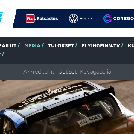
PAILUT
MEDIA
TULOKSET
FLYINGFINN.TV
K
T
Akkreditointi
Uutiset
Kuvagalleria