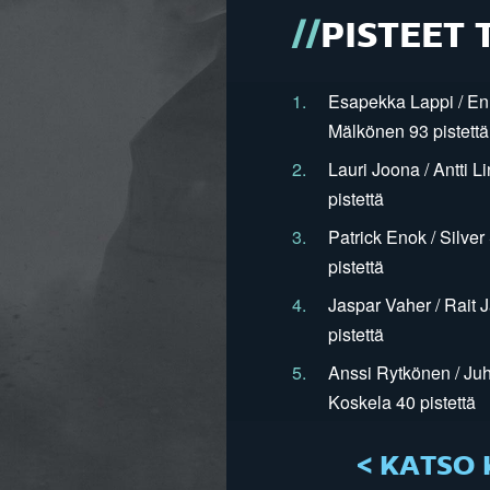
PISTEET 
1.
Esapekka Lappi / En
Mälkönen 93 pistettä
2.
Lauri Joona / Antti L
pistettä
3.
Patrick Enok / Silve
pistettä
4.
Jaspar Vaher / Rait 
pistettä
5.
Anssi Rytkönen / Juh
Koskela 40 pistettä
< KATSO 