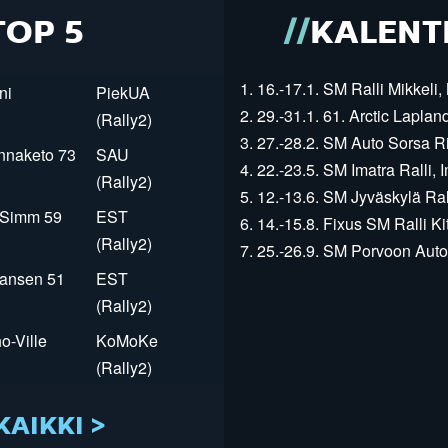
TOP 5
KALENT
1. 16.-17.1. SM Ralli Mikkeli, 
ni
PiekUA
2. 29.-31.1. 61. Arctic Laplan
(Rally2)
3. 27.-28.2. SM Auto Sorsa Rii
innaketo 73
SAU
4. 22.-23.5. SM Imatra Ralli, I
(Rally2)
5. 12.-13.6. SM Jyväskylä Rall
r Simm 59
EST
6. 14.-15.8. Fixus SM Ralli Kit
(Rally2)
7. 25.-26.9. SM Porvoon Autop
Jansen 51
EST
(Rally2)
o-Ville
KoMoKe
(Rally2)
KAIKKI >