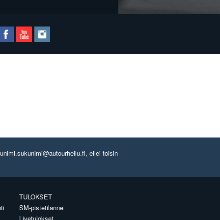
imi.sukunimi@autourheilu.fi, ellei toisin
TULOKSET
ti
SM-pistetilanne
Livetulokset