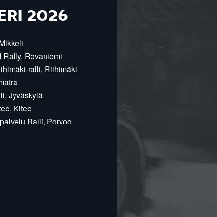
ERI 2026
Mikkeli
d Rally, Rovaniemi
himäki-ralli, Riihimäki
matra
i, Jyväskylä
ee, Kitee
alvelu Ralli, Porvoo