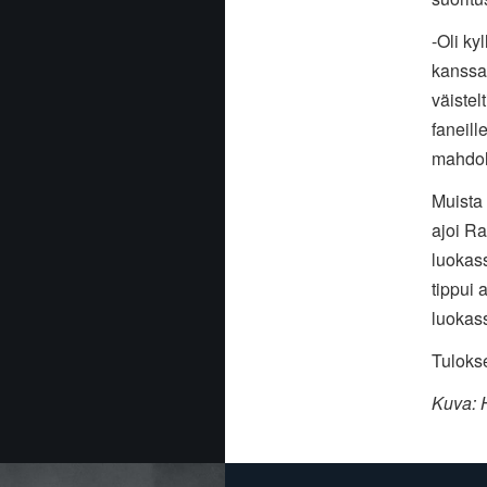
-Oli ky
kanssa,
väistelt
faneill
mahdol
Muista 
ajoi R
luokas
tippui
luokas
Tulokse
Kuva: