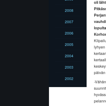
oli läh
Pitkäss
2008
Perjan
vauhdi
2007
lopult
2006
Korhone
Kilpail
2005
lyhyen
kertaan
2004
kertaal
keskeyt
2003
päivän
2002
-Vähän 
suunnit
hyväss
pelannu