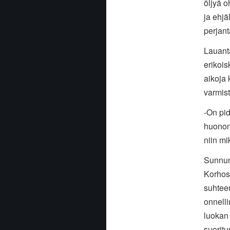
öljyä o
ja ehjä
perjant
Lauanta
erikois
aikoja 
varmist
-On pid
huonom
niin m
Sunnunt
Korhose
suhtee
onnell
luokan 
suoritu