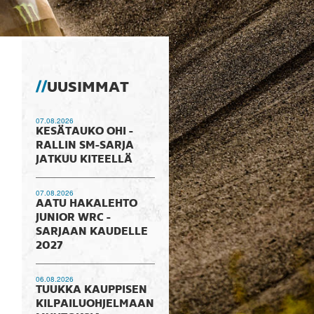
UUSIMMAT
07.08.2026
KESÄTAUKO OHI -
RALLIN SM-SARJA
JATKUU KITEELLÄ
07.08.2026
AATU HAKALEHTO
JUNIOR WRC -
SARJAAN KAUDELLE
2027
06.08.2026
TUUKKA KAUPPISEN
KILPAILUOHJELMAAN