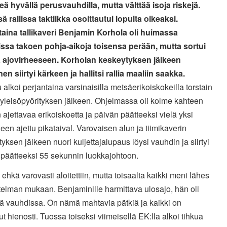
teä hyvällä perusvauhdilla, mutta välttää isoja riskejä.
ä rallissa taktiikka osoittautui lopulta oikeaksi.
taina tallikaveri Benjamin Korhola oli huimassa
ssa takoen pohja-aikoja toisensa perään, mutta sortui
a ajovirheeseen. Korholan keskeytyksen jälkeen
n siirtyi kärkeen ja hallitsi rallia maaliin saakka.
u alkoi perjantaina varsinaisilla metsäerikoiskokeilla torstain
 yleisöpyörityksen jälkeen. Ohjelmassa oli kolme kahteen
 ajettavaa erikoiskoetta ja päivän päätteeksi vielä yksi
leen ajettu pikataival. Varovaisen alun ja tiimikaverin
yksen jälkeen nuori kuljettajalupaus löysi vauhdin ja siirtyi
 päätteeksi 55 sekunnin luokkajohtoon.
ehkä varovasti aloitettiin, mutta toisaalta kaikki meni lähes
elman mukaan. Benjaminille harmittava ulosajo, hän oli
ä vauhdissa. On nämä mahtavia pätkiä ja kaikki on
t hienosti. Tuossa toiseksi viimeisellä EK:lla alkoi tihkua