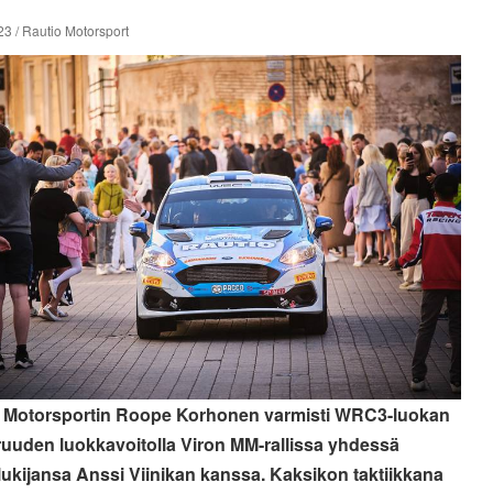
3 / Rautio Motorsport
 Motorsportin Roope Korhonen varmisti WRC3-luokan
uuden luokkavoitolla Viron MM-rallissa yhdessä
lukijansa Anssi Viinikan kanssa. Kaksikon taktiikkana