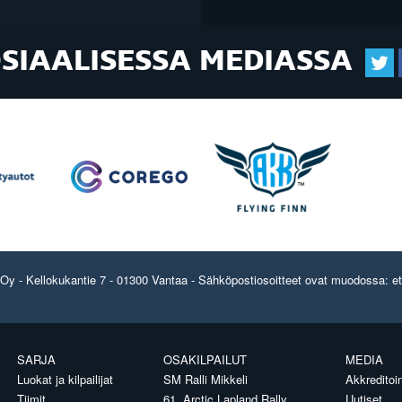
OSIAALISESSA MEDIASSA
y - Kellokukantie 7 - 01300 Vantaa - Sähköpostiosoitteet ovat muodossa: etun
SARJA
OSAKILPAILUT
MEDIA
Luokat ja kilpailijat
SM Ralli Mikkeli
Akkreditoin
Tiimit
61. Arctic Lapland Rally
Uutiset