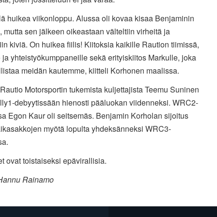
llä huikea viikonloppu. Alussa oli kovaa kisaa Benjaminin
 mutta sen jälkeen oikeastaan välteltiin virheitä ja
iin kiviä. On huikea fiilis! Kiitoksia kaikille Raution tiimissä,
e ja yhteistyökumppaneille sekä erityiskiitos Markulle, joka
listaa meidän kautemme, kiitteli Korhonen maalissa.
Rautio Motorsportin tukemista kuljettajista Teemu Suninen
ally1-debyytissään hienosti pääluokan viidenneksi. WRC2-
sa Egon Kaur oli seitsemäs. Benjamin Korholan sijoitus
 aikasakkojen myötä lopulta yhdeksänneksi WRC3-
sa.
t ovat toistaiseksi epävirallisia.
 Hannu Rainamo