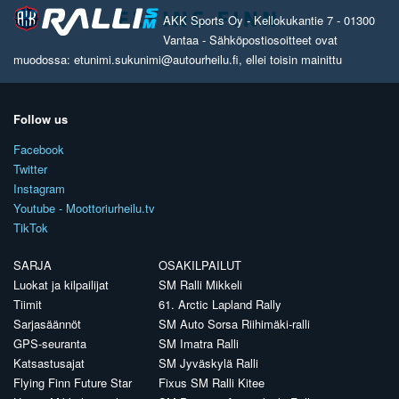
AKK Sports Oy - Kellokukantie 7 - 01300
Vantaa - Sähköpostiosoitteet ovat
muodossa: etunimi.sukunimi@autourheilu.fi, ellei toisin mainittu
Follow us
Facebook
Twitter
Instagram
Youtube - Moottoriurheilu.tv
TikTok
SARJA
OSAKILPAILUT
Luokat ja kilpailijat
SM Ralli Mikkeli
Tiimit
61. Arctic Lapland Rally
Sarjasäännöt
SM Auto Sorsa Riihimäki-ralli
GPS-seuranta
SM Imatra Ralli
Katsastusajat
SM Jyväskylä Ralli
Flying Finn Future Star
Fixus SM Ralli Kitee