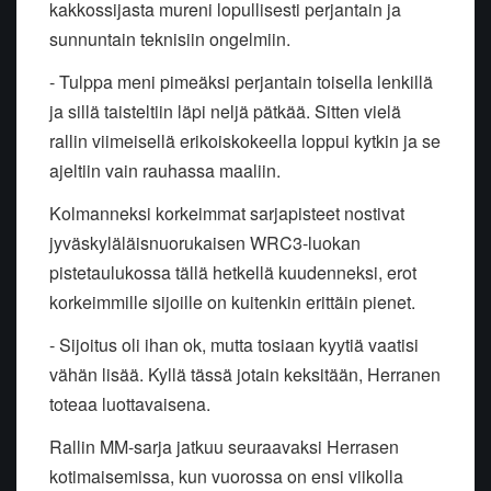
kakkossijasta mureni lopullisesti perjantain ja
sunnuntain teknisiin ongelmiin.
- Tulppa meni pimeäksi perjantain toisella lenkillä
ja sillä taisteltiin läpi neljä pätkää. Sitten vielä
rallin viimeisellä erikoiskokeella loppui kytkin ja se
ajeltiin vain rauhassa maaliin.
Kolmanneksi korkeimmat sarjapisteet nostivat
jyväskyläläisnuorukaisen WRC3-luokan
pistetaulukossa tällä hetkellä kuudenneksi, erot
korkeimmille sijoille on kuitenkin erittäin pienet.
- Sijoitus oli ihan ok, mutta tosiaan kyytiä vaatisi
vähän lisää. Kyllä tässä jotain keksitään, Herranen
toteaa luottavaisena.
Rallin MM-sarja jatkuu seuraavaksi Herrasen
kotimaisemissa, kun vuorossa on ensi viikolla