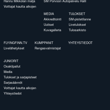
Hannu Mikkolan malja
SM Porvoon Autopalvelu Ralli
Voittajat kautta aikojen
MEDIA
TULOKSET
Akkreditointi
SM-pistetilanne
Uutiset
Livetulokset
Kuvagalleria
Tulosarkisto
FLYINGFINN.TV
KUMPPANIT
YHTEYSTIEDOT
Livelähetykset
Rengasvalmistajat
JUNIORIT
Osakilpailut
Media
Tulokset ja sarjapisteet
Sarjasäännöt
Voittajat kautta aikojen
Yhteystiedot