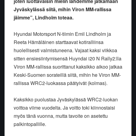
joten luottavaisin mielin lähdemme jatkamaan
Jyväskylässä siitä, mihin Viron MM-rallissa
jäimme”, Lindholm toteaa.
Hyundai Motorsport N-tiimin Emil Lindholm ja
Reeta Hämäläinen starttaavat kotiralliinsa
huolellisesti valmistuneena. Vajaat kaksi viikkoa
sitten ensiesiintymisensä Huyndai i20 N Rally2:lla
Viron MM-rallissa suorittanut kaksikko aikoo jatkaa
Keski-Suomen sorateillä siitä, mihin he Viron MM-
rallissa WRC2-luokassa päätyivät (kolmas).
Kaksikko puolustaa Jyväskylässä WRC2-luokan
voittoa viime vuodelta. Ja voitto toki kiinnostaisi
myös tänä vuonna, mutta tavoite on asetettu
palkintopallille.