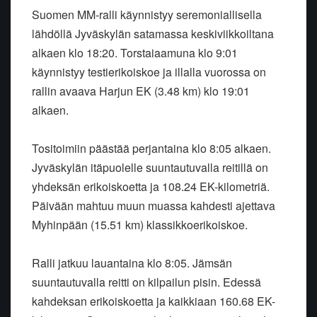
Suomen MM-ralli käynnistyy seremoniallisella
lähdöllä Jyväskylän satamassa keskiviikkoiltana
alkaen klo 18:20. Torstaiaamuna klo 9:01
käynnistyy testierikoiskoe ja illalla vuorossa on
rallin avaava Harjun EK (3.48 km) klo 19:01
alkaen.
Tositoimiin päästää perjantaina klo 8:05 alkaen.
Jyväskylän itäpuolelle suuntautuvalla reitillä on
yhdeksän erikoiskoetta ja 108.24 EK-kilometriä.
Päivään mahtuu muun muassa kahdesti ajettava
Myhinpään (15.51 km) klassikkoerikoiskoe.
Ralli jatkuu lauantaina klo 8:05. Jämsän
suuntautuvalla reitti on kilpailun pisin. Edessä
kahdeksan erikoiskoetta ja kaikkiaan 160.68 EK-