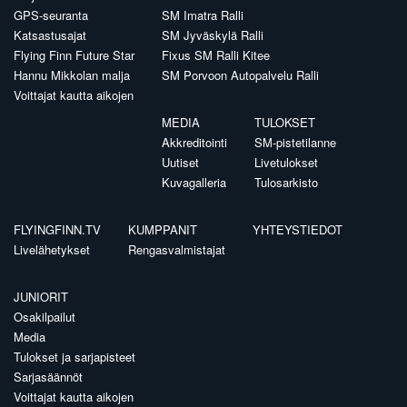
GPS-seuranta
SM Imatra Ralli
Katsastusajat
SM Jyväskylä Ralli
Flying Finn Future Star
Fixus SM Ralli Kitee
Hannu Mikkolan malja
SM Porvoon Autopalvelu Ralli
Voittajat kautta aikojen
MEDIA
TULOKSET
Akkreditointi
SM-pistetilanne
Uutiset
Livetulokset
Kuvagalleria
Tulosarkisto
FLYINGFINN.TV
KUMPPANIT
YHTEYSTIEDOT
Livelähetykset
Rengasvalmistajat
JUNIORIT
Osakilpailut
Media
Tulokset ja sarjapisteet
Sarjasäännöt
Voittajat kautta aikojen