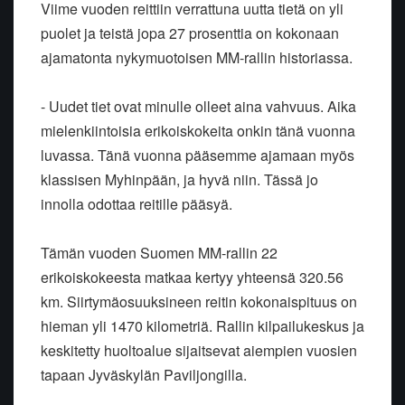
Viime vuoden reittiin verrattuna uutta tietä on yli
puolet ja teistä jopa 27 prosenttia on kokonaan
ajamatonta nykymuotoisen MM-rallin historiassa.
- Uudet tiet ovat minulle olleet aina vahvuus. Aika
mielenkiintoisia erikoiskokeita onkin tänä vuonna
luvassa. Tänä vuonna pääsemme ajamaan myös
klassisen Myhinpään, ja hyvä niin. Tässä jo
innolla odottaa reitille pääsyä.
Tämän vuoden Suomen MM-rallin 22
erikoiskokeesta matkaa kertyy yhteensä 320.56
km. Siirtymäosuuksineen reitin kokonaispituus on
hieman yli 1470 kilometriä. Rallin kilpailukeskus ja
keskitetty huoltoalue sijaitsevat aiempien vuosien
tapaan Jyväskylän Paviljongilla.