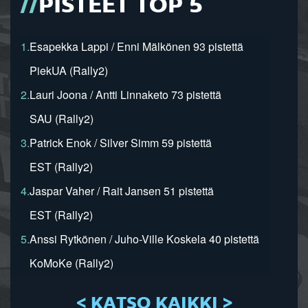
PISTEET TOP 5
1.
Esapekka Lappi / Enni Mälkönen 93 pistettä
PiekUA (Rally2)
2.
Lauri Joona / Antti Linnaketo 73 pistettä
SAU (Rally2)
3.
Patrick Enok / Silver Simm 59 pistettä
EST (Rally2)
4.
Jaspar Vaher / Rait Jansen 51 pistettä
EST (Rally2)
5.
Anssi Rytkönen / Juho-Ville Koskela 40 pistettä
KoMoKe (Rally2)
< KATSO KAIKKI >