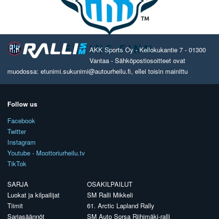
AKK Sports Oy - Kellokukantie 7 - 01300
Vantaa - Sähköpostiosoitteet ovat
muodossa: etunimi.sukunimi@autourheilu.fi, ellei toisin mainittu
Follow us
Facebook
Twitter
Instagram
Youtube - Moottoriurheilu.tv
TikTok
SARJA
OSAKILPAILUT
Luokat ja kilpailijat
SM Ralli Mikkeli
Tiimit
61. Arctic Lapland Rally
Sarjasäännöt
SM Auto Sorsa Riihimäki-ralli