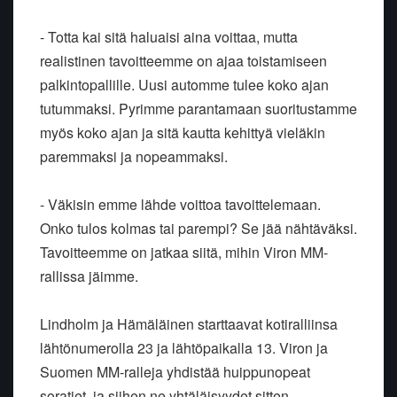
- Totta kai sitä haluaisi aina voittaa, mutta
realistinen tavoitteemme on ajaa toistamiseen
palkintopallille. Uusi automme tulee koko ajan
tutummaksi. Pyrimme parantamaan suoritustamme
myös koko ajan ja sitä kautta kehittyä vieläkin
paremmaksi ja nopeammaksi.
- Väkisin emme lähde voittoa tavoittelemaan.
Onko tulos kolmas tai parempi? Se jää nähtäväksi.
Tavoitteemme on jatkaa siitä, mihin Viron MM-
rallissa jäimme.
Lindholm ja Hämäläinen starttaavat kotiralliinsa
lähtönumerolla 23 ja lähtöpaikalla 13. Viron ja
Suomen MM-ralleja yhdistää huippunopeat
soratiet, ja siihen ne yhtäläisyydet sitten