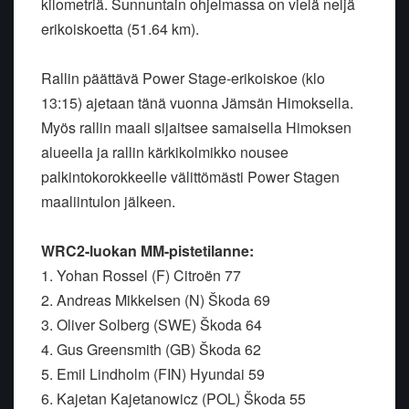
kilometriä. Sunnuntain ohjelmassa on vielä neljä
erikoiskoetta (51.64 km).
Rallin päättävä Power Stage-erikoiskoe (klo
13:15) ajetaan tänä vuonna Jämsän Himoksella.
Myös rallin maali sijaitsee samaisella Himoksen
alueella ja rallin kärkikolmikko nousee
palkintokorokkeelle välittömästi Power Stagen
maaliintulon jälkeen.
WRC2-luokan MM-pistetilanne:
1. Yohan Rossel (F) Citroën 77
2. Andreas Mikkelsen (N) Škoda 69
3. Oliver Solberg (SWE) Škoda 64
4. Gus Greensmith (GB) Škoda 62
5. Emil Lindholm (FIN) Hyundai 59
6. Kajetan Kajetanowicz (POL) Škoda 55