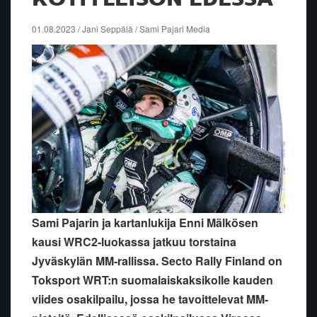
01.08.2023 / Jani Seppälä / Sami Pajari Media
Sami Pajarin ja kartanlukija Enni Mälkösen
kausi WRC2-luokassa jatkuu torstaina
Jyväskylän MM-rallissa. Secto Rally Finland on
Toksport WRT:n suomalaiskaksikolle kauden
viides osakilpailu, jossa he tavoittelevat MM-