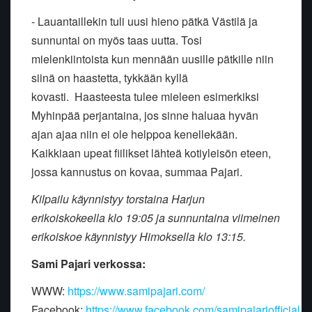
- Lauantaillekin tuli uusi hieno pätkä Västilä ja
sunnuntai on myös taas uutta. Tosi
mielenkiintoista kun mennään uusille pätkille niin
siinä on haastetta, tykkään kyllä
kovasti. Haasteesta tulee mieleen esimerkiksi
Myhinpää perjantaina, jos sinne haluaa hyvän
ajan ajaa niin ei ole helppoa kenellekään.
Kaikkiaan upeat fiilikset lähteä kotiyleisön eteen,
jossa kannustus on kovaa, summaa Pajari.
Kilpailu käynnistyy torstaina Harjun
erikoiskokeella klo 19:05 ja sunnuntaina viimeinen
erikoiskoe käynnistyy Himoksella klo 13:15.
Sami Pajari verkossa:
WWW:
https://www.samipajari.com/
Facebook:
https://www.facebook.com/samipajariofficial