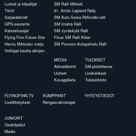
Luokat ja kilpailijat
SM Ralli Mikkeli
Tiimit
61. Arctic Lapland Rally
Sarjasäännöt
SM Auto Sorsa Riihimäki-ralli
GPS-seuranta
SM Imatra Ralli
Katsastusajat
SM Jyväskylä Ralli
Flying Finn Future Star
Fixus SM Ralli Kitee
Hannu Mikkolan malja
SM Porvoon Autopalvelu Ralli
Voittajat kautta aikojen
MEDIA
TULOKSET
Akkreditointi
SM-pistetilanne
Uutiset
Livetulokset
Kuvagalleria
Tulosarkisto
FLYINGFINN.TV
KUMPPANIT
YHTEYSTIEDOT
Livelähetykset
Rengasvalmistajat
JUNIORIT
Osakilpailut
Media