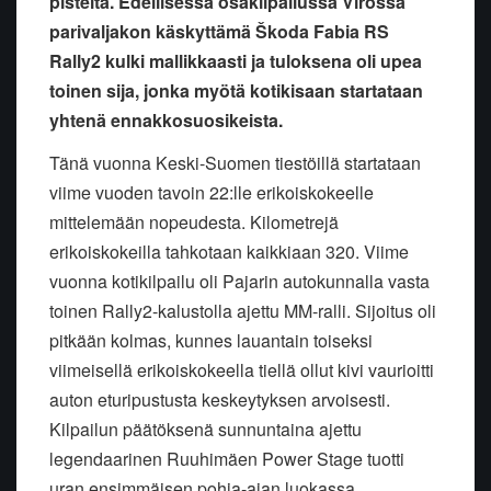
pisteitä. Edellisessä osakilpailussa Virossa
parivaljakon käskyttämä Škoda Fabia RS
Rally2 kulki mallikkaasti ja tuloksena oli upea
toinen sija, jonka myötä kotikisaan startataan
yhtenä ennakkosuosikeista.
Tänä vuonna Keski-Suomen tiestöillä startataan
viime vuoden tavoin 22:lle erikoiskokeelle
mittelemään nopeudesta. Kilometrejä
erikoiskokeilla tahkotaan kaikkiaan 320. Viime
vuonna kotikilpailu oli Pajarin autokunnalla vasta
toinen Rally2-kalustolla ajettu MM-ralli. Sijoitus oli
pitkään kolmas, kunnes lauantain toiseksi
viimeisellä erikoiskokeella tiellä ollut kivi vaurioitti
auton eturipustusta keskeytyksen arvoisesti.
Kilpailun päätöksenä sunnuntaina ajettu
legendaarinen Ruuhimäen Power Stage tuotti
uran ensimmäisen pohja-ajan luokassa.