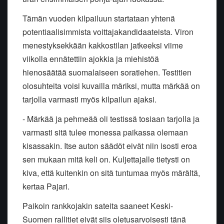
Tämän vuoden kilpailuun startataan yhtenä
potentiaalisimmista voittajakandidaateista. Viron
menestyksekkään kakkostilan jatkeeksi viime
viikolla ennätettiin ajokkia ja miehistöä
hienosäätää suomalaiseen soratiehen. Testitien
olosuhteita voisi kuvailla märiksi, mutta märkää on
tarjolla varmasti myös kilpailun ajaksi.
- Märkää ja pehmeää oli testissä tosiaan tarjolla ja
varmasti sitä tulee monessa paikassa olemaan
kisassakin. Itse auton säädöt eivät niin isosti eroa
sen mukaan mitä keli on. Kuljettajalle tietysti on
kiva, että kuitenkin on sitä tuntumaa myös märältä,
kertaa Pajari.
Paikoin rankkojakin sateita saaneet Keski-
Suomen rallitiet eivät siis oletusarvoisesti tänä