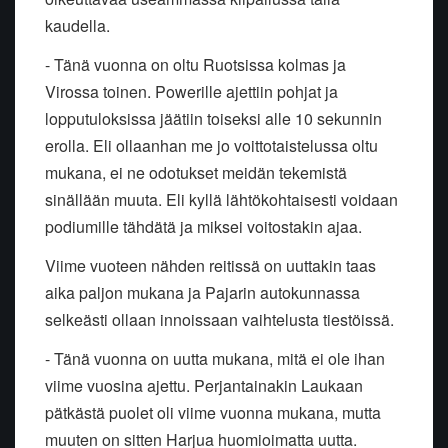
kaudella.
- Tänä vuonna on oltu Ruotsissa kolmas ja
Virossa toinen. Powerille ajettiin pohjat ja
lopputuloksissa jäätiin toiseksi alle 10 sekunnin
erolla. Eli ollaanhan me jo voittotaistelussa oltu
mukana, ei ne odotukset meidän tekemistä
sinällään muuta. Eli kyllä lähtökohtaisesti voidaan
podiumille tähdätä ja miksei voitostakin ajaa.
Viime vuoteen nähden reitissä on uuttakin taas
aika paljon mukana ja Pajarin autokunnassa
selkeästi ollaan innoissaan vaihtelusta tiestöissä.
- Tänä vuonna on uutta mukana, mitä ei ole ihan
viime vuosina ajettu. Perjantainakin Laukaan
pätkästä puolet oli viime vuonna mukana, mutta
muuten on sitten Harjua huomioimatta uutta.