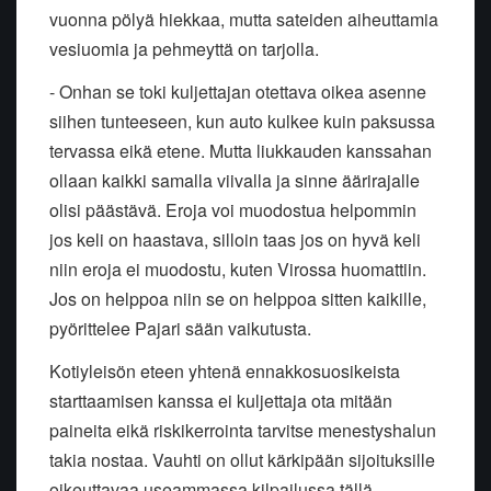
vuonna pölyä hiekkaa, mutta sateiden aiheuttamia
vesiuomia ja pehmeyttä on tarjolla.
- Onhan se toki kuljettajan otettava oikea asenne
siihen tunteeseen, kun auto kulkee kuin paksussa
tervassa eikä etene. Mutta liukkauden kanssahan
ollaan kaikki samalla viivalla ja sinne äärirajalle
olisi päästävä. Eroja voi muodostua helpommin
jos keli on haastava, silloin taas jos on hyvä keli
niin eroja ei muodostu, kuten Virossa huomattiin.
Jos on helppoa niin se on helppoa sitten kaikille,
pyörittelee Pajari sään vaikutusta.
Kotiyleisön eteen yhtenä ennakkosuosikeista
starttaamisen kanssa ei kuljettaja ota mitään
paineita eikä riskikerrointa tarvitse menestyshalun
takia nostaa. Vauhti on ollut kärkipään sijoituksille
oikeuttavaa useammassa kilpailussa tällä