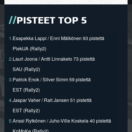
PISTEET TOP 5
1.
Esapekka Lappi / Enni Mälkönen 93 pistettä
PiekUA (Rally2)
2.
Lauri Joona / Antti Linnaketo 73 pistettä
SAU (Rally2)
3.
Patrick Enok / Silver Simm 59 pistettä
EST (Rally2)
4.
Jaspar Vaher / Rait Jansen 51 pistettä
EST (Rally2)
5.
Anssi Rytkönen / Juho-Ville Koskela 40 pistettä
KoMoKe (Rally2)