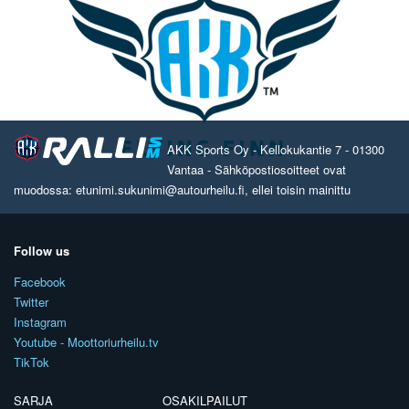
AKK Sports Oy - Kellokukantie 7 - 01300
Vantaa - Sähköpostiosoitteet ovat
muodossa: etunimi.sukunimi@autourheilu.fi, ellei toisin mainittu
Follow us
Facebook
Twitter
Instagram
Youtube - Moottoriurheilu.tv
TikTok
SARJA
OSAKILPAILUT