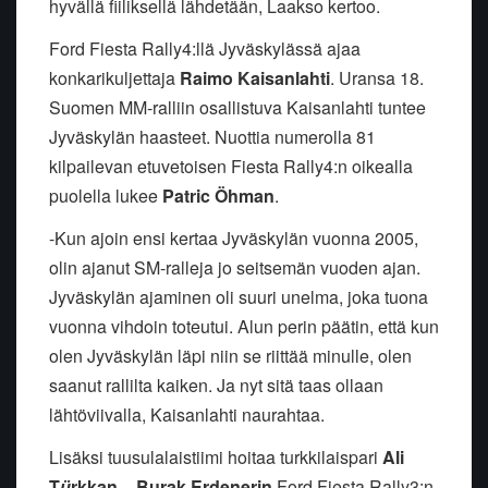
hyvällä fiiliksellä lähdetään, Laakso kertoo.
Ford Fiesta Rally4:llä Jyväskylässä ajaa
konkarikuljettaja
Raimo
Kaisanlahti
. Uransa 18.
Suomen MM-ralliin osallistuva Kaisanlahti tuntee
Jyväskylän haasteet. Nuottia numerolla 81
kilpailevan etuvetoisen Fiesta Rally4:n oikealla
puolella lukee
Patric Öhman
.
-Kun ajoin ensi kertaa Jyväskylän vuonna 2005,
olin ajanut SM-ralleja jo seitsemän vuoden ajan.
Jyväskylän ajaminen oli suuri unelma, joka tuona
vuonna vihdoin toteutui. Alun perin päätin, että kun
olen Jyväskylän läpi niin se riittää minulle, olen
saanut rallilta kaiken. Ja nyt sitä taas ollaan
lähtöviivalla, Kaisanlahti naurahtaa.
Lisäksi tuusulalaistiimi hoitaa turkkilaispari
Ali
T
ü
rkkan – Burak Erdenerin
Ford Fiesta Rally3:n