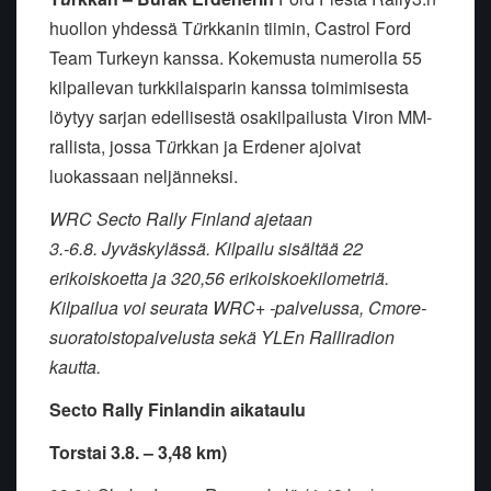
huollon yhdessä T
ü
rkkanin tiimin, Castrol Ford
Team Turkeyn kanssa. Kokemusta numerolla 55
kilpailevan turkkilaisparin kanssa toimimisesta
löytyy sarjan edellisestä osakilpailusta Viron MM-
rallista, jossa T
ü
rkkan ja Erdener ajoivat
luokassaan neljänneksi.
WRC Secto Rally Finland ajetaan
3.-6.8.
Jyväskylässä. Kilpailu sisältää 22
erikoiskoetta ja 320,56 erikoiskoekilometriä.
Kilpailua voi seurata WRC+ -palvelussa, Cmore-
suoratoistopalvelusta sekä YLEn Ralliradion
kautta.
Secto Rally Finlandin aikataulu
Torstai 3.8. – 3,48 km)