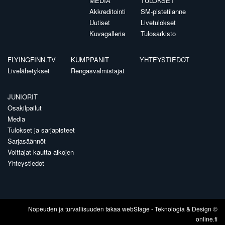
MEDIA
TULOKSET
Akkreditointi
SM-pistetilanne
Uutiset
Livetulokset
Kuvagalleria
Tulosarkisto
FLYINGFINN.TV
KUMPPANIT
YHTEYSTIEDOT
Livelähetykset
Rengasvalmistajat
JUNIORIT
Osakilpailut
Media
Tulokset ja sarjapisteet
Sarjasäännöt
Voittajat kautta aikojen
Yhteystiedot
Nopeuden ja turvallisuuden takaa
webStage
- Teknologia & Design ©
online.fi