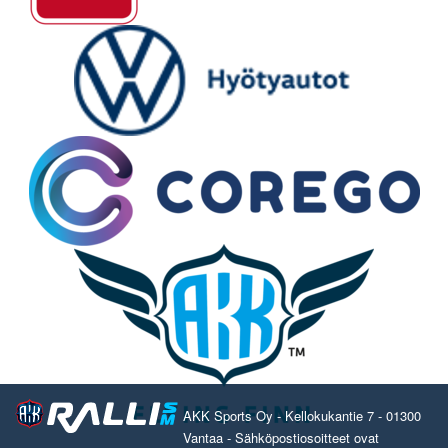
AKK Sports Oy - Kellokukantie 7 - 01300
Vantaa - Sähköpostiosoitteet ovat