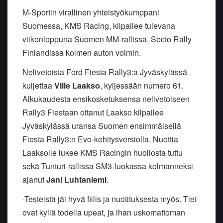
M-Sportin virallinen yhteistyökumppani
Suomessa, KMS Racing, kilpailee tulevana
viikonloppuna Suomen MM-rallissa, Secto Rally
Finlandissa kolmen auton voimin.
Nelivetoista Ford Fiesta Rally3:a Jyväskylässä
kuljettaa
Ville Laakso
, kyljessään numero 61.
Alkukaudesta ensikosketuksensa nelivetoiseen
Rally3 Fiestaan ottanut Laakso kilpailee
Jyväskylässä uransa Suomen ensimmäisellä
Fiesta Rally3:n Evo-kehitysversiolla. Nuottia
Laaksolle lukee KMS Racingin huollosta tuttu
sekä Tunturi-rallissa SM3-luokassa kolmanneksi
ajanut
Jani Luhtaniemi
.
-Testeistä jäi hyvä fiilis ja nuotituksesta myös. Tiet
ovat kyllä todella upeat, ja ihan uskomattoman