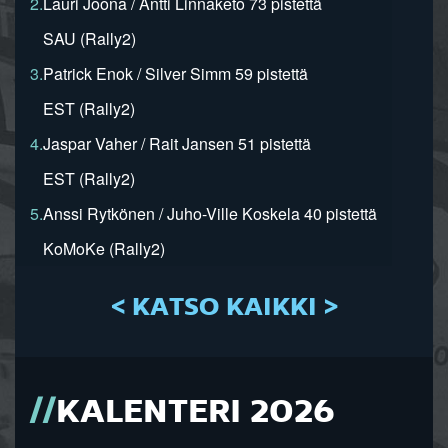
2.
Lauri Joona / Antti Linnaketo 73 pistettä
SAU (Rally2)
3.
Patrick Enok / Silver Simm 59 pistettä
EST (Rally2)
4.
Jaspar Vaher / Rait Jansen 51 pistettä
EST (Rally2)
5.
Anssi Rytkönen / Juho-Ville Koskela 40 pistettä
KoMoKe (Rally2)
< KATSO KAIKKI >
KALENTERI 2026