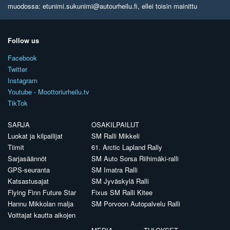
muodossa: etunimi.sukunimi@autourheilu.fi, ellei toisin mainittu
Follow us
Facebook
Twitter
Instagram
Youtube - Moottoriurheilu.tv
TikTok
SARJA
OSAKILPAILUT
Luokat ja kilpailijat
SM Ralli Mikkeli
Tiimit
61. Arctic Lapland Rally
Sarjasäännöt
SM Auto Sorsa Riihimäki-ralli
GPS-seuranta
SM Imatra Ralli
Katsastusajat
SM Jyväskylä Ralli
Flying Finn Future Star
Fixus SM Ralli Kitee
Hannu Mikkolan malja
SM Porvoon Autopalvelu Ralli
Voittajat kautta aikojen