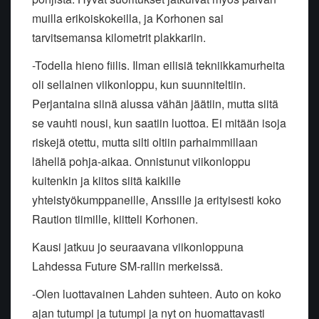
muilla erikoiskokeilla, ja Korhonen sai
tarvitsemansa kilometrit plakkariin.
-Todella hieno fiilis. Ilman eilisiä tekniikkamurheita
oli sellainen viikonloppu, kun suunniteltiin.
Perjantaina siinä alussa vähän jäätiin, mutta siitä
se vauhti nousi, kun saatiin luottoa. Ei mitään isoja
riskejä otettu, mutta silti oltiin parhaimmillaan
lähellä pohja-aikaa. Onnistunut viikonloppu
kuitenkin ja kiitos siitä kaikille
yhteistyökumppaneille, Anssille ja erityisesti koko
Raution tiimille, kiitteli Korhonen.
Kausi jatkuu jo seuraavana viikonloppuna
Lahdessa Future SM-rallin merkeissä.
-Olen luottavainen Lahden suhteen. Auto on koko
ajan tutumpi ja tutumpi ja nyt on huomattavasti