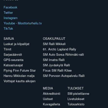
Facebook
Twitter
Instagram
Youtube - Moottoriurheilu.tv
TikTok
SARJA
OSAKILPAILUT
Luokat ja kilpailijat
SM Ralli Mikkeli
Tiimit
61. Arctic Lapland Rally
Sarjasäännöt
SM Auto Sorsa Riihimäki-ralli
GPS-seuranta
SM Imatra Ralli
Katsastusajat
SM Jyväskylä Ralli
Flying Finn Future Star
Fixus SM Ralli Kitee
Hannu Mikkolan malja
SM Porvoon Autopalvelu Ralli
Voittajat kautta aikojen
MEDIA
TULOKSET
Akkreditointi
SM-pistetilanne
Uutiset
Livetulokset
Kuvagalleria
Tulosarkisto