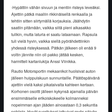
-Hypättiin vähän sivuun ja mentiin risteys leveäksi.
Ajettiin pätkä maaliin rikkinäisellä renkaalla ja
tehtiin sitten siirtymällä korjauksia. Jäähdytin
saatiin pitämään, vaikka siitä pieni aikasakko
tulikin, mutta laturia ei saatu lataamaan. Rapsula
tuli vielä hyvin, vaikka siellä pyörähdettiinkin
yhdessä risteyksessä. Pätkän jälkeen oli enää 9
voltin jännite niin oli pakko jättää kesken,
harmitteli kartanlukija Anssi Viinikka.
Rautio Motorsportin mekaanikot huolsivat auton
jälleen huippuiskuun sunnuntaille. Päätöspäivänä
ajettiin vielä kaksi pikataivalta kahteen kertaan.
Korhonen osoitti jälleen kykynsä ajamalla päivän
ensimmäiselle erikoiskokeelle kolmanneksi
nopeimman ajan jääden ainoastaan 0,3 sekuntia
pohjista. Hyvät suoritukset jatkuivat myös päivän