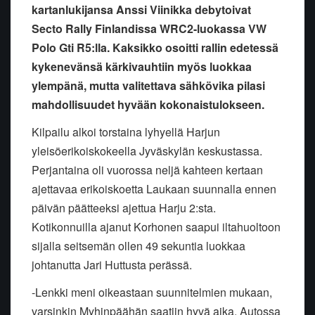
kartanlukijansa Anssi Viinikka debytoivat
Secto Rally Finlandissa WRC2-luokassa VW
Polo Gti R5:lla. Kaksikko osoitti rallin edetessä
kykenevänsä kärkivauhtiin myös luokkaa
ylempänä, mutta valitettava sähkövika pilasi
mahdollisuudet hyvään kokonaistulokseen.
Kilpailu alkoi torstaina lyhyellä Harjun
yleisöerikoiskokeella Jyväskylän keskustassa.
Perjantaina oli vuorossa neljä kahteen kertaan
ajettavaa erikoiskoetta Laukaan suunnalla ennen
päivän päätteeksi ajettua Harju 2:sta.
Kotikonnuilla ajanut Korhonen saapui iltahuoltoon
sijalla seitsemän ollen 49 sekuntia luokkaa
johtanutta Jari Huttusta perässä.
-Lenkki meni oikeastaan suunnitelmien mukaan,
varsinkin Myhinpäähän saatiin hyvä aika. Autossa