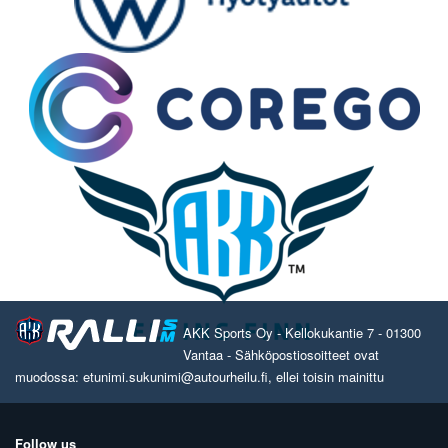
AKK Sports Oy - Kellokukantie 7 - 01300
Vantaa - Sähköpostiosoitteet ovat
muodossa: etunimi.sukunimi@autourheilu.fi, ellei toisin mainittu
Follow us