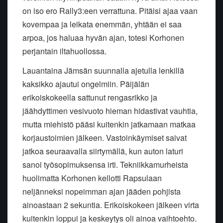
on iso ero Rally3:een verrattuna. Pitäisi ajaa vaan
kovempaa ja leikata enemmän, yhtään ei saa
arpoa, jos haluaa hyvän ajan, totesi Korhonen
perjantain iltahuollossa.
Lauantaina Jämsän suunnalla ajetulla lenkillä
kaksikko ajautui ongelmiin. Päijälän
erikoiskokeella sattunut rengasrikko ja
jäähdyttimen vesivuoto hieman hidastivat vauhtia,
mutta miehistö pääsi kuitenkin jatkamaan matkaa
korjaustoimien jälkeen. Vastoinkäymiset saivat
jatkoa seuraavalla siirtymällä, kun auton laturi
sanoi työsopimuksensa irti. Tekniikkamurheista
huolimatta Korhonen kellotti Rapsulaan
neljänneksi nopeimman ajan jääden pohjista
ainoastaan 2 sekuntia. Erikoiskokeen jälkeen virta
kuitenkin loppui ja keskeytys oli ainoa vaihtoehto.