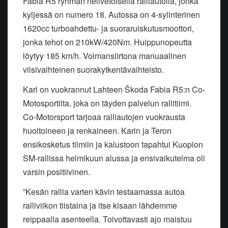
Fabia R5 ryhmän nelivetoisella ralliautolla, jonka
kyljessä on numero 18. Autossa on 4-sylinterinen
1620cc turboahdettu- ja suoraruiskutusmoottori,
jonka tehot on 210kW/420Nm. Huippunopeutta
löytyy 185 km/h. Voimansiirtona manuaalinen
viisivaihteinen suorakytkentävaihteisto.
Kari on vuokrannut Lahteen Škoda Fabia R5:n Co-
Motosportilta, joka on täyden palvelun rallitiimi.
Co-Motorsport tarjoaa ralliautojen vuokrausta
huoltoineen ja renkaineen. Karin ja Teron
ensikosketus tiimiin ja kalustoon tapahtui Kuopion
SM-rallissa helmikuun alussa ja ensivaikutelma oli
varsin positiivinen.
”Kesän rallia varten kävin testaamassa autoa
ralliviikon tiistaina ja itse kisaan lähdemme
reippaalla asenteella. Toivottavasti ajo maistuu