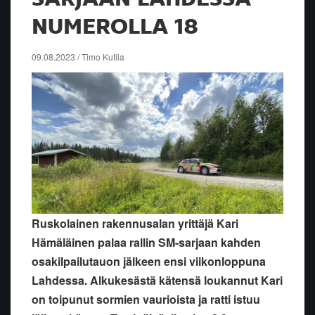
NUMEROLLA 18
09.08.2023 / Timo Kutila
Ruskolainen rakennusalan yrittäjä Kari
Hämäläinen palaa rallin SM-sarjaan kahden
osakilpailutauon jälkeen ensi viikonloppuna
Lahdessa. Alkukesästä kätensä loukannut Kari
on toipunut sormien vaurioista ja ratti istuu