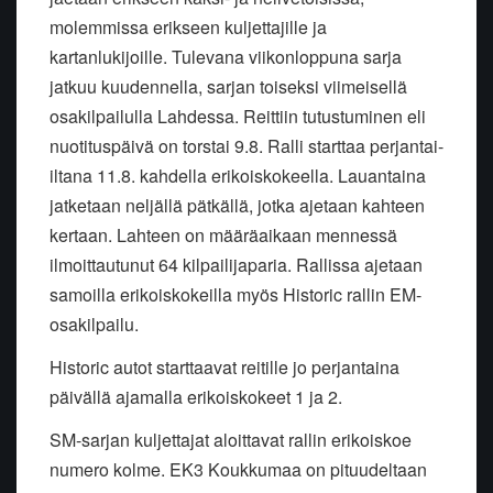
molemmissa erikseen kuljettajille ja
kartanlukijoille. Tulevana viikonloppuna sarja
jatkuu kuudennella, sarjan toiseksi viimeisellä
osakilpailulla Lahdessa. Reittiin tutustuminen eli
nuotituspäivä on torstai 9.8. Ralli starttaa perjantai-
iltana 11.8. kahdella erikoiskokeella. Lauantaina
jatketaan neljällä pätkällä, jotka ajetaan kahteen
kertaan. Lahteen on määräaikaan mennessä
ilmoittautunut 64 kilpailijaparia. Rallissa ajetaan
samoilla erikoiskokeilla myös Historic rallin EM-
osakilpailu.
Historic autot starttaavat reitille jo perjantaina
päivällä ajamalla erikoiskokeet 1 ja 2.
SM-sarjan kuljettajat aloittavat rallin erikoiskoe
numero kolme. EK3 Koukkumaa on pituudeltaan