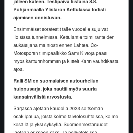
jälleen käteen. Testipäivä tiistaina 8.8.
Pohjanmaalla Ylistaron Kettulassa todisti
ajamisen onnistuvan.
Ensimmäiset soratestit tälle vuodelle sujuivat
iloisissa tunnelmissa. Kettulantie toimi ranteiden
aukaisijana mainiosti ennen Lahtea. Co-
Motosportin tiimipäällikkö Sami Kivioja pääsi
myös kartturinhommiin ja kiitteli Karin vauhdikasta
ajoa.
Ralli SM on suomalaisen autourheilun
huippusarja, joka nauttii myös suurta
kansainvälistä arvostusta.
Sarjassa ajetaan kaudella 2023 seitsemän
osakilpailua, joista kolme talviolosuhteissa, kolme
kesällä ja yksi syksyllä. Suomenmestaruudet
jaetaan erikseen kaksi- ja nelivetoisissa,