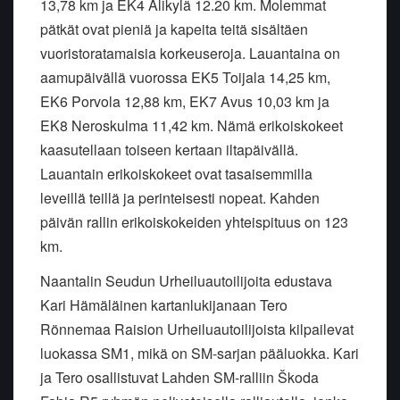
13,78 km ja EK4 Alikylä 12.20 km. Molemmat
pätkät ovat pieniä ja kapeita teitä sisältäen
vuoristoratamaisia korkeuseroja. Lauantaina on
aamupäivällä vuorossa EK5 Toijala 14,25 km,
EK6 Porvola 12,88 km, EK7 Avus 10,03 km ja
EK8 Neroskulma 11,42 km. Nämä erikoiskokeet
kaasutellaan toiseen kertaan iltapäivällä.
Lauantain erikoiskokeet ovat tasaisemmilla
leveillä teillä ja perinteisesti nopeat. Kahden
päivän rallin erikoiskokeiden yhteispituus on 123
km.
Naantalin Seudun Urheiluautoilijoita edustava
Kari Hämäläinen kartanlukijanaan Tero
Rönnemaa Raision Urheiluautoilijoista kilpailevat
luokassa SM1, mikä on SM-sarjan pääluokka. Kari
ja Tero osallistuvat Lahden SM-ralliin Škoda