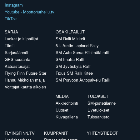
Instagram
Youtube - Moottoriurheilu.tv
TikTok
SARJA
OSAKILPAILUT
Luokat ja kilpailijat
SM Ralli Mikkeli
Tiimit
61. Arctic Lapland Rally
Sarjasäännöt
SM Auto Sorsa Riihimäki-ralli
GPS-seuranta
SM Imatra Ralli
Katsastusajat
SM Jyväskylä Ralli
Flying Finn Future Star
Fixus SM Ralli Kitee
Hannu Mikkolan malja
SM Porvoon Autopalvelu Ralli
Voittajat kautta aikojen
MEDIA
TULOKSET
Akkreditointi
SM-pistetilanne
Uutiset
Livetulokset
Kuvagalleria
Tulosarkisto
FLYINGFINN.TV
KUMPPANIT
YHTEYSTIEDOT
Livelähetykset
Rengasvalmistajat