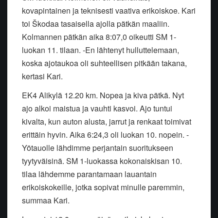
kovapintainen ja teknisesti vaativa erikoiskoe. Kari
toi Škodaa tasaisella ajolla pätkän maaliin.
Kolmannen pätkän aika 8:07,0 oikeutti SM 1-
luokan 11. tilaan. -En lähtenyt hulluttelemaan,
koska ajotaukoa oli suhteellisen pitkään takana,
kertasi Kari.
EK4 Alikylä 12.20 km. Nopea ja kiva pätkä. Nyt
ajo alkoi maistua ja vauhti kasvoi. Ajo tuntui
kivalta, kun auton alusta, jarrut ja renkaat toimivat
erittäin hyvin. Aika 6:24,3 oli luokan 10. nopein. -
Yötauolle lähdimme perjantain suoritukseen
tyytyväisinä. SM 1-luokassa kokonaiskisan 10.
tilaa lähdemme parantamaan lauantain
erikoiskokeille, jotka sopivat minulle paremmin,
summaa Kari.