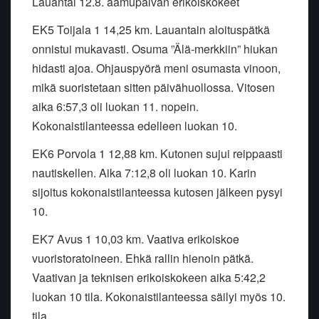
Lauantai 12.8. aamupäivän erikoiskokeet
EK5 Toijala 1 14,25 km. Lauantain aloituspätkä
onnistui mukavasti. Osuma ”Älä-merkkiin” hiukan
hidasti ajoa. Ohjauspyörä meni osumasta vinoon,
mikä suoristetaan sitten päivähuollossa. Vitosen
aika 6:57,3 oli luokan 11. nopein.
Kokonaistilanteessa edelleen luokan 10.
EK6 Porvola 1 12,88 km. Kutonen sujui reippaasti
nautiskellen. Aika 7:12,8 oli luokan 10. Karin
sijoitus kokonaistilanteessa kutosen jälkeen pysyi
10.
EK7 Avus 1 10,03 km. Vaativa erikoiskoe
vuoristoratoineen. Ehkä rallin hienoin pätkä.
Vaativan ja teknisen erikoiskokeen aika 5:42,2
luokan 10 tila. Kokonaistilanteessa säilyi myös 10.
tila.