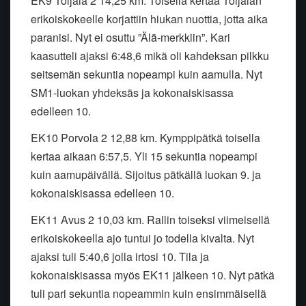
EK9 Toijala 2 14,25 km. Toisella kertaa Toijalan
erikoiskokeelle korjattiin hiukan nuottia, jotta aika
paranisi. Nyt ei osuttu ”Älä-merkkiin”. Kari
kaasutteli ajaksi 6:48,6 mikä oli kahdeksan pilkku
seitsemän sekuntia nopeampi kuin aamulla. Nyt
SM1-luokan yhdeksäs ja kokonaiskisassa
edelleen 10.
EK10 Porvola 2 12,88 km. Kymppipätkä toisella
kertaa aikaan 6:57,5. Yli 15 sekuntia nopeampi
kuin aamupäivällä. Sijoitus pätkällä luokan 9. ja
kokonaiskisassa edelleen 10.
EK11 Avus 2 10,03 km. Rallin toiseksi viimeisellä
erikoiskokeella ajo tuntui jo todella kivalta. Nyt
ajaksi tuli 5:40,6 jolla irtosi 10. Tila ja
kokonaiskisassa myös EK11 jälkeen 10. Nyt pätkä
tuli pari sekuntia nopeammin kuin ensimmäisellä