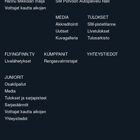
Hannu Mikkolan malja
SM Porvoon Autopalvelu Ralli
Voittajat kautta aikojen
MEDIA
TULOKSET
Akkreditointi
SM-pistetilanne
Uutiset
Livetulokset
Kuvagalleria
Tulosarkisto
FLYINGFINN.TV
KUMPPANIT
YHTEYSTIEDOT
Livelähetykset
Rengasvalmistajat
JUNIORIT
Osakilpailut
Media
Tulokset ja sarjapisteet
Sarjasäännöt
Voittajat kautta aikojen
Yhteystiedot