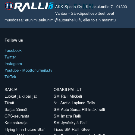
AKK Sports Oy - Kellokukantie 7 - 01300
Vantaa - Sähköpostiosoitteet ovat
muodossa: etunimi.sukunimi@autourheilu.fi, ellei toisin mainittu
Follow us
Facebook
Twitter
Instagram
Youtube - Moottoriurheilu.tv
TikTok
SARJA
OSAKILPAILUT
Luokat ja kilpailijat
SM Ralli Mikkeli
Tiimit
61. Arctic Lapland Rally
Sarjasäännöt
SM Auto Sorsa Riihimäki-ralli
GPS-seuranta
SM Imatra Ralli
Katsastusajat
SM Jyväskylä Ralli
Flying Finn Future Star
Fixus SM Ralli Kitee