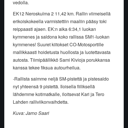
vedolla.
EK12 Neroskulma 2 11,42 km. Rallin viimeisellä
erikoiskokeella varmistettiin maaliin pääsy toki
reippaasti ajaen. EK:n aika 6:34,1 luokan
kymmenes ja saldona koko rallissa SM1-luokan
kymmenes! Suuret kiitokset CO-Motosportille
mallikkaasti hoidetusta huollosta ja luotettavasta
autosta. Tiimipäällikkö Sami Kivioja porukkansa
kanssa tekee fiksua autourheilua.
-Rallista saimme neljä SM-pistettä ja pistesaldo
nyt yhteensä 9 pistettä. Iloisella fiiliksellä
lähdemme kotimatkalle, iloitsevat Kari ja Tero
Lahden ralliviikonvaihdetta.
Kuva: Jarno Saari