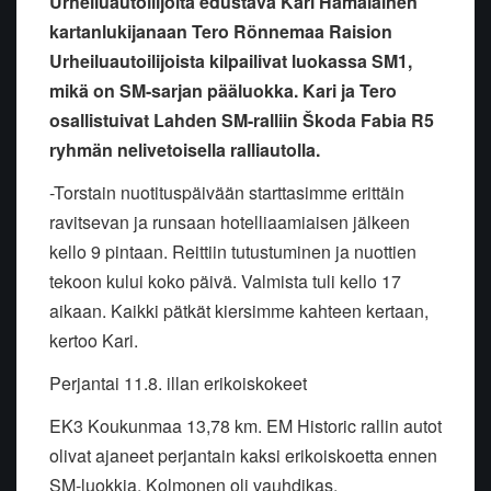
Urheiluautoilijoita edustava Kari Hämäläinen
kartanlukijanaan Tero Rönnemaa Raision
Urheiluautoilijoista kilpailivat luokassa SM1,
mikä on SM-sarjan pääluokka. Kari ja Tero
osallistuivat Lahden SM-ralliin Škoda Fabia R5
ryhmän nelivetoisella ralliautolla.
-
Torstain nuotituspäivään starttasimme erittäin
ravitsevan ja runsaan hotelliaamiaisen jälkeen
kello 9 pintaan. Reittiin tutustuminen ja nuottien
tekoon kului koko päivä. Valmista tuli kello 17
aikaan. Kaikki pätkät kiersimme kahteen kertaan,
kertoo Kari.
Perjantai 11.8. illan erikoiskokeet
EK3 Koukunmaa 13,78 km. EM Historic rallin autot
olivat ajaneet perjantain kaksi erikoiskoetta ennen
SM-luokkia. Kolmonen oli vauhdikas,