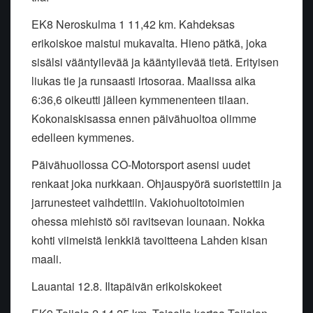
EK8 Neroskulma 1 11,42 km. Kahdeksas
erikoiskoe maistui mukavalta. Hieno pätkä, joka
sisälsi vääntyilevää ja kääntyilevää tietä. Erityisen
liukas tie ja runsaasti irtosoraa. Maalissa aika
6:36,6 oikeutti jälleen kymmenenteen tilaan.
Kokonaiskisassa ennen päivähuoltoa olimme
edelleen kymmenes.
Päivähuollossa CO-Motorsport asensi uudet
renkaat joka nurkkaan. Ohjauspyörä suoristettiin ja
jarrunesteet vaihdettiin. Vakiohuoltotoimien
ohessa miehistö söi ravitsevan lounaan. Nokka
kohti viimeistä lenkkiä tavoitteena Lahden kisan
maali.
Lauantai 12.8. Iltapäivän erikoiskokeet