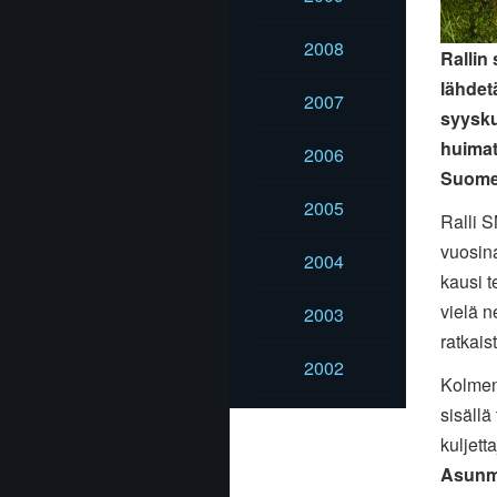
2008
Rallin
lähdet
2007
syysku
huimat
2006
Suomen
2005
Ralli 
vuosin
2004
kausi 
vielä n
2003
ratkais
2002
Kolmen
sisällä
kuljett
Asun