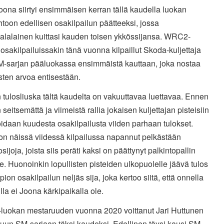
oona siirtyi ensimmäisen kerran tällä kaudella luokan
htoon edellisen osakilpailun päätteeksi, jossa
alalainen kuittasi kauden toisen ykkössijansa. WRC2-
osakilpailuissakin tänä vuonna kilpaillut Skoda-kuljettaja
M-sarjan pääluokassa ensimmäistä kauttaan, joka nostaa
sten arvoa entisestään.
tulosliuska tältä kaudelta on vakuuttavaa luettavaa. Ennen
seitsemättä ja viimeistä rallia jokaisen kuljettajan pisteisiin
daan kuudesta osakilpailusta viiden parhaan tulokset.
on näissä viidessä kilpailussa napannut pelkästään
osijoja, joista siis peräti kaksi on päättynyt palkintopallin
e. Huonoinkin lopullisten pisteiden ulkopuolelle jäävä tulos
ion osakilpailun neljäs sija, joka kertoo siitä, että onnella
rilla ei Joona kärkipaikalla ole.
uokan mestaruuden vuonna 2020 voittanut Jari Huttunen
luun SM-sarjaan täksi kaudeksi. Edellinen täysi kausi SM-