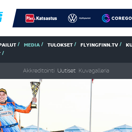
PAILUT
MEDIA
TULOKSET
FLYINGFINN.TV
K
T
Akkreditointi
Uutiset
Kuvagalleria