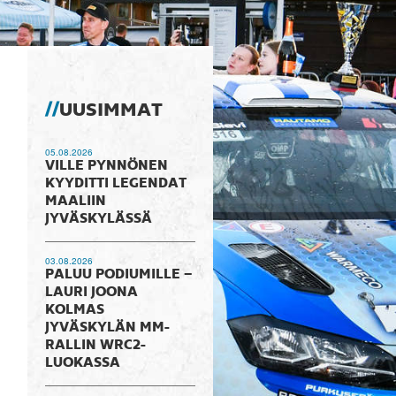
UUSIMMAT
05.08.2026
VILLE PYNNÖNEN
KYYDITTI LEGENDAT
MAALIIN
JYVÄSKYLÄSSÄ
03.08.2026
PALUU PODIUMILLE –
LAURI JOONA
KOLMAS
JYVÄSKYLÄN MM-
RALLIN WRC2-
LUOKASSA