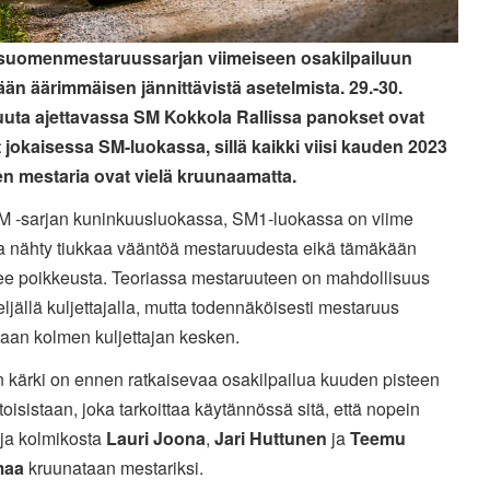
 suomenmestaruussarjan viimeiseen osakilpailuun
ään äärimmäisen jännittävistä asetelmista. 29.-30.
uta ajettavassa SM Kokkola Rallissa panokset ovat
 jokaisessa SM-luokassa, sillä kaikki viisi kauden 2023
 mestaria ovat vielä kruunaamatta.
SM -sarjan kuninkuusluokassa, SM1-luokassa on viime
a nähty tiukkaa vääntöä mestaruudesta eikä tämäkään
tee poikkeusta. Teoriassa mestaruuteen on mahdollisuus
eljällä kuljettajalla, mutta todennäköisesti mestaruus
taan kolmen kuljettajan kesken.
 kärki on ennen ratkaisevaa osakilpailua kuuden pisteen
 toisistaan, joka tarkoittaa käytännössä sitä, että nopein
aja kolmikosta
Lauri Joona
,
Jari Huttunen
ja
Teemu
maa
kruunataan mestariksi.