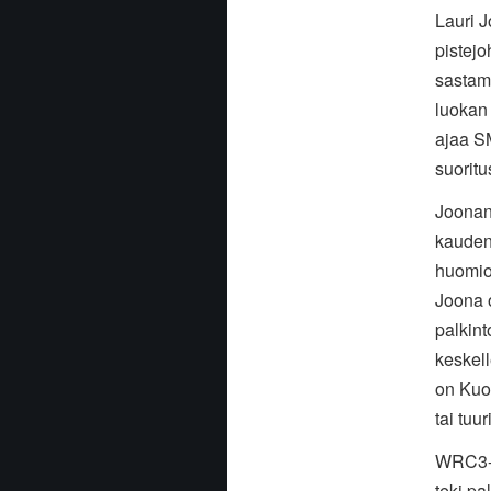
Lauri J
pistejo
sastam
luokan 
ajaa S
suoritu
Joonan 
kauden 
huomioi
Joona 
palkint
keskell
on Kuop
tai tuu
WRC3-l
teki pa