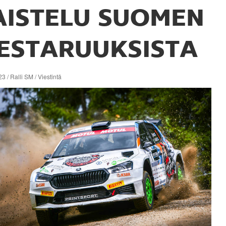
AISTELU SUOMEN
ESTARUUKSISTA
3 / Ralli SM / Viestintä