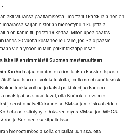
n.
än aktiiviuransa päättämisestä ilmoittanut karkkilalainen on
n määrässä sarjan historian menestynein kuljettaja,
allia on kahmittu peräti 19 kertaa. Miten upea päätös
an lähes 30 vuotta kestäneelle uralle, jos Salo pääsisi
amaan vielä yhden mitalin palkintokaappiinsa?
a lähellä ensimmäistä Suomen mestaruuttaan
in Korhola
ajaa monien muiden luokan kuskien tapaan
istä kauttaan nelivetokalustolla, mutta se ei suorituksista
 Kolme luokkavoittoa ja kaksi palkintosijaa kauden
a osakilpailusta osoittavat, että Korhola on valmis
ksi jo ensimmäisellä kaudella. SM-sarjan loisto-otteiden
i Korhola on esiintynyt edukseen myös MM-sarjan WRC3-
 Viron ja Suomen osakilpailuissa.
ran hienosti inkoolaisella on pullat uunissa, että