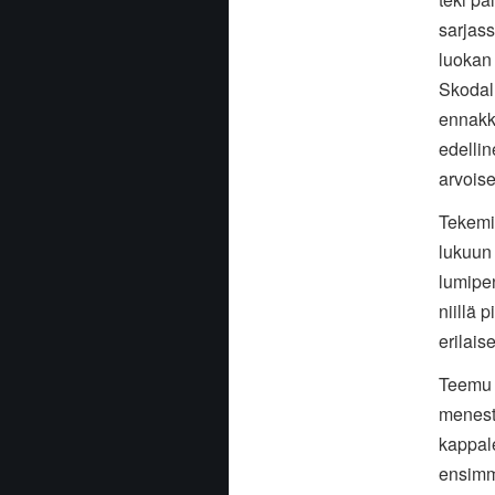
sarjass
luokan
Skodal
ennakk
edellin
arvoise
Tekemin
lukuun 
lumipen
niillä 
erilai
Teemu 
menesty
kappale
ensimm