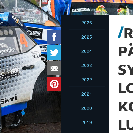
2026
R
2025
P
2024
2023
S
2022
L
2021
K
2020
L
2019