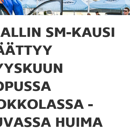
ALLIN SM-KAUSI
ÄÄTTYY
YYSKUUN
OPUSSA
OKKOLASSA -
UVASSA HUIMA