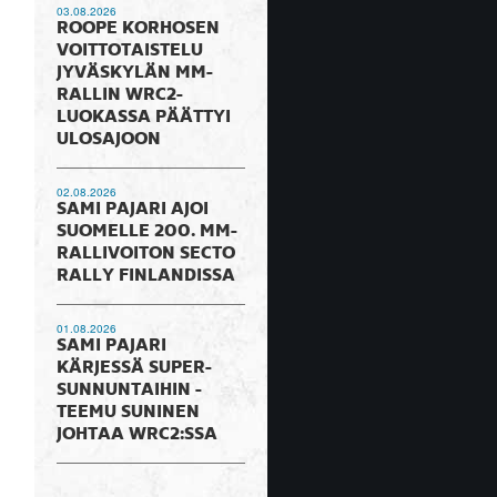
03.08.2026
ROOPE KORHOSEN
VOITTOTAISTELU
JYVÄSKYLÄN MM-
RALLIN WRC2-
LUOKASSA PÄÄTTYI
ULOSAJOON
02.08.2026
SAMI PAJARI AJOI
SUOMELLE 200. MM-
RALLIVOITON SECTO
RALLY FINLANDISSA
01.08.2026
SAMI PAJARI
KÄRJESSÄ SUPER-
SUNNUNTAIHIN -
TEEMU SUNINEN
JOHTAA WRC2:SSA