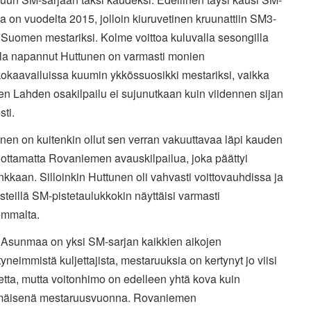
a on vuodelta 2015, jolloin kiuruvetinen kruunattiin SM3-
 Suomen mestariksi. Kolme voittoa kuluvalla sesongilla
la napannut Huttunen on varmasti monien
okaavailuissa kuumin ykkössuosikki mestariksi, vaikka
en Lahden osakilpailu ei sujunutkaan kuin viidennen sijan
sti.
en on kuitenkin ollut sen verran vakuuttavaa läpi kauden
ottamatta Rovaniemen avauskilpailua, joka päättyi
kkaan. Silloinkin Huttunen oli vahvasti voittovauhdissa ja
pisteillä SM-pistetaulukkokin näyttäisi varmasti
semmalta.
Asunmaa on yksi SM-sarjan kaikkien aikojen
neimmistä kuljettajista, mestaruuksia on kertynyt jo viisi
tta, mutta voitonhimo on edelleen yhtä kova kuin
äisenä mestaruusvuonna. Rovaniemen