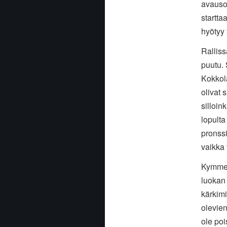
avauso
startta
hyötyy
Ralliss
puutu.
Kokkola
olivat 
silloin
lopult
pronssi
vaikka 
Kymmen
luokan 
kärkim
olevien
ole poi