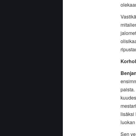
olekaa
Vastikä
mitalie
jalomet
olisika
ripust
Korhol
Benjam
ensimmä
paista.
kuudest
mestari
lisäks
luokan
Sen ver