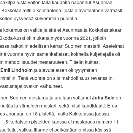
sakilpailusta voiton tällä kaudella napannut Asunmaa
a Kokkolan reitille kolmantena, josta alavutelainen varmasti
 kelien pysyessä kuivemman puolella.
a kokemus on valttia ja sitä ei Asunmaalta Kokkolastakaan
 Skoda-kuski oli mukana myös vuonna 2021, jolloin
ssa ratkottiin edellisen kerran Suomen mestarit. Asetelmat
sinä vuonna hyvin samankaltaiset, kolmella kuljettajalla oli
kin mahdollisuudet mestaruuteen. Tittelin kuittasi
a
Emil Lindholm
ja alavutelaisen oli tyytyminen
mitaliin. Tänä vuonna on siis mahdollisuus revanssiin,
vastustajat ovatkin vaihtuneet.
en Suomen mestaruutta urallaan voittanut
Juha Salo
on
neljäs ja viimeinen mestari -sekä mitalikandidaatti. Eroa
ies Joonaan on 18 pistettä, mutta Kokkolassa jaossa
 1,5-kertaisten pisteiden kanssa ei mestaruus numero 11
ssuljettu, vaikka tilanne ei pelkästään omissa käsissä